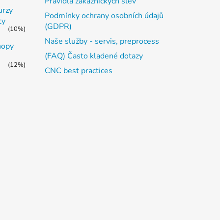
Pravidla zákaznických slev
urzy
Podmínky ochrany osobních údajů
ty
(GDPR)
(10%)
Naše služby - servis, preprocess
hopy
(FAQ) Často kladené dotazy
(12%)
CNC best practices