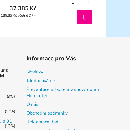
32 385 Kč
DO
 185,85 Kč včetně DPH
KOŠÍKU
Informace pro Vás
kurz
Novinky
AM
Jak dodáváme
Prezentace a školení v showroomu
Humpolec
(9%)
O nás
(57%)
Obchodní podmínky
2D a 3D
Reklamační řád
(12%)