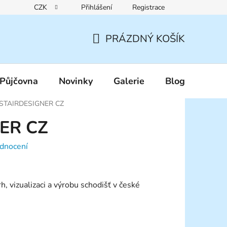
CZK
Přihlášení
Registrace
Reklamační řád
Pravidla zákaznických slev
Podmínky ochr
PRÁZDNÝ KOŠÍK
NÁKUPNÍ
KOŠÍK
Půjčovna
Novinky
Galerie
Blog
STAIRDESIGNER CZ
ER CZ
dnocení
h, vizualizaci a výrobu schodišť v české