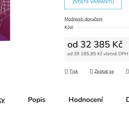
5
ZVOLTE VARIANTU
hvězdiček.
Možnosti doručení
Kód:
od
32 385 Kč
od
39 185,85 Kč
včetně DPH
Měrná cena:
Tisk
Zeptat se
ty
Popis
Hodnocení