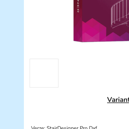
Varian
Verze: StairDesigner Pro Dxf