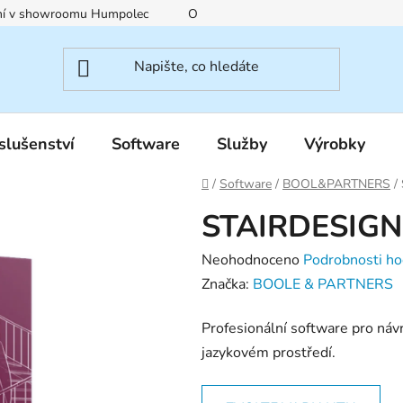
ení v showroomu Humpolec
O nás
Obchodní podmínky
slušenství
Software
Služby
Výrobky
Domů
/
Software
/
BOOL&PARTNERS
/
STAIRDESIGN
Průměrné
Neohodnoceno
Podrobnosti ho
hodnocení
Značka:
BOOLE & PARTNERS
produktu
Profesionální software pro návr
je
jazykovém prostředí.
0,0
z