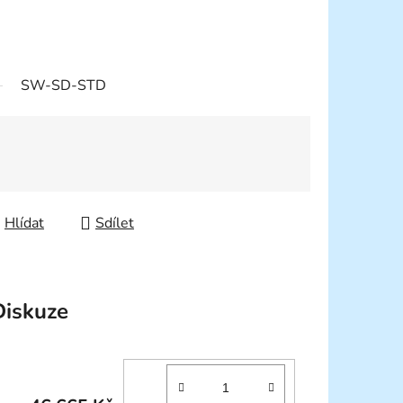
SW-SD-STD
Hlídat
Sdílet
Diskuze