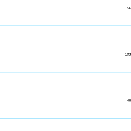
56
103
48