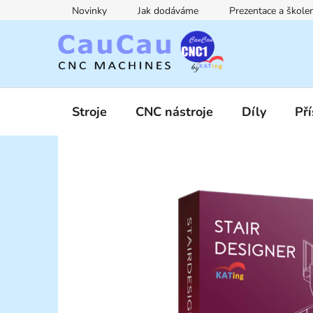
Přejít
Novinky
Jak dodáváme
Prezentace a škol
na
obsah
Stroje
CNC nástroje
Díly
Pří