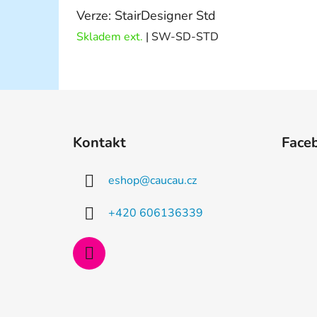
Verze: StairDesigner Std
Skladem ext.
| SW-SD-STD
Z
á
Kontakt
Face
p
a
eshop
@
caucau.cz
t
í
+420 606136339