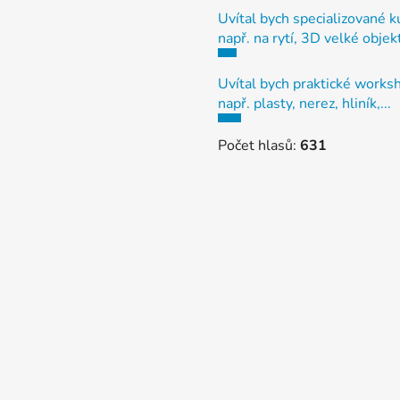
Uvítal bych specializované k
např. na rytí, 3D velké objek
Uvítal bych praktické works
např. plasty, nerez, hliník,...
Počet hlasů:
631