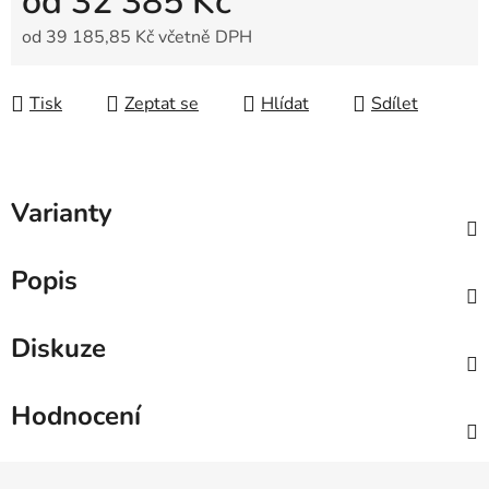
od
32 385 Kč
od
39 185,85 Kč
včetně DPH
Měrná cena:
Tisk
Zeptat se
Hlídat
Sdílet
Varianty
Popis
Diskuze
Hodnocení
Z