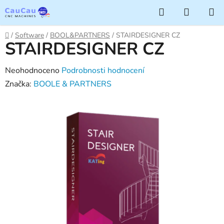
Přejít
Hledat
NÁKUP
na
KOŠÍK
obsah
Domů
/
Software
/
BOOL&PARTNERS
/
STAIRDESIGNER CZ
STAIRDESIGNER CZ
Průměrné
Neohodnoceno
Podrobnosti hodnocení
hodnocení
Značka:
BOOLE & PARTNERS
produktu
je
0,0
z
5
hvězdiček.