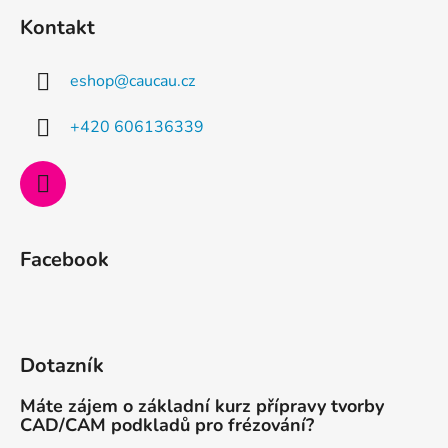
á
Kontakt
p
a
eshop
@
caucau.cz
t
í
+420 606136339
Facebook
Dotazník
Máte zájem o základní kurz přípravy tvorby
CAD/CAM podkladů pro frézování?