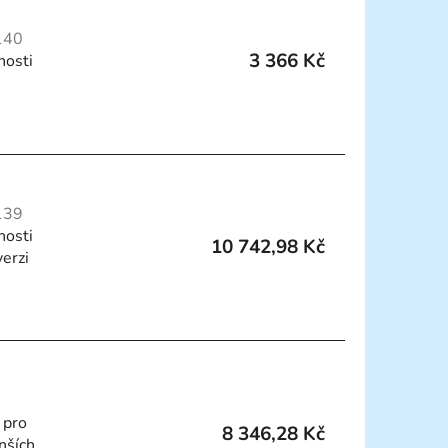
140
3 366 Kč
nosti
139
nosti
10 742,98 Kč
erzi
 pro
8 346,28 Kč
nších