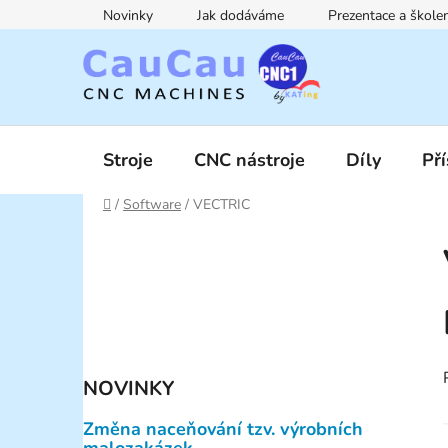
Přejít
Novinky
Jak dodáváme
Prezentace a škol
na
obsah
Stroje
CNC nástroje
Díly
Pří
Domů
/
Software
/
VECTRIC
P
o
s
t
r
a
NOVINKY
n
n
Změna naceňování tzv. výrobních
í