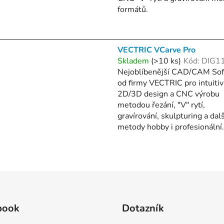
formátů.
VECTRIC VCarve Pro
Skladem
(>10 ks)
Kód:
DIG1
Nejoblíbenější CAD/CAM So
od firmy VECTRIC pro intuitiv
2D/3D design a CNC výrobu
metodou řezání, "V" rytí,
gravírování, skulpturing a dalš
metody hobby i profesionální.
O
v
l
á
d
book
Dotazník
a