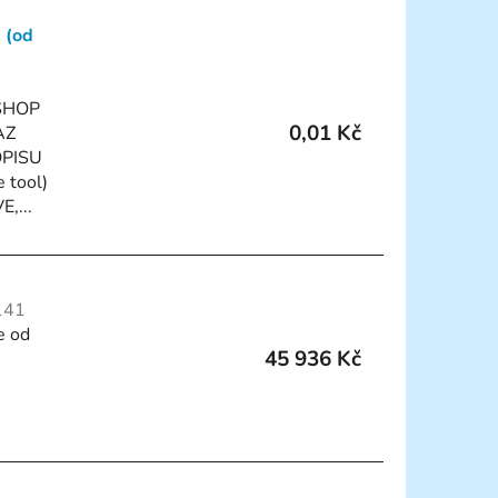
e
 (od
n
í
SHOP
p
0,01 Kč
AZ
r
OPISU
o
 tool)
d
,...
u
k
t
141
ů
e od
45 936 Kč