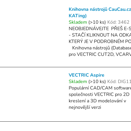
V
Knihovna nástrojů CauCau.cz
ý
KATing)
p
Skladem
(>10 ks)
Kód:
3462
NEOBJEDNÁVEJTE PŘEŠ E-
- STAČÍ KLIKNOUT NA ODK
s
KTERÝ JE V PODROBNÉM P
p
Knihovna nástrojů (Database
r
pro VECTRIC CUT2D, VCARVE
o
d
u
VECTRIC Aspire
k
Skladem
(>10 ks)
Kód:
DIG1
Populární CAD/CAM softwar
t
společnosti VECTRIC pro 2D
ů
kreslení a 3D modelování v
nejnovější verzi