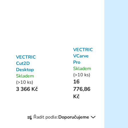
VECTRIC
VCarve
VECTRIC
Pro
Cut2D
Skladem
Desktop
(>10 ks)
Skladem
16
(>10 ks)
3 366 Kč
776,86
Kč
Ř
Řadit podle:
Doporučujeme
a
z