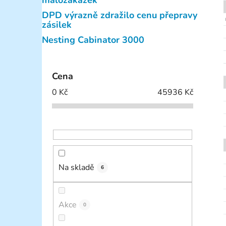
malozakázek
p
DPD výrazně zdražilo cenu přepravy
a
zásilek
n
Nesting Cabinator 3000
e
l
Cena
0
Kč
45936
Kč
Na skladě
6
Akce
0