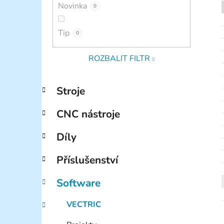
Novinka
0
Tip
0
ROZBALIT FILTR
K
Přeskočit
Stroje
a
kategorie
t
CNC nástroje
e
g
Díly
o
r
Příslušenství
i
e
Software
VECTRIC