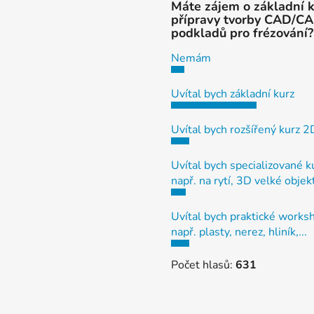
c
Máte zájem o základní 
í
přípravy tvorby CAD/C
p
podkladů pro frézování?
r
Nemám
v
k
y
Uvítal bych základní kurz
v
ý
Uvítal bych rozšířený kurz 
p
i
Uvítal bych specializované k
s
např. na rytí, 3D velké objek
u
Uvítal bych praktické works
např. plasty, nerez, hliník,...
Počet hlasů:
631