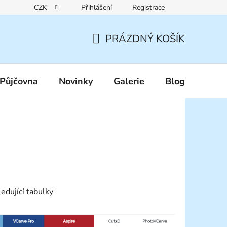
CZK
Přihlášení
Registrace
Reklamační řád
Pravidla zákaznických slev
Podmínky ochr
PRÁZDNÝ KOŠÍK
NÁKUPNÍ
KOŠÍK
Půjčovna
Novinky
Galerie
Blog
edující tabulky