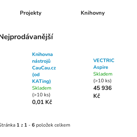
Projekty
Knihovny
Nejprodávanější
Knihovna
VECTRIC
nástrojů
Aspire
CauCau.cz
Skladem
(od
(>10 ks)
KATing)
45 936
Skladem
(>10 ks)
Kč
0,01 Kč
Stránka
1
z
1
-
6
položek celkem