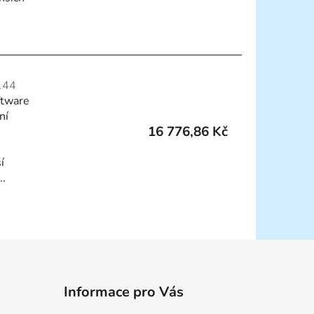
144
ftware
ní
16 776,86 Kč
í
..
Informace pro Vás