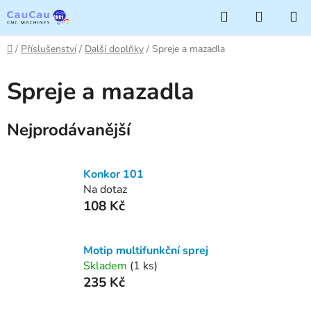
Přejít
Hledat
NÁKUP
na
KOŠÍK
obsah
Domů
/
Příslušenství
/
Další doplňky
/
Spreje a mazadla
Spreje a mazadla
Nejprodávanější
Konkor 101
Na dotaz
108 Kč
Motip multifunkční sprej
Skladem
(1 ks)
235 Kč