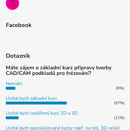
k
y
v
ý
Facebook
p
i
s
u
Dotazník
Máte zájem o základní kurz přípravy tvorby
CAD/CAM podkladů pro frézování?
Nemám
(9%)
Uvítal bych základní kurz
(57%)
Uvítal bych rozšířený kurz 2D a 3D
(12%)
Uvítal bych specializované kurzy např. na rytí, 3D velké