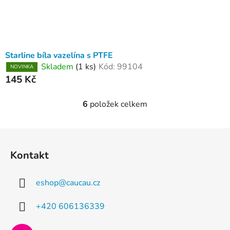
Starline bíla vazelína s PTFE
Skladem
(1 ks)
Kód:
99104
NOVINKA
145 Kč
6
položek celkem
O
v
l
Z
á
á
d
Kontakt
p
a
a
c
eshop
@
caucau.cz
t
í
p
í
+420 606136339
r
v