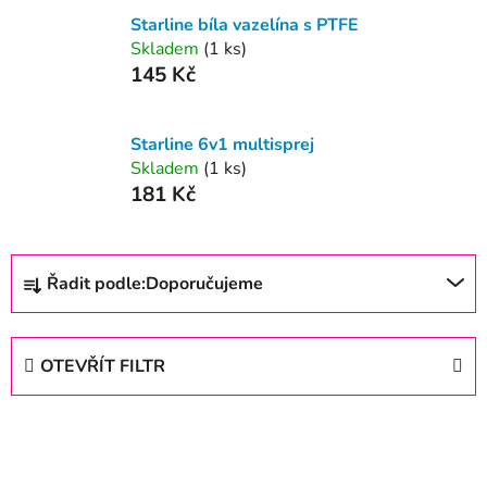
Starline bíla vazelína s PTFE
Skladem
(1 ks)
145 Kč
Starline 6v1 multisprej
Skladem
(1 ks)
181 Kč
Ř
Řadit podle:
Doporučujeme
a
z
e
OTEVŘÍT FILTR
n
í
V
p
ý
r