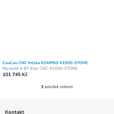
CauCau CNC frézka KOMPAS X1000-STONE
Na cestě 4-8T
Kód:
CNC-X1000-STONE
101 745 Kč
3
položek celkem
O
v
l
Z
á
á
d
Kontakt