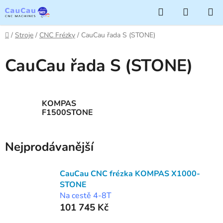
Přejít
Hledat
NÁKUP
na
KOŠÍK
obsah
Domů
/
Stroje
/
CNC Frézky
/
CauCau řada S (STONE)
CauCau řada S (STONE)
KOMPAS
F1500STONE
Nejprodávanější
CauCau CNC frézka KOMPAS X1000-
STONE
Na cestě 4-8T
101 745 Kč