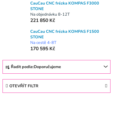
CauCau CNC frézka KOMPAS F3000
STONE
Na objednávku 8-12T
221 850 Kč
CauCau CNC frézka KOMPAS F1500
STONE
Na cestě 4-8T
170 595 Kč
Ř
Řadit podle:
Doporučujeme
a
z
e
OTEVŘÍT FILTR
n
í
V
p
ý
r