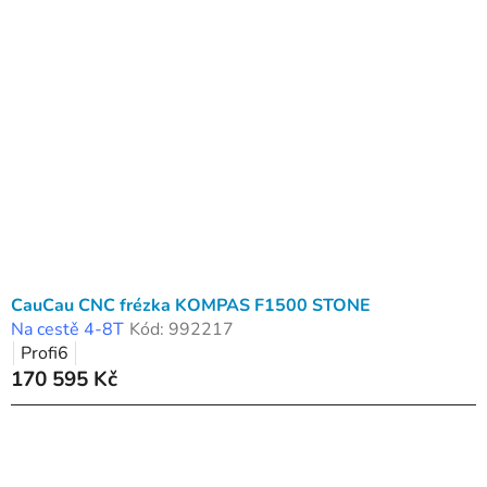
p
o
i
d
s
u
p
k
r
t
o
ů
d
u
k
t
ů
CauCau CNC frézka KOMPAS F1500 STONE
Na cestě 4-8T
Kód:
992217
Profi6
170 595 Kč