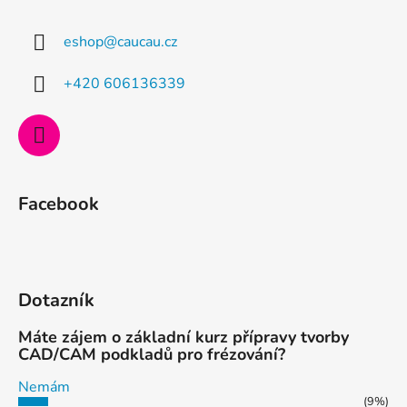
p
a
a
c
eshop
@
caucau.cz
t
í
p
í
+420 606136339
r
v
k
y
v
ý
Facebook
p
i
s
u
Dotazník
Máte zájem o základní kurz přípravy tvorby
CAD/CAM podkladů pro frézování?
Nemám
(9%)