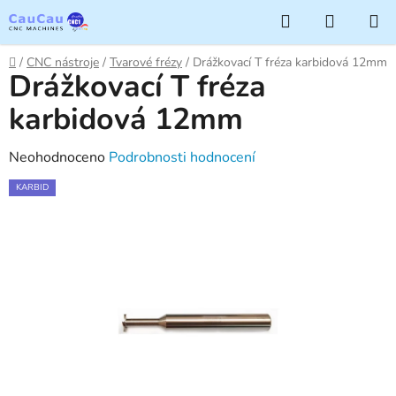
Přejít
Hledat
NÁKUP
na
KOŠÍK
obsah
Domů
/
CNC nástroje
/
Tvarové frézy
/
Drážkovací T fréza karbidová 12mm
Drážkovací T fréza
karbidová 12mm
Průměrné
Neohodnoceno
Podrobnosti hodnocení
hodnocení
KARBID
produktu
je
0,0
z
5
hvězdiček.