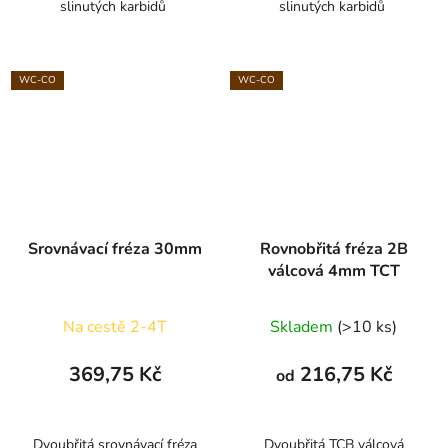
slinutých karbidů
slinutých karbidů
WC-CO
WC-CO
Srovnávací fréza 30mm
Rovnobřitá fréza 2B
válcová 4mm TCT
Na cestě 2-4T
Skladem
(>10 ks)
369,75 Kč
216,75 Kč
od
Dvoubřitá srovnávací fréza
Dvoubřitá TCB válcová