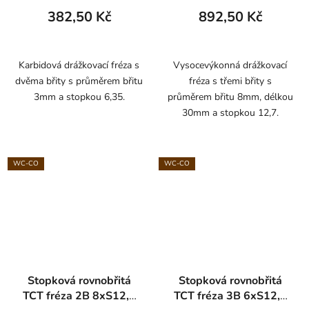
382,50 Kč
892,50 Kč
Karbidová drážkovací fréza s
Vysocevýkonná drážkovací
dvěma břity s průměrem břitu
fréza s třemi břity s
3mm a stopkou 6,35.
průměrem břitu 8mm, délkou
30mm a stopkou 12,7.
WC-CO
WC-CO
Stopková rovnobřitá
Stopková rovnobřitá
TCT fréza 2B 8xS12,7
TCT fréza 3B 6xS12,7