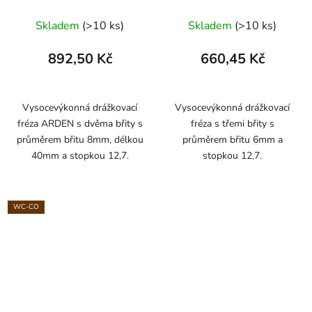
ARDEN
ARDEN
Skladem
(>10 ks)
Skladem
(>10 ks)
892,50 Kč
660,45 Kč
Vysocevýkonná drážkovací
Vysocevýkonná drážkovací
fréza ARDEN s dvěma břity s
fréza s třemi břity s
průměrem břitu 8mm, délkou
průměrem břitu 6mm a
40mm a stopkou 12,7.
stopkou 12,7.
WC-CO