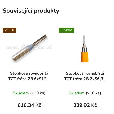
Související produkty
WC-CO
NOVINKA
Stopková rovnobřitá
Stopková rovnobřitá
TCT fréza 2B 6xS12,7
TCT fréza 2B 2xS6,35
ARDEN
ARDEN
Průměrné
Skladem
(>10 ks)
Skladem
(>10 ks)
hodnocení
produktu
616,34 Kč
339,92 Kč
je