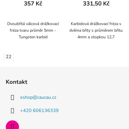
357 Kč
331,50 Kč
Dvoubřitá válcová drážkovací
Karbidová drážkovací fréza s
fréza tvaru průměr 5mm -
dvěma břity s průměrem břitu
Tungsten karbid
4mm a stopkou 12,7
22
Z
á
Kontakt
p
a
eshop
@
caucau.cz
t
í
+420 606136339