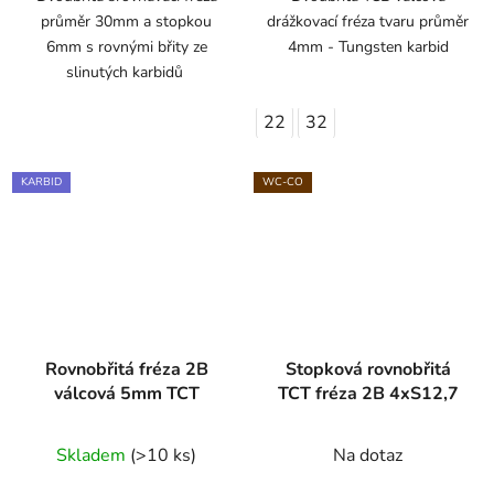
průměr 30mm a stopkou
drážkovací fréza tvaru průměr
6mm s rovnými břity ze
4mm - Tungsten karbid
slinutých karbidů
22
32
KARBID
WC-CO
Rovnobřitá fréza 2B
Stopková rovnobřitá
válcová 5mm TCT
TCT fréza 2B 4xS12,7
Skladem
(>10 ks)
Na dotaz