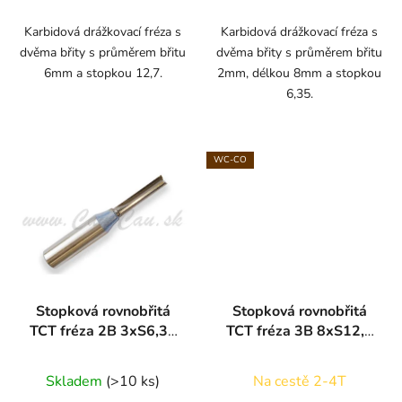
5,0
z
Karbidová drážkovací fréza s
Karbidová drážkovací fréza s
dvěma břity s průměrem břitu
dvěma břity s průměrem břitu
5
6mm a stopkou 12,7.
2mm, délkou 8mm a stopkou
hvězdiček.
6,35.
WC-CO
Stopková rovnobřitá
Stopková rovnobřitá
TCT fréza 2B 3xS6,35
TCT fréza 3B 8xS12,7
ARDEN
ARDEN
Skladem
(>10 ks)
Na cestě 2-4T