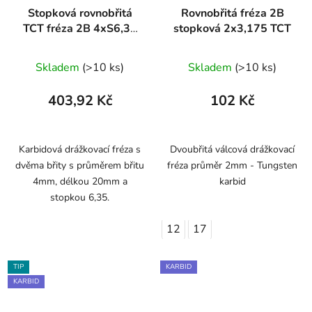
Stopková rovnobřitá
Rovnobřitá fréza 2B
TCT fréza 2B 4xS6,35
stopková 2x3,175 TCT
ARDEN
Skladem
(>10 ks)
Skladem
(>10 ks)
403,92 Kč
102 Kč
Karbidová drážkovací fréza s
Dvoubřitá válcová drážkovací
dvěma břity s průměrem břitu
fréza průměr 2mm - Tungsten
4mm, délkou 20mm a
karbid
stopkou 6,35.
12
17
TIP
KARBID
KARBID