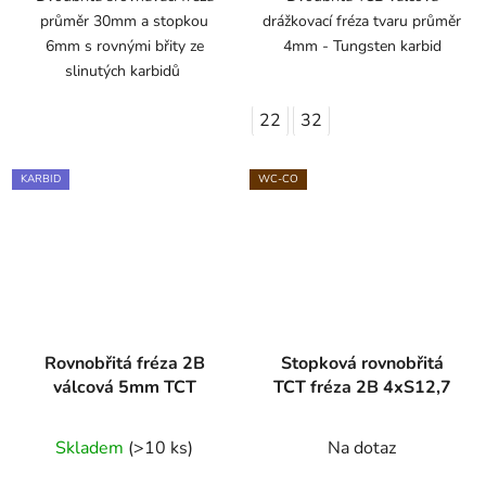
průměr 30mm a stopkou
drážkovací fréza tvaru průměr
6mm s rovnými břity ze
4mm - Tungsten karbid
slinutých karbidů
22
32
KARBID
WC-CO
Rovnobřitá fréza 2B
Stopková rovnobřitá
válcová 5mm TCT
TCT fréza 2B 4xS12,7
Skladem
(>10 ks)
Na dotaz