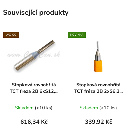
Související produkty
WC-CO
NOVINKA
Stopková rovnobřitá
Stopková rovnobřitá
TCT fréza 2B 6xS12,7
TCT fréza 2B 2xS6,35
ARDEN
ARDEN
Průměrné
Skladem
(>10 ks)
Skladem
(>10 ks)
hodnocení
produktu
616,34 Kč
339,92 Kč
je