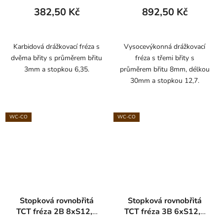
382,50 Kč
892,50 Kč
Karbidová drážkovací fréza s
Vysocevýkonná drážkovací
dvěma břity s průměrem břitu
fréza s třemi břity s
3mm a stopkou 6,35.
průměrem břitu 8mm, délkou
30mm a stopkou 12,7.
WC-CO
WC-CO
Stopková rovnobřitá
Stopková rovnobřitá
TCT fréza 2B 8xS12,7
TCT fréza 3B 6xS12,7