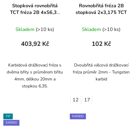
Stopková rovnobřitá
Rovnobřitá fréza 2B
TCT fréza 2B 4xS6,35
stopková 2x3,175 TCT
ARDEN
Skladem
(>10 ks)
Skladem
(>10 ks)
403,92 Kč
102 Kč
Karbidová drážkovací fréza s
Dvoubřitá válcová drážkovací
dvěma břity s průměrem břitu
fréza průměr 2mm - Tungsten
4mm, délkou 20mm a
karbid
stopkou 6,35.
12
17
TIP
KARBID
KARBID