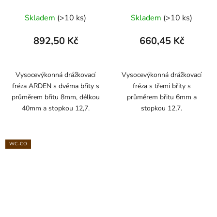
ARDEN
ARDEN
Skladem
(>10 ks)
Skladem
(>10 ks)
892,50 Kč
660,45 Kč
Vysocevýkonná drážkovací
Vysocevýkonná drážkovací
fréza ARDEN s dvěma břity s
fréza s třemi břity s
průměrem břitu 8mm, délkou
průměrem břitu 6mm a
40mm a stopkou 12,7.
stopkou 12,7.
WC-CO