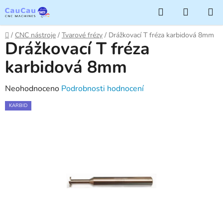
Přejít
Hledat
NÁKUP
na
KOŠÍK
obsah
Domů
/
CNC nástroje
/
Tvarové frézy
/
Drážkovací T fréza karbidová 8mm
Drážkovací T fréza
karbidová 8mm
Průměrné
Neohodnoceno
Podrobnosti hodnocení
hodnocení
KARBID
produktu
je
0,0
z
5
hvězdiček.