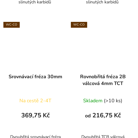
slinutých karbidů
slinutých karbidů
WC-CO
WC-CO
Srovnávací fréza 30mm
Rovnobřitá fréza 2B
válcová 4mm TCT
Na cestě 2-4T
Skladem
(>10 ks)
369,75 Kč
216,75 Kč
od
Dvoubřitá srovnávací fréza
Dvoubřitá TCB válcová