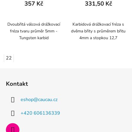
357 Kč
331,50 Kč
Dvoubřitá válcová drážkovací
Karbidová drážkovací fréza s
fréza tvaru průměr 5mm -
dvěma břity s průměrem břitu
Tungsten karbid
4mm a stopkou 12,7
22
Z
á
Kontakt
p
a
eshop
@
caucau.cz
t
í
+420 606136339