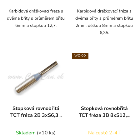
5,0
z
Karbidová drážkovací fréza s
Karbidová drážkovací fréza s
dvěma břity s průměrem břitu
dvěma břity s průměrem břitu
5
6mm a stopkou 12,7.
2mm, délkou 8mm a stopkou
hvězdiček.
6,35.
WC-CO
Stopková rovnobřitá
Stopková rovnobřitá
TCT fréza 2B 3xS6,35
TCT fréza 3B 8xS12,7
ARDEN
ARDEN
Skladem
(>10 ks)
Na cestě 2-4T