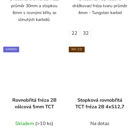
průměr 30mm a stopkou
drážkovací fréza tvaru průměr
6mm s rovnými břity ze
4mm - Tungsten karbid
slinutých karbidů
22
32
KARBID
WC-CO
Rovnobřitá fréza 2B
Stopková rovnobřitá
válcová 5mm TCT
TCT fréza 2B 4xS12,7
Skladem
(>10 ks)
Na dotaz