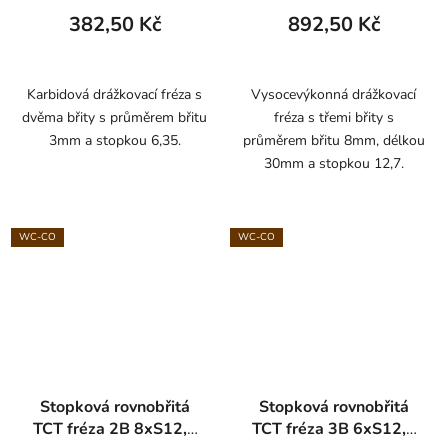
382,50 Kč
892,50 Kč
Karbidová drážkovací fréza s
Vysocevýkonná drážkovací
dvěma břity s průměrem břitu
fréza s třemi břity s
3mm a stopkou 6,35.
průměrem břitu 8mm, délkou
30mm a stopkou 12,7.
WC-CO
WC-CO
Stopková rovnobřitá
Stopková rovnobřitá
TCT fréza 2B 8xS12,7
TCT fréza 3B 6xS12,7