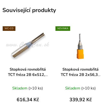
Související produkty
WC-CO
NOVINKA
Stopková rovnobřitá
Stopková rovnobřitá
TCT fréza 2B 6xS12,7
TCT fréza 2B 2xS6,35
ARDEN
ARDEN
Průměrné
Skladem
(>10 ks)
Skladem
(>10 ks)
hodnocení
produktu
616,34 Kč
339,92 Kč
je