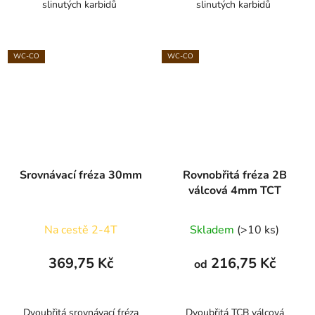
slinutých karbidů
slinutých karbidů
WC-CO
WC-CO
Srovnávací fréza 30mm
Rovnobřitá fréza 2B
válcová 4mm TCT
Na cestě 2-4T
Skladem
(>10 ks)
369,75 Kč
216,75 Kč
od
Dvoubřitá srovnávací fréza
Dvoubřitá TCB válcová