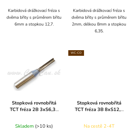
5,0
z
Karbidová drážkovací fréza s
Karbidová drážkovací fréza s
dvěma břity s průměrem břitu
dvěma břity s průměrem břitu
5
6mm a stopkou 12,7.
2mm, délkou 8mm a stopkou
hvězdiček.
6,35.
WC-CO
Stopková rovnobřitá
Stopková rovnobřitá
TCT fréza 2B 3xS6,35
TCT fréza 3B 8xS12,7
ARDEN
ARDEN
Skladem
(>10 ks)
Na cestě 2-4T