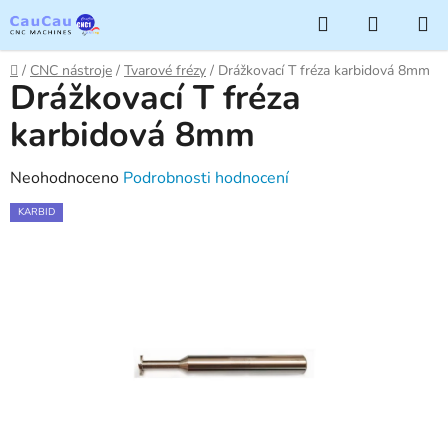
Přejít
Hledat
NÁKUP
na
KOŠÍK
obsah
Domů
/
CNC nástroje
/
Tvarové frézy
/
Drážkovací T fréza karbidová 8mm
Drážkovací T fréza
karbidová 8mm
Průměrné
Neohodnoceno
Podrobnosti hodnocení
hodnocení
KARBID
produktu
je
0,0
z
5
hvězdiček.