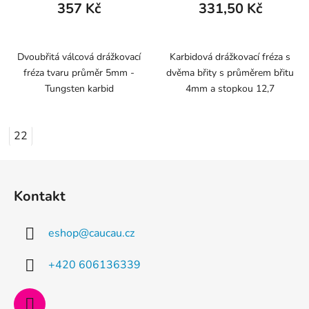
357 Kč
331,50 Kč
Dvoubřitá válcová drážkovací
Karbidová drážkovací fréza s
fréza tvaru průměr 5mm -
dvěma břity s průměrem břitu
Tungsten karbid
4mm a stopkou 12,7
22
Z
á
Kontakt
p
a
eshop
@
caucau.cz
t
í
+420 606136339