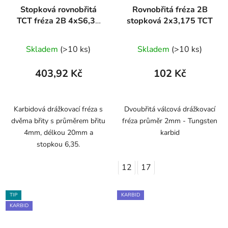
Stopková rovnobřitá
Rovnobřitá fréza 2B
TCT fréza 2B 4xS6,35
stopková 2x3,175 TCT
ARDEN
Skladem
(>10 ks)
Skladem
(>10 ks)
403,92 Kč
102 Kč
Karbidová drážkovací fréza s
Dvoubřitá válcová drážkovací
dvěma břity s průměrem břitu
fréza průměr 2mm - Tungsten
4mm, délkou 20mm a
karbid
stopkou 6,35.
12
17
TIP
KARBID
KARBID