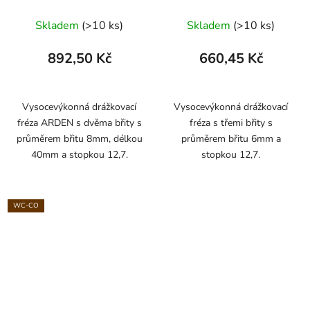
ARDEN
ARDEN
Skladem
(>10 ks)
Skladem
(>10 ks)
892,50 Kč
660,45 Kč
Vysocevýkonná drážkovací
Vysocevýkonná drážkovací
fréza ARDEN s dvěma břity s
fréza s třemi břity s
průměrem břitu 8mm, délkou
průměrem břitu 6mm a
40mm a stopkou 12,7.
stopkou 12,7.
WC-CO