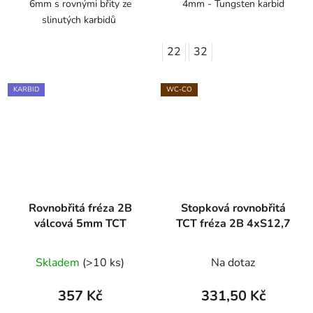
6mm s rovnými břity ze
4mm - Tungsten karbid
slinutých karbidů
22
32
KARBID
WC-CO
Rovnobřitá fréza 2B
Stopková rovnobřitá
válcová 5mm TCT
TCT fréza 2B 4xS12,7
Skladem
(>10 ks)
Na dotaz
357 Kč
331,50 Kč