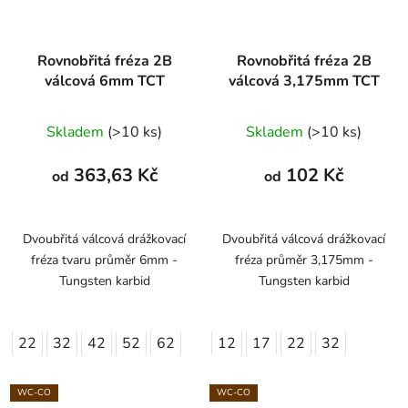
Rovnobřitá fréza 2B
Rovnobřitá fréza 2B
válcová 6mm TCT
válcová 3,175mm TCT
Skladem
(>10 ks)
Skladem
(>10 ks)
363,63 Kč
102 Kč
od
od
Dvoubřitá válcová drážkovací
Dvoubřitá válcová drážkovací
fréza tvaru průměr 6mm -
fréza průměr 3,175mm -
Tungsten karbid
Tungsten karbid
22
32
42
52
62
12
17
22
32
WC-CO
WC-CO