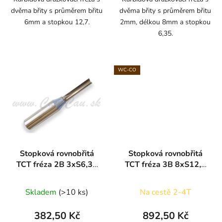
dvěma břity s průměrem břitu
dvěma břity s průměrem břitu
5
6mm a stopkou 12,7.
2mm, délkou 8mm a stopkou
hvězdiček.
6,35.
WC-CO
Stopková rovnobřitá
Stopková rovnobřitá
TCT fréza 2B 3xS6,35
TCT fréza 3B 8xS12,7
ARDEN
ARDEN
Skladem
(>10 ks)
Na cestě 2-4T
382,50 Kč
892,50 Kč