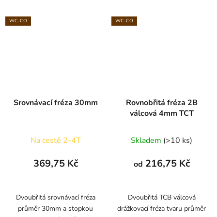
WC-CO
WC-CO
Srovnávací fréza 30mm
Rovnobřitá fréza 2B
válcová 4mm TCT
Na cestě 2-4T
Skladem
(>10 ks)
369,75 Kč
216,75 Kč
od
Dvoubřitá srovnávací fréza
Dvoubřitá TCB válcová
průměr 30mm a stopkou
drážkovací fréza tvaru průměr