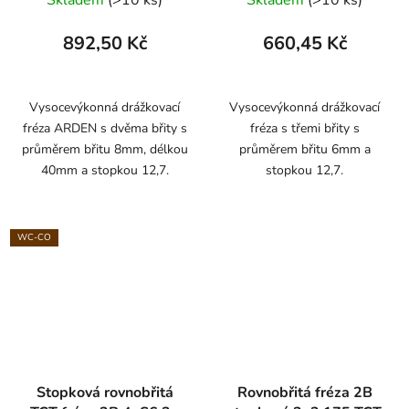
892,50 Kč
660,45 Kč
Vysocevýkonná drážkovací
Vysocevýkonná drážkovací
fréza ARDEN s dvěma břity s
fréza s třemi břity s
průměrem břitu 8mm, délkou
průměrem břitu 6mm a
40mm a stopkou 12,7.
stopkou 12,7.
WC-CO
Stopková rovnobřitá
Rovnobřitá fréza 2B