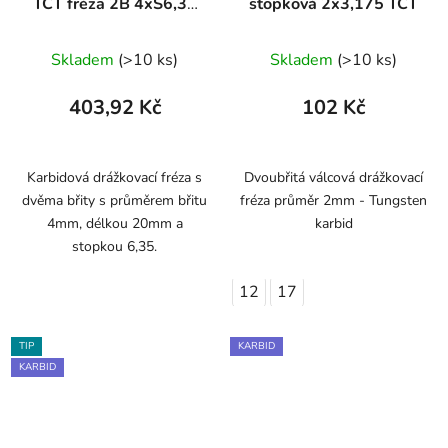
TCT fréza 2B 4xS6,35
stopková 2x3,175 TCT
ARDEN
Skladem
(>10 ks)
Skladem
(>10 ks)
403,92 Kč
102 Kč
Karbidová drážkovací fréza s
Dvoubřitá válcová drážkovací
dvěma břity s průměrem břitu
fréza průměr 2mm - Tungsten
4mm, délkou 20mm a
karbid
stopkou 6,35.
12
17
TIP
KARBID
KARBID