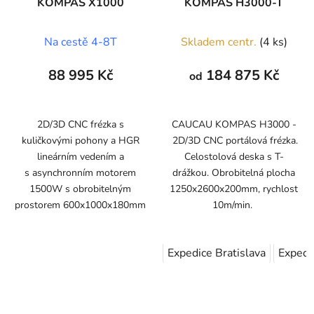
KOMPAS X1000
KOMPAS H3000-T
Na cestě 4-8T
Skladem centr.
(4 ks)
88 995 Kč
184 875 Kč
od
2D/3D CNC frézka s
CAUCAU KOMPAS H3000 -
kuličkovými pohony a HGR
2D/3D CNC portálová frézka.
lineárním vedením a
Celostolová deska s T-
s asynchronním motorem
drážkou. Obrobitelná plocha
1500W s obrobitelným
1250x2600x200mm, rychlost
prostorem 600x1000x180mm
10m/min.
Expedice Bratislava
Expedi