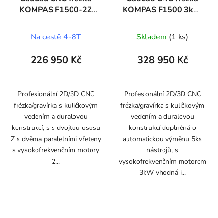
KOMPAS F1500-2Z
KOMPAS F1500 3kW
2x2,2kW (500x1500)
ATC (700x1500)
Na cestě 4-8T
Skladem
(1 ks)
226 950 Kč
328 950 Kč
Profesionální 2D/3D CNC
Profesionální 2D/3D CNC
frézka/gravírka s kuličkovým
frézka/gravírka s kuličkovým
vedením a duralovou
vedením a duralovou
konstrukcí, s s dvojtou ososu
konstrukcí doplněná o
Z s dvěma paralelními vřeteny
automatickou výměnu 5ks
s vysokofrekvenčním motory
nástrojů, s
2...
vysokofrekvenčním motorem
3kW vhodná i...