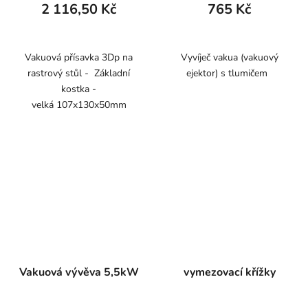
2 116,50 Kč
765 Kč
Vakuová přísavka 3Dp na
Vyvíječ vakua (vakuový
rastrový stůl - Základní
ejektor) s tlumičem
kostka -
velká 107x130x50mm
Vakuová vývěva 5,5kW
vymezovací křížky