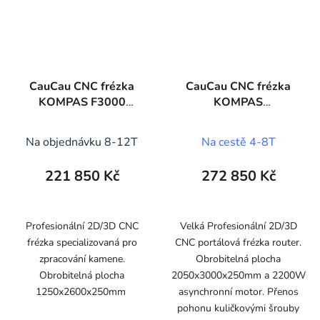
CauCau CNC frézka
CauCau CNC frézka
KOMPAS F3000
KOMPAS
STONE
F3000BIGPLUS
(2050x3000)
Na objednávku 8-12T
Na cestě 4-8T
221 850 Kč
272 850 Kč
Profesionální 2D/3D CNC
Velká Profesionální 2D/3D
frézka specializovaná pro
CNC portálová frézka router.
zpracování kamene.
Obrobitelná plocha
Obrobitelná plocha
2050x3000x250mm a 2200W
1250x2600x250mm
asynchronní motor. Přenos
pohonu kuličkovými šrouby