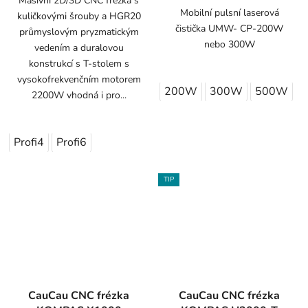
Masívní 2D/3D CNC frézka s
Mobilní pulsní laserová
kuličkovými šrouby a HGR20
čistička UMW- CP-200W
průmyslovým pryzmatickým
nebo 300W
vedením a duralovou
konstrukcí s T-stolem s
vysokofrekvenčním motorem
200W
300W
500W
2200W vhodná i pro...
Profi4
Profi6
TIP
CauCau CNC frézka
CauCau CNC frézka