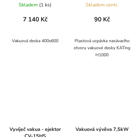
Skladem
(1 ks)
Skladem centr.
hodnocení
produktu
7 140 Kč
90 Kč
je
5,0
z
Vakuová deska 400x600
Plastová ucpávka nasávacího
otvoru vakuové desky KATing
5
H1000
hvězdiček.
Vyvíječ vakua - ejektor
Vakuová vývěva 7,5kW
CV-15HS