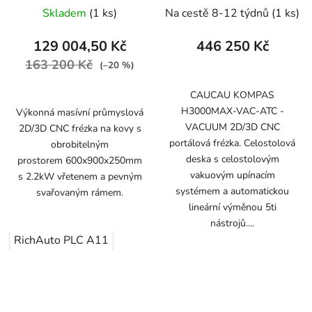
Skladem
(1 ks)
Na cestě 8-12 týdnů
(1 ks)
129 004,50 Kč
446 250 Kč
163 200 Kč
(–20 %)
CAUCAU KOMPAS
H3000MAX-VAC-ATC -
Výkonná masívní průmyslová
VACUUM 2D/3D CNC
2D/3D CNC frézka na kovy s
portálová frézka. Celostolová
obrobitelným
deska s celostolovým
prostorem 600x900x250mm
vakuovým upínacím
s 2.2kW vřetenem a pevným
systémem a automatickou
svařovaným rámem.
lineární výměnou 5ti
nástrojů....
RichAuto PLC A11