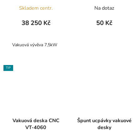
Skladem centr.
Na dotaz
38 250 Kč
50 Kč
Vakuová vývěva 7,5kW
TIP
Vakuová deska CNC
Špunt ucpávky vakuové
VT-4060
desky
Průměrné