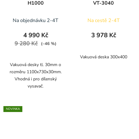
H1000
VT-3040
Na objednávku 2-4T
Na cestě 2-4T
4 990 Kč
3 978 Kč
9 280 Kč
(–46 %)
Vakuová deska 300x400
Vakuová desky tl. 30mm o
rozměru 1100x730x30mm.
Vhodná i pro dílenský
vysavač.
NOVINKA