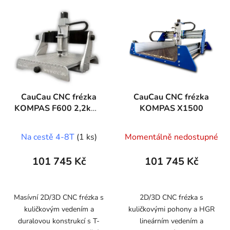
CauCau CNC frézka
CauCau CNC frézka
KOMPAS F600 2,2kW-
KOMPAS X1500
ASYN
(400x600x150mm)
Na cestě 4-8T
(1 ks)
Momentálně nedostupné
101 745 Kč
101 745 Kč
Masívní 2D/3D CNC frézka s
2D/3D CNC frézka s
kuličkovým vedením a
kuličkovými pohony a HGR
duralovou konstrukcí s T-
lineárním vedením a