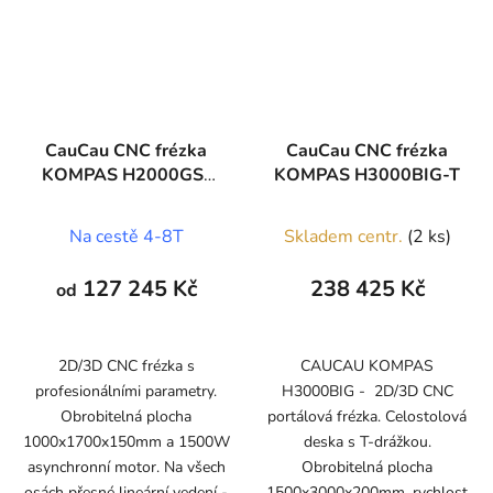
CauCau CNC frézka
CauCau CNC frézka
KOMPAS H2000GS-
KOMPAS H3000BIG-T
1500W-ASYN-
(1000x1700)
Na cestě 4-8T
Skladem centr.
(2 ks)
127 245 Kč
238 425 Kč
od
2D/3D CNC frézka s
CAUCAU KOMPAS
profesionálními parametry.
H3000BIG - 2D/3D CNC
Obrobitelná plocha
portálová frézka. Celostolová
1000x1700x150mm a 1500W
deska s T-drážkou.
asynchronní motor. Na všech
Obrobitelná plocha
osách přesné lineární vedení -
1500x3000x200mm, rychlost