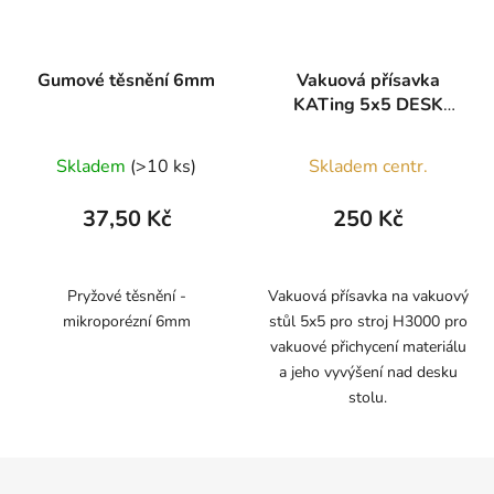
Gumové těsnění 6mm
Vakuová přísavka
KATing 5x5 DESK
H3000
Skladem
(>10 ks)
Skladem centr.
37,50 Kč
250 Kč
Pryžové těsnění -
Vakuová přísavka na vakuový
mikroporézní 6mm
stůl 5x5 pro stroj H3000 pro
vakuové přichycení materiálu
a jeho vyvýšení nad desku
stolu.
Z