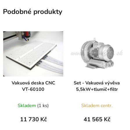
Podobné produkty
Vakuová deska CNC
Set - Vakuová vývěva
VT-60100
5,5kW+tlumič+filtr
Skladem
(1 ks)
Skladem centr.
11 730 Kč
41 565 Kč