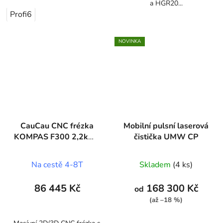
a HGR20...
Profi6
NOVINKA
CauCau CNC frézka
Mobilní pulsní laserová
KOMPAS F300 2,2kW-
čistička UMW CP
ASYN
(200x300x150mm)
Na cestě 4-8T
Skladem
(4 ks)
86 445 Kč
168 300 Kč
od
(až –18 %)