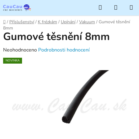
Přejít
Hledat
NÁKUP
na
KOŠÍK
obsah
Domů
/
Příslušenství
/
K frézkám
/
Upínání
/
Vakuum
/
Gumové těsnění
8mm
Gumové těsnění 8mm
Průměrné
Neohodnoceno
Podrobnosti hodnocení
hodnocení
NOVINKA
produktu
je
0,0
z
5
hvězdiček.