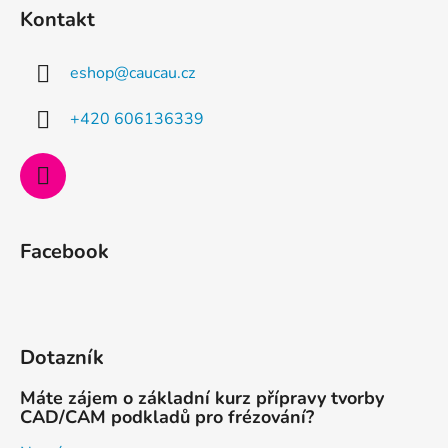
á
Kontakt
p
a
eshop
@
caucau.cz
t
í
+420 606136339
Facebook
Dotazník
Máte zájem o základní kurz přípravy tvorby
CAD/CAM podkladů pro frézování?