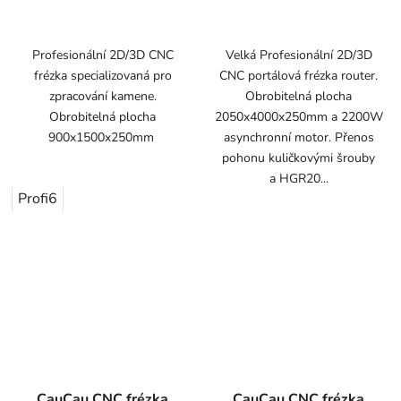
Profesionální 2D/3D CNC
Velká Profesionální 2D/3D
frézka specializovaná pro
CNC portálová frézka router.
zpracování kamene.
Obrobitelná plocha
Obrobitelná plocha
2050x4000x250mm a 2200W
900x1500x250mm
asynchronní motor. Přenos
pohonu kuličkovými šrouby
a HGR20...
Profi6
CauCau CNC frézka
CauCau CNC frézka