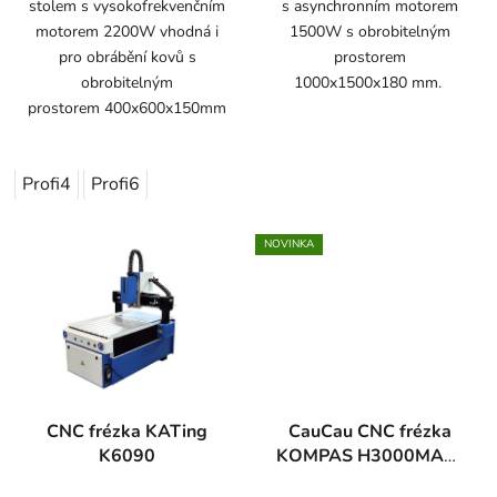
stolem s vysokofrekvenčním
s asynchronním motorem
motorem 2200W vhodná i
1500W s obrobitelným
pro obrábění kovů s
prostorem
obrobitelným
1000x1500x180 mm.
prostorem 400x600x150mm
Profi4
Profi6
NOVINKA
CNC frézka KATing
CauCau CNC frézka
K6090
KOMPAS H3000MAX-
VAC-ATC