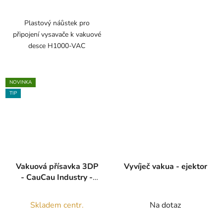
Plastový náůstek pro
připojení vysavače k vakuové
desce H1000-VAC
NOVINKA
TIP
Vakuová přísavka 3DP
Vyvíječ vakua - ejektor
- CauCau Industry -
107x130x50
Skladem centr.
Na dotaz