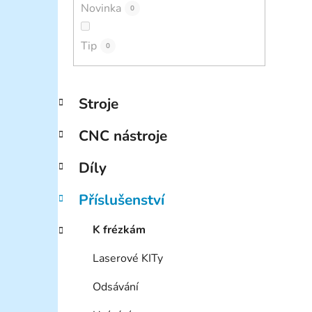
Novinka
0
Tip
0
K
Přeskočit
Stroje
a
kategorie
t
CNC nástroje
e
g
Díly
o
r
Příslušenství
i
e
K frézkám
Laserové KITy
Odsávání