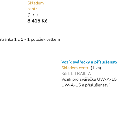
Skladem
centr.
(1 ks)
8 415 Kč
Stránka
1
z
1
-
1
položek celkem
V
ý
Vozík svářečky a příslušenstv
p
Skladem centr.
(1 ks)
Kód:
L-TRAIL-A
Vozík pro svářečku UW-A-15
s
UW-A-15 a příslušenství
p
r
o
O
d
v
u