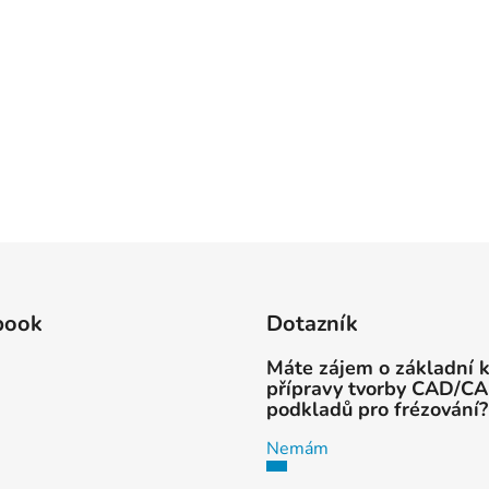
book
Dotazník
Máte zájem o základní 
přípravy tvorby CAD/C
podkladů pro frézování?
Nemám