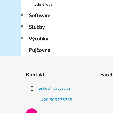
Odměřování
Software
Služby
Výrobky
Půjčovna
Z
á
Kontakt
Face
p
a
eshop
@
caucau.cz
t
í
+420 606136339