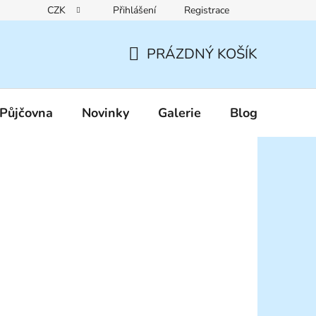
CZK
Přihlášení
Registrace
Reklamační řád
Pravidla zákaznických slev
Podmínky ochr
PRÁZDNÝ KOŠÍK
NÁKUPNÍ
KOŠÍK
Půjčovna
Novinky
Galerie
Blog