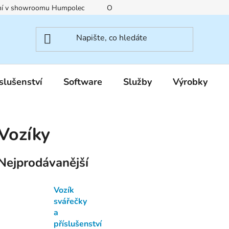
ení v showroomu Humpolec
O nás
Obchodní podmínky
slušenství
Software
Služby
Výrobky
Vozíky
Nejprodávanější
Vozík
svářečky
a
příslušenství