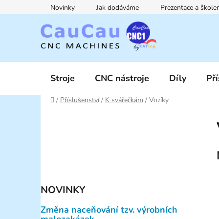
Přejít
Novinky
Jak dodáváme
Prezentace a škol
na
obsah
Stroje
CNC nástroje
Díly
Pří
Domů
/
Příslušenství
/
K svářečkám
/
Vozíky
P
o
s
t
r
a
NOVINKY
n
n
Změna naceňování tzv. výrobních
í