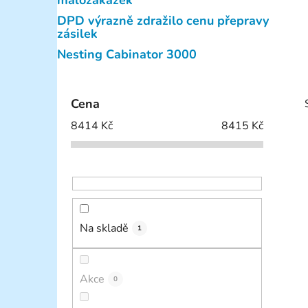
malozakázek
p
DPD výrazně zdražilo cenu přepravy
a
zásilek
n
Nesting Cabinator 3000
e
l
Cena
8414
Kč
8415
Kč
i
Na skladě
1
Akce
0