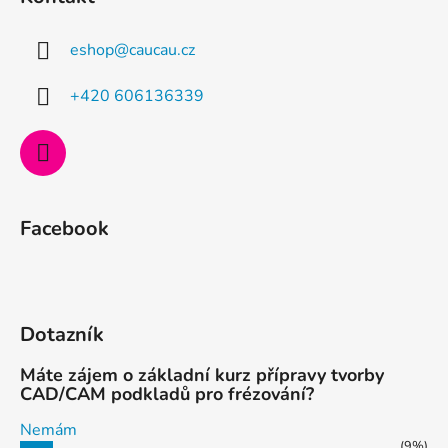
p
a
eshop
@
caucau.cz
t
í
+420 606136339
Facebook
Dotazník
Máte zájem o základní kurz přípravy tvorby
CAD/CAM podkladů pro frézování?
Nemám
(9%)