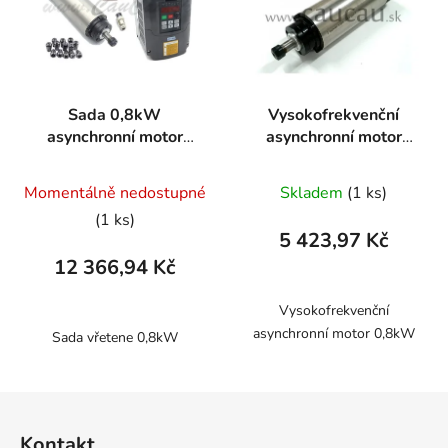
Sada 0,8kW
Vysokofrekvenční
asynchronní motor
asynchronní motor
vřeteno a frekvenční
800W
měnič
Momentálně nedostupné
Skladem
(1 ks)
(1 ks)
5 423,97 Kč
12 366,94 Kč
Vysokofrekvenční
asynchronní motor 0,8kW
Sada vřetene 0,8kW
Z
á
Kontakt