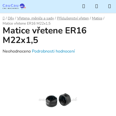
Přejít
Hledat
NÁKUP
na
KOŠÍK
obsah
Domů
/
Díly
/
Vřetena, měniče a sady
/
Příslušenství vřeten
/
Matice
/
Matice vřetene ER16 M22x1,5
Matice vřetene ER16
M22x1,5
Průměrné
Neohodnoceno
Podrobnosti hodnocení
hodnocení
produktu
je
0,0
z
5
hvězdiček.