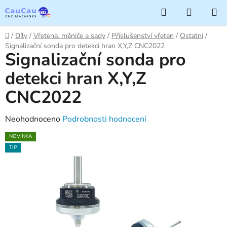
Přejít
Hledat
NÁKUP
na
KOŠÍK
obsah
Domů
/
Díly
/
Vřetena, měniče a sady
/
Příslušenství vřeten
/
Ostatni
/
Signalizační sonda pro detekci hran X,Y,Z CNC2022
Signalizační sonda pro
detekci hran X,Y,Z
CNC2022
Průměrné
Neohodnoceno
Podrobnosti hodnocení
hodnocení
NOVINKA
produktu
TIP
je
0,0
z
5
hvězdiček.