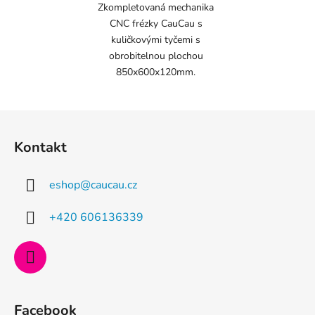
Zkompletovaná mechanika
CNC frézky CauCau s
kuličkovými tyčemi s
obrobitelnou plochou
850x600x120mm.
Z
á
Kontakt
p
a
eshop
@
caucau.cz
t
í
+420 606136339
Facebook