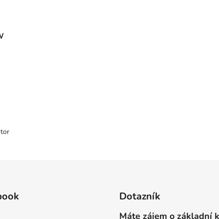
W
tor
book
Dotazník
Máte zájem o základní 