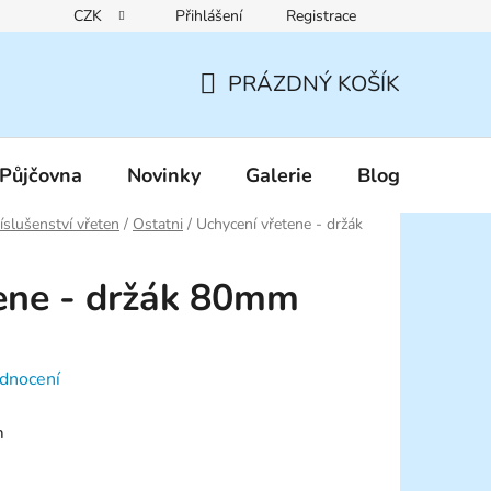
CZK
Přihlášení
Registrace
Reklamační řád
Pravidla zákaznických slev
Podmínky ochr
PRÁZDNÝ KOŠÍK
NÁKUPNÍ
KOŠÍK
Půjčovna
Novinky
Galerie
Blog
íslušenství vřeten
/
Ostatni
/
Uchycení vřetene - držák
ene - držák 80mm
dnocení
m