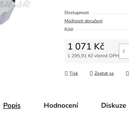
0,0
z
Dostupnost
5
Možnosti doručení
hvězdiček.
Kód:
1 071 Kč
1 295,91 Kč včetně DPH
Měrná cena:
Tisk
Zeptat se
Popis
Hodnocení
Diskuze