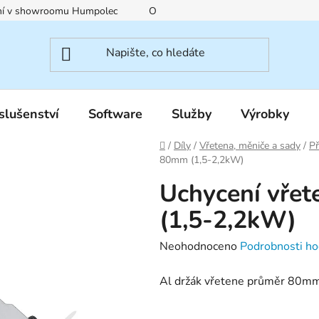
ení v showroomu Humpolec
O nás
Obchodní podmínky
slušenství
Software
Služby
Výrobky
Domů
/
Díly
/
Vřetena, měniče a sady
/
Př
80mm (1,5-2,2kW)
Uchycení vřet
(1,5-2,2kW)
Průměrné
Neohodnoceno
Podrobnosti ho
hodnocení
Al držák vřetene průměr 80m
produktu
je