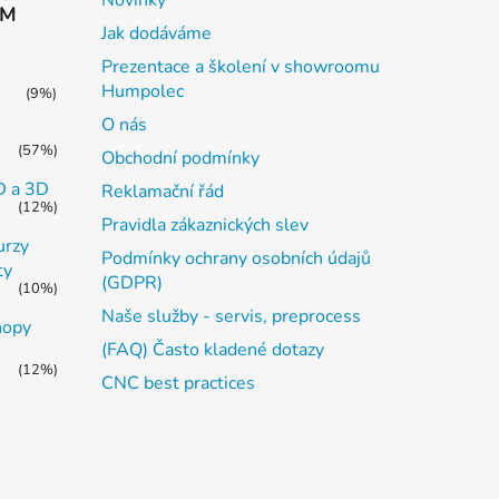
AM
Jak dodáváme
Prezentace a školení v showroomu
Humpolec
(9%)
O nás
(57%)
Obchodní podmínky
2D a 3D
Reklamační řád
(12%)
Pravidla zákaznických slev
urzy
Podmínky ochrany osobních údajů
ty
(GDPR)
(10%)
Naše služby - servis, preprocess
hopy
(FAQ) Často kladené dotazy
(12%)
CNC best practices