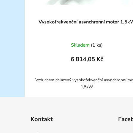
Vysokofrekvenční asynchronní motor 1,5k
Skladem
(1 ks)
6 814,05 Kč
Vzduchem chlazený vysokofekvenční asynchronní mo
1,5kW
Z
á
Kontakt
Face
p
a