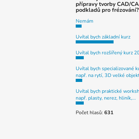
přípravy tvorby CAD/C
podkladů pro frézování?
Nemám
Uvítal bych základní kurz
Uvítal bych rozšířený kurz 
Uvítal bych specializované k
např. na rytí, 3D velké objek
Uvítal bych praktické works
např. plasty, nerez, hliník,...
Počet hlasů:
631