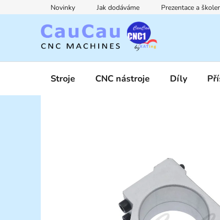
Přejít
Novinky
Jak dodáváme
Prezentace a škol
na
obsah
Stroje
CNC nástroje
Díly
Pří