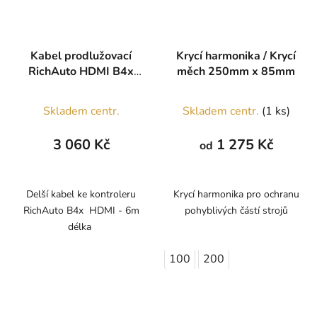
Kabel prodlužovací
Krycí harmonika / Krycí
RichAuto HDMI B4x
měch 250mm x 85mm
6m
Průměrné
Skladem centr.
Skladem centr.
(1 ks)
hodnocení
produktu
3 060 Kč
1 275 Kč
od
je
5,0
z
Delší kabel ke kontroleru
Krycí harmonika pro ochranu
RichAuto B4x HDMI - 6m
pohyblivých částí strojů
5
délka
hvězdiček.
100
200