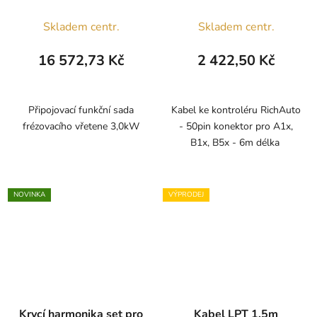
A1x, B1x, B5x
Skladem centr.
Skladem centr.
16 572,73 Kč
2 422,50 Kč
Připojovací funkční sada
Kabel ke kontroléru RichAuto
frézovacího vřetene 3,0kW
- 50pin konektor pro A1x,
B1x, B5x - 6m délka
NOVINKA
VÝPRODEJ
Krycí harmonika set pro
Kabel LPT 1,5m