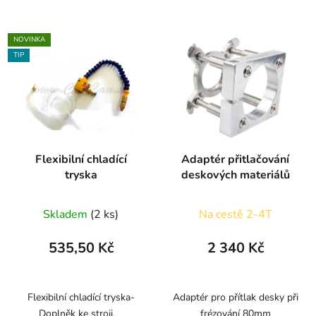
NOVINKA
TIP
Flexibilní chladící
Adaptér přitlačování
tryska
deskových materiálů
Skladem
(2 ks)
Na cestě 2-4T
535,50 Kč
2 340 Kč
Flexibilní chladící tryska-
Adaptér pro přítlak desky při
Doplněk ke stroji.
frézování 80mm