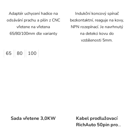
Adaptér uchycení hadice na
Indukční koncový spínač
odsávání prachu a pilin z CNC
bezkontaktní, reaguje na kovy,
vřetene na vřetena
NPN rozepínací. Je navrhnutý
65/80/100mm dle varianty
na detekci kovu do
vzdálenosti 5mm.
65
80
100
Sada vřetene 3,0KW
Kabel prodlužovací
RichAuto 50pin pro