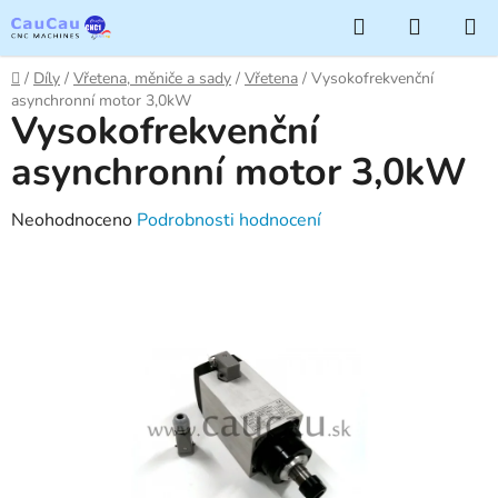
Přejít
Hledat
NÁKUP
na
KOŠÍK
obsah
Domů
/
Díly
/
Vřetena, měniče a sady
/
Vřetena
/
Vysokofrekvenční
asynchronní motor 3,0kW
Vysokofrekvenční
asynchronní motor 3,0kW
Průměrné
Neohodnoceno
Podrobnosti hodnocení
hodnocení
produktu
je
0,0
z
5
hvězdiček.