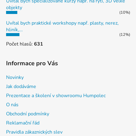
Uvítal bych specializované kurzy např. na rytí, 3D velké
objekty
(10%)
Uvítal bych praktické workshopy např. plasty, nerez,
hliník,...
(12%)
Počet hlasů:
631
Informace pro Vás
Novinky
Jak dodáváme
Prezentace a školení v showroomu Humpolec
O nás
Obchodní podmínky
Reklamační řád
Pravidla zákaznických slev