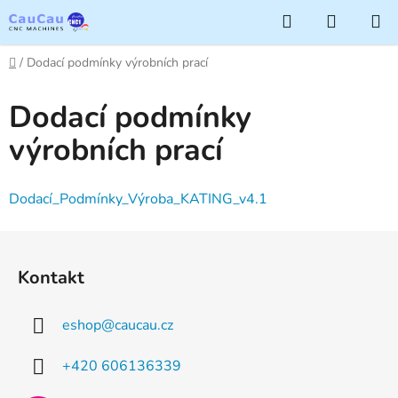
Přejít
Hledat
NÁKUP
na
KOŠÍK
obsah
Domů
/
Dodací podmínky výrobních prací
Dodací podmínky
výrobních prací
Dodací_Podmínky_Výroba_KATING_v4.1
Z
á
Kontakt
p
a
eshop
@
caucau.cz
t
í
+420 606136339