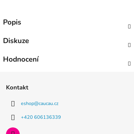
Popis
Diskuze
Hodnocení
Z
á
Kontakt
p
a
eshop
@
caucau.cz
t
í
+420 606136339