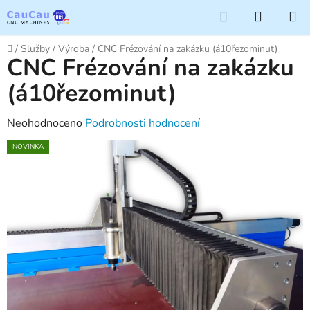
Přejít
Hledat
NÁKUP
na
KOŠÍK
obsah
Domů
/
Služby
/
Výroba
/
CNC Frézování na zakázku (á10řezominut)
CNC Frézování na zakázku
(á10řezominut)
Průměrné
Neohodnoceno
Podrobnosti hodnocení
hodnocení
NOVINKA
produktu
je
0,0
z
5
hvězdiček.