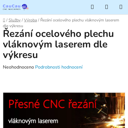
Přejít
Hledat
NÁKUP
na
KOŠÍK
obsah
Domů
/
Služby
/
Výroba
/
Řezání ocelového plechu vláknovým laserem
dle výkresu
Řezání ocelového plechu
vláknovým laserem dle
výkresu
Průměrné
Neohodnoceno
Podrobnosti hodnocení
hodnocení
produktu
je
0,0
z
5
hvězdiček.