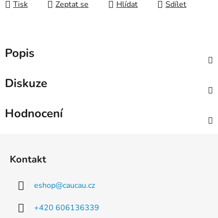
Tisk
Zeptat se
Hlídat
Sdílet
Popis
Diskuze
Hodnocení
Z
á
Kontakt
p
a
eshop
@
caucau.cz
t
í
+420 606136339