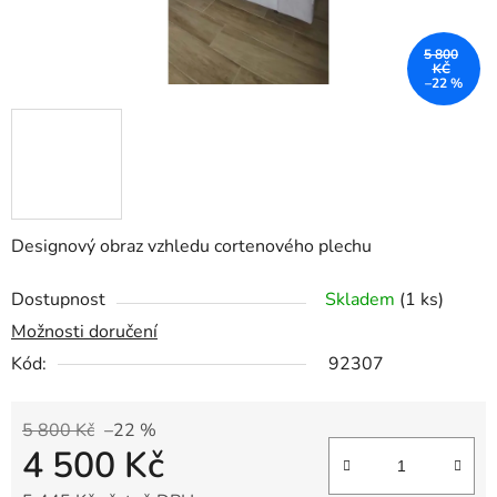
5 800
KČ
–22 %
Designový obraz vzhledu cortenového plechu
Dostupnost
Skladem
(1 ks)
Možnosti doručení
Kód:
92307
5 800 Kč
–22 %
4 500 Kč