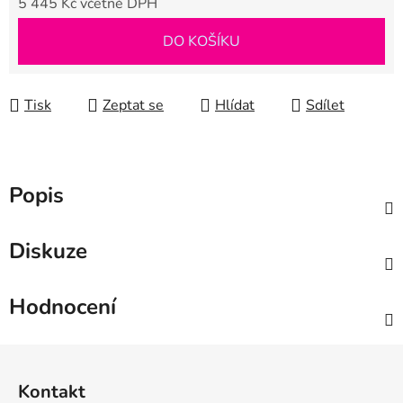
5 445 Kč včetně DPH
Měrná cena:
DO KOŠÍKU
Tisk
Zeptat se
Hlídat
Sdílet
Popis
Diskuze
Hodnocení
Z
á
Kontakt
p