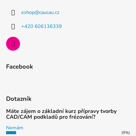
a
eshop
@
caucau.cz
t
í
+420 606136339
Facebook
Dotazník
Máte zájem o základní kurz přípravy tvorby
CAD/CAM podkladů pro frézování?
Nemám
(9%)