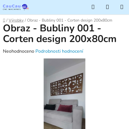
Přejít
Hledat
NÁKUP
na
KOŠÍK
obsah
Domů
/
Výrobky
/
Obraz - Bubliny 001 - Corten design 200x80cm
Obraz - Bubliny 001 -
Corten design 200x80cm
Průměrné
Neohodnoceno
Podrobnosti hodnocení
hodnocení
produktu
je
0,0
z
5
hvězdiček.