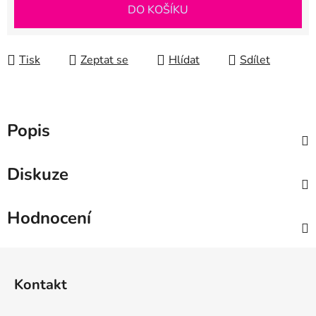
Měrná cena:
DO KOŠÍKU
Tisk
Zeptat se
Hlídat
Sdílet
Popis
Diskuze
Hodnocení
Z
á
Kontakt
p
a