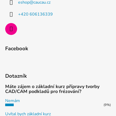
eshop
@
caucau.cz
t
í
+420 606136339
Facebook
Dotazník
Máte zájem o základní kurz přípravy tvorby
CAD/CAM podkladů pro frézování?
Nemám
(9%)
Uvítal bych základní kurz