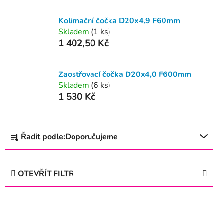
Kolimační čočka D20x4,9 F60mm
Skladem
(1 ks)
1 402,50 Kč
Zaostřovací čočka D20x4,0 F600mm
Skladem
(6 ks)
1 530 Kč
Ř
Řadit podle:
Doporučujeme
a
z
e
OTEVŘÍT FILTR
n
í
V
p
ý
r