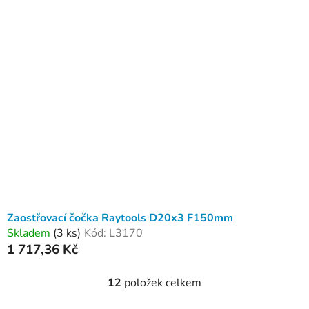
Zaostřovací čočka Raytools D20x3 F150mm
Skladem
(3 ks)
Kód:
L3170
1 717,36 Kč
12
položek celkem
O
v