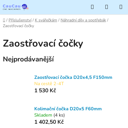
Přejít
Hledat
NÁKUP
na
KOŠÍK
obsah
Domů
/
Příslušenství
/
K svářečkám
/
Náhradní díly a spotřebák
/
Zaostřovací čočky
Zaostřovací čočky
Nejprodávanější
Zaostřovací čočka D20x4,5 F150mm
Na cestě 2-4T
1 530 Kč
Kolimační čočka D20x5 F60mm
Skladem
(4 ks)
1 402,50 Kč