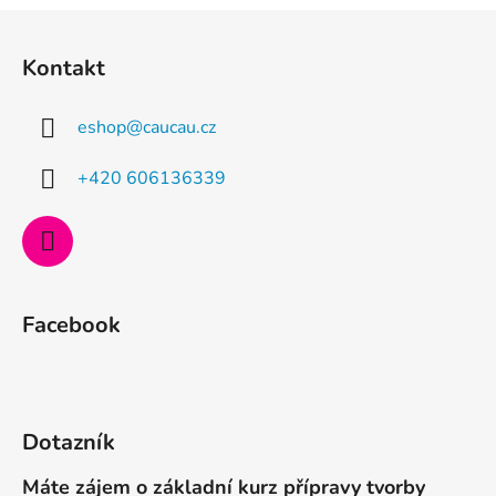
l
Z
á
á
d
Kontakt
p
a
a
c
eshop
@
caucau.cz
t
í
p
í
+420 606136339
r
v
k
y
v
ý
Facebook
p
i
s
u
Dotazník
Máte zájem o základní kurz přípravy tvorby