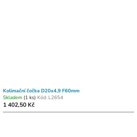
p
o
i
d
s
u
p
k
r
t
o
ů
d
u
k
t
ů
Kolimační čočka D20x4,9 F60mm
Skladem
(1 ks)
Kód:
L2654
1 402,50 Kč