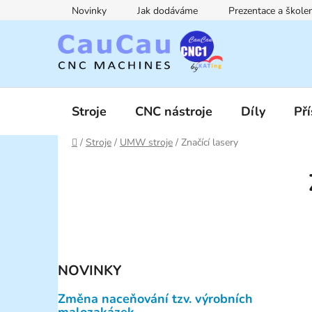
Přejít
Novinky
Jak dodáváme
Prezentace a škol
na
obsah
Stroje
CNC nástroje
Díly
Pří
Domů
/
Stroje
/
UMW stroje
/
Značící lasery
P
o
s
t
r
a
NOVINKY
n
n
Změna naceňování tzv. výrobních
í