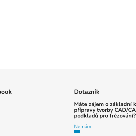
book
Dotazník
Máte zájem o základní 
přípravy tvorby CAD/C
podkladů pro frézování?
Nemám