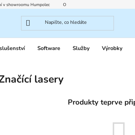
ení v showroomu Humpolec
O nás
Obchodní podmínky
slušenství
Software
Služby
Výrobky
Značící lasery
Produkty teprve při