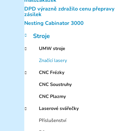
malozakázek
p
DPD výrazně zdražilo cenu přepravy
a
zásilek
n
Nesting Cabinator 3000
e
K
Přeskočit
Stroje
l
a
kategorie
t
UMW stroje
e
g
Značící lasery
o
r
CNC Frézky
i
e
CNC Soustruhy
CNC Plazmy
Laserové svářečky
Příslušenství