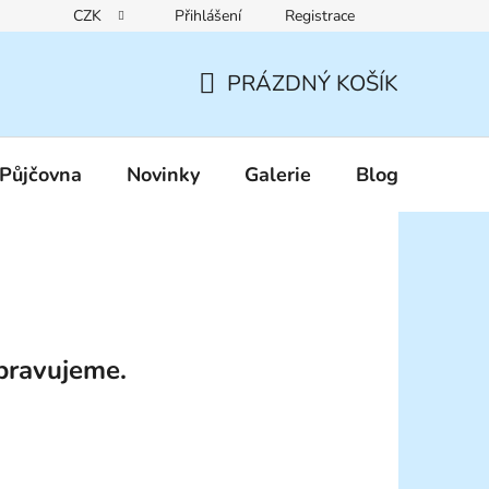
CZK
Přihlášení
Registrace
Reklamační řád
Pravidla zákaznických slev
Podmínky ochr
PRÁZDNÝ KOŠÍK
NÁKUPNÍ
KOŠÍK
Půjčovna
Novinky
Galerie
Blog
pravujeme.