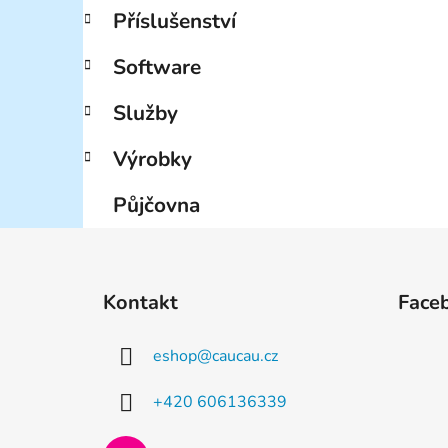
Příslušenství
Software
Služby
Výrobky
Půjčovna
Z
á
Kontakt
Face
p
a
eshop
@
caucau.cz
t
í
+420 606136339