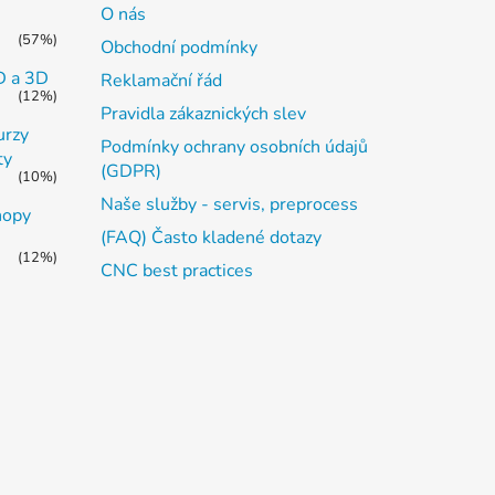
O nás
(57%)
Obchodní podmínky
2D a 3D
Reklamační řád
(12%)
Pravidla zákaznických slev
urzy
Podmínky ochrany osobních údajů
ty
(GDPR)
(10%)
Naše služby - servis, preprocess
hopy
(FAQ) Často kladené dotazy
(12%)
CNC best practices