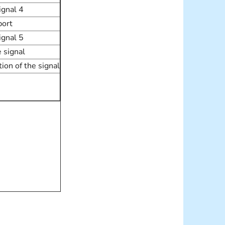
ignal 4
port
ignal 5
 signal
tion of the signal