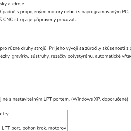
sky a zdroje.
řípadně s propojenými motory nebo i s naprogramovaným PC.
 CNC stroj a je připravený pracovat.
ro různé druhy strojů. Pri jeho vývoji sa zúroćily skúsenosti 
ézky, gravírky, sústruhy, rezačky polystyrénu, automatické vŕta
jiné s nastavitelným LPT portem. (Windows XP, doporučené)
etry:
, LPT port, pohon krok. motorov