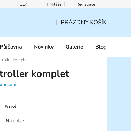
CZK
Přihlášení
Registrace
Reklamační řád
Pravidla zákaznických slev
Podmínky ochr
PRÁZDNÝ KOŠÍK
NÁKUPNÍ
KOŠÍK
Půjčovna
Novinky
Galerie
Blog
troller komplet
troller komplet
dnocení
D -
5 osý
Na dotaz