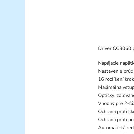
Driver CC8060 p
Napájacie napät
Nastavenie prúd
16 rozlíšení kro
Maximálna vstup
Opticky izolovan
Vhodný pre 2-fá
Ochrana proti sk
Ochrana proti po
Automatická red