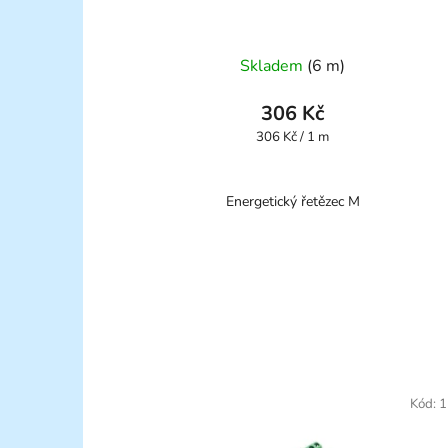
Skladem
(6 m)
306 Kč
Měrná
306 Kč / 1 m
cena:
Energetický řetězec M
Kód:
1