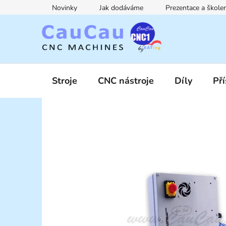
Přejít
Novinky
Jak dodáváme
Prezentace a škol
na
obsah
Stroje
CNC nástroje
Díly
Pří