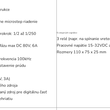
rukce
ne microstep riadenie
rokrok: 1/2 až 1/250
5 vstupných signálov
3 relé (napr. na spínanie vreten
Pracovné napätie 15-32VDC 
a fázu max DC 80V, 6A
Rozmery 110 x 75 x 25 mm
frekvencia 100kHz
stavenie prúdu
V, 3A)
ého zdroja
aný zdroj pre digitálnu časť
ehriatiu