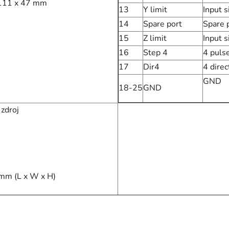
111 x 47 mm
13
Y limit
Input s
14
Spare port
Spare 
15
Z limit
Input s
16
Step 4
4 pulse
17
Dir4
4 direc
GND
18-25
GND
 zdroj
mm (L x W x H)