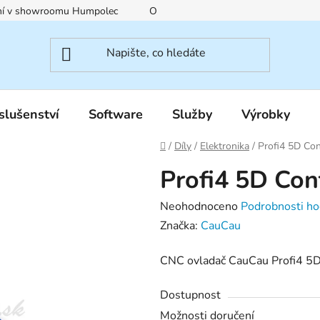
ení v showroomu Humpolec
O nás
Obchodní podmínky
slušenství
Software
Služby
Výrobky
Domů
/
Díly
/
Elektronika
/
Profi4 5D Con
Profi4 5D Con
Průměrné
Neohodnoceno
Podrobnosti ho
hodnocení
Značka:
CauCau
produktu
CNC ovladač CauCau Profi4 5
je
0,0
Dostupnost
z
Možnosti doručení