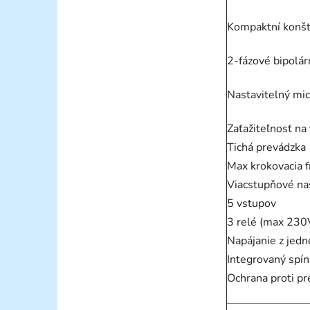
Kompaktní konšt
2-fázové bipolár
Nastavitelný mic
Zaťažiteľnosť n
Tichá prevádzka
Max krokovacia 
Viacstupňové na
5 vstupov
3 relé (max 230
Napájanie z jedn
Integrovaný spín
Ochrana proti pr