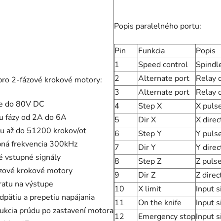
Popis paralelného portu:
Pin
Funkcia
Popis
1
Speed control
Spindl
2
Alternate port
Relay o
ro 2-fázové krokové motory:
3
Alternate port
Relay o
ie do 80V DC
4
Step X
X pulse
u fázy od 2A do 6A
5
Dir X
X direc
ku až do 51200 krokov/ot
6
Step Y
Y pulse
ná frekvencia 300kHz
7
Dir Y
Y direc
é vstupné signály
8
Step Z
Z pulse
zové krokové motory
9
Dir Z
Z direc
ratu na výstupe
10
X limit
Input s
dpätiu a prepetiu napájania
11
On the knife
Input s
ukcia prúdu po zastavení motora
12
Emergency stop
Input s