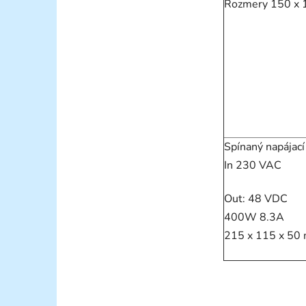
Rozmery 150 x 
Spínaný napájací
In 230 VAC
Out: 48 VDC
400W 8.3A
215 x 115 x 50 