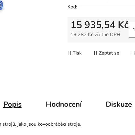
5
Kód:
hvězdiček.
15 935,54 Kč
19 282 Kč včetně DPH
Měrná cena:
Tisk
Zeptat se
Popis
Hodnocení
Diskuze
h strojů, jako jsou kovoobráběcí stroje.