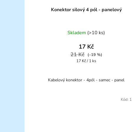
Konektor silový 4 pól - panelový
Skladem
(>10 ks)
17 Kč
21 Kč
(–19 %)
Měrná
17 Kč / 1 ks
cena:
Kabelový konektor - 4pól - samec - panel
Kód:
1