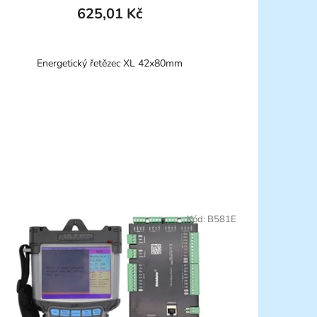
625,01 Kč
Energetický řetězec XL 42x80mm
Kód:
B581E