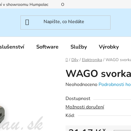
ení v showroomu Humpolec
O nás
Obchodní podmínky
slušenství
Software
Služby
Výrobky
Domů
/
Díly
/
Elektronika
/
WAGO svorka
WAGO svorka
Průměrné
Neohodnoceno
Podrobnosti ho
hodnocení
Dostupnost
produktu
Možnosti doručení
je
Kód:
0,0
z