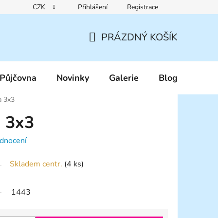
CZK
Přihlášení
Registrace
Reklamační řád
Pravidla zákaznických slev
Podmínky ochr
PRÁZDNÝ KOŠÍK
NÁKUPNÍ
KOŠÍK
Půjčovna
Novinky
Galerie
Blog
 3x3
 3x3
dnocení
Skladem centr.
(4 ks)
1443