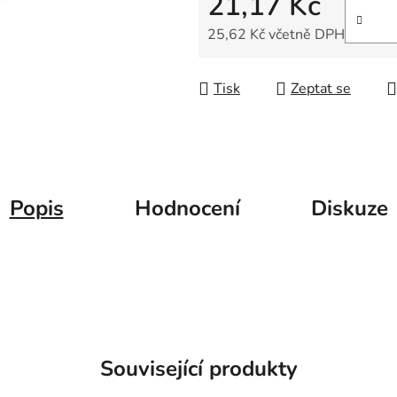
21,17 Kč
5
hvězdiček.
25,62 Kč včetně DPH
Měrná cena:
Tisk
Zeptat se
Popis
Hodnocení
Diskuze
Související produkty