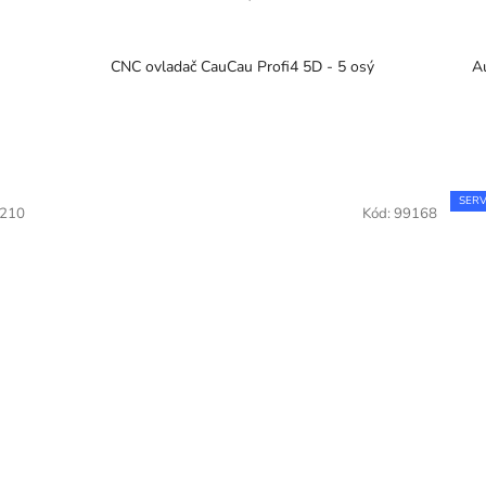
CNC ovladač CauCau Profi4 5D - 5 osý
A
SERV
210
Kód:
99168