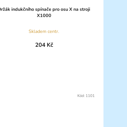
ržák indukčního spínače pro osu X na stroji
X1000
Skladem centr.
204 Kč
Kód:
1101