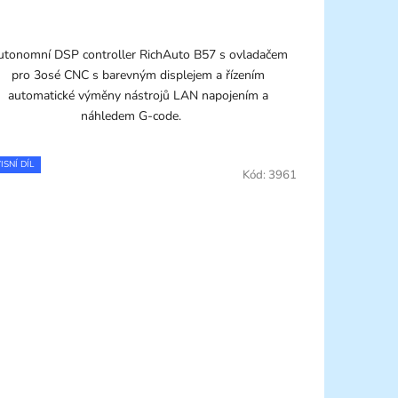
utonomní DSP controller RichAuto B57 s ovladačem
pro 3osé CNC s barevným displejem a řízením
automatické výměny nástrojů LAN napojením a
náhledem G-code.
ISNÍ DÍL
Kód:
3961