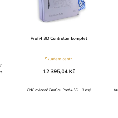
Profi4 3D Controller komplet
Skladem centr.
NC
12 395,04 Kč
ows
CNC ovladač CauCau Profi4 3D - 3 osý
Au