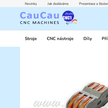
Přejít
Novinky
Jak dodáváme
Prezentace a škol
na
obsah
Stroje
CNC nástroje
Díly
Pří