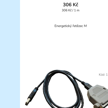
306 Kč
Měrná
306 Kč / 1 m
cena:
Energetický řetězec M
Kód:
1