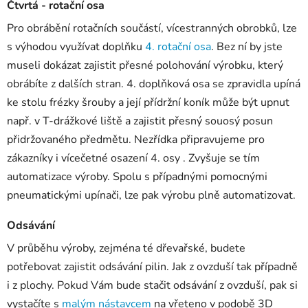
Čtvrtá - rotační osa
Pro obrábění rotačních součástí, vícestranných obrobků, lze
s výhodou využívat doplňku
4. rotační osa
. Bez ní by jste
museli dokázat zajistit přesné polohování výrobku, který
obrábíte z dalších stran. 4. doplňková osa se zpravidla upíná
ke stolu frézky šrouby a její přídržní koník může být upnut
např. v T-drážkové liště a zajistit přesný souosý posun
přidržovaného předmětu. Nezřídka připravujeme pro
zákazníky i vícečetné osazení 4. osy . Zvyšuje se tím
automatizace výroby. Spolu s případnými pomocnými
pneumatickými upínači, lze pak výrobu plně automatizovat.
Odsávání
V průběhu výroby, zejména té dřevařské, budete
potřebovat zajistit odsávání pilin. Jak z ovzduší tak případně
i z plochy. Pokud Vám bude stačit odsávání z ovzduší, pak si
vystačíte s
malým nástavcem
na vřeteno v podobě 3D