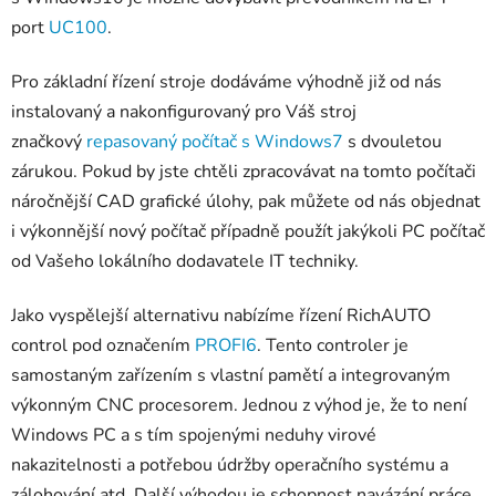
port
UC100
.
Pro základní řízení stroje dodáváme výhodně již od nás
instalovaný a nakonfigurovaný pro Váš stroj
značkový
repasovaný počítač s Windows7
s dvouletou
zárukou. Pokud by jste chtěli zpracovávat na tomto počítači
náročnější CAD grafické úlohy, pak můžete od nás objednat
i výkonnější nový počítač případně použít jakýkoli PC počítač
od Vašeho lokálního dodavatele IT techniky.
Jako vyspělejší alternativu nabízíme řízení RichAUTO
control pod označením
PROFI6
. Tento controler je
samostaným zařízením s vlastní pamětí a integrovaným
výkonným CNC procesorem. Jednou z výhod je, že to není
Windows PC a s tím spojenými neduhy virové
nakazitelnosti a potřebou údržby operačního systému a
zálohování atd. Další výhodou je schopnost navázání práce