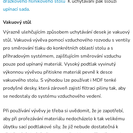
drážkového hliníkového stolu
K uchytávání pak slouží
upínací sada
.
Vakuový stůl
Výrazně ulehčujícím způsobem uchytávání desek je vakuový
stůl. Vakuová vývěva pomocí vzduchového rozvodu s ventily
pro směrování tlaku do konkrétních oblastí stolu a s
příhradovým systémem, zajišťujícím směrování vzduchu
pouze pod upínaný materiál. Vysoký podtlak vyvinutý
výkonnou vývěvou přitiskne materiál pevně k desce
vakuového stolu. S výhodou lze používat i MDF tenké
prodyšné desky, která zároveň zajistí filtraci piliny tak, aby
se nedostaly do systému vzduchového vedení.
Při používání vývěvy je třeba si uvědomit, že je zapotřebí,
aby při prořezávání materiálu nedocházelo k tak velikému
úbytku sací podtlakové síly, že již nebude dostatečná k