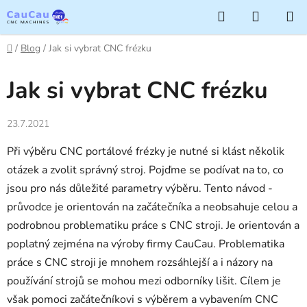
Přejít
Hledat
NÁKUP
na
KOŠÍK
obsah
Domů
/
Blog
/
Jak si vybrat CNC frézku
Jak si vybrat CNC frézku
23.7.2021
Při výběru CNC portálové frézky je nutné si klást několik
otázek a zvolit správný stroj. Pojďme se podívat na to, co
jsou pro nás důležité parametry výběru. Tento návod -
průvodce je orientován na začátečníka a neobsahuje celou a
podrobnou problematiku práce s CNC stroji. Je orientován a
poplatný zejména na výroby firmy CauCau. Problematika
práce s CNC stroji je mnohem rozsáhlejší a i názory na
používání strojů se mohou mezi odborníky lišit. Cílem je
však pomoci začátečníkovi s výběrem a vybavením CNC