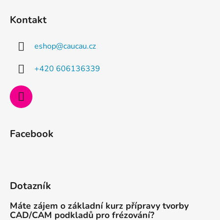
á
Kontakt
p
a
eshop
@
caucau.cz
t
í
+420 606136339
Facebook
Dotazník
Máte zájem o základní kurz přípravy tvorby
CAD/CAM podkladů pro frézování?