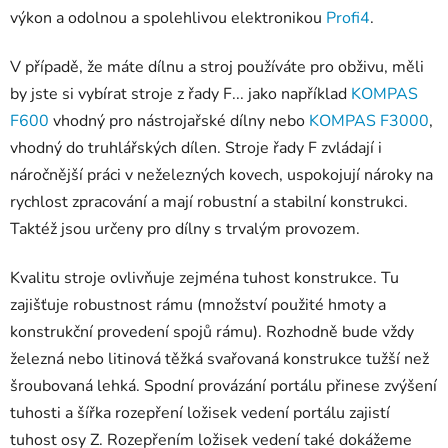
výkon a odolnou a spolehlivou elektronikou
Profi4
.
V případě, že máte dílnu a stroj používáte pro obživu, měli
by jste si vybírat stroje z řady F... jako například
KOMPAS
F600
vhodný pro nástrojařské dílny nebo
KOMPAS F3000
,
vhodný do truhlářských dílen. Stroje řady F zvládají i
náročnější práci v neželezných kovech, uspokojují nároky na
rychlost zpracování a mají robustní a stabilní konstrukci.
Taktéž jsou určeny pro dílny s trvalým provozem.
Kvalitu stroje ovlivňuje zejména tuhost konstrukce. Tu
zajišťuje robustnost rámu (množství použité hmoty a
konstrukční provedení spojů rámu). Rozhodně bude vždy
železná nebo litinová těžká svařovaná konstrukce tužší než
šroubovaná lehká. Spodní provázání portálu přinese zvýšení
tuhosti a šířka rozepření ložisek vedení portálu zajistí
tuhost osy Z. Rozepřením ložisek vedení také dokážeme