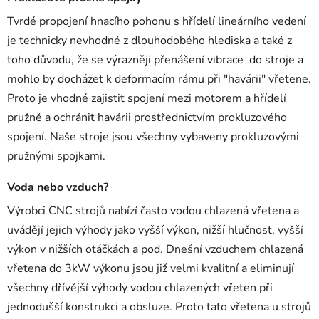
Tvrdé propojení hnacího pohonu s hřídelí lineárního vedení
je technicky nevhodné z dlouhodobého hlediska a také z
toho důvodu, že se
výrazněji
přenášení vibrace do stroje a
mohlo by docházet k deformacím rámu při "havárii" vřetene.
Proto je vhodné zajistit spojení mezi motorem a hřídelí
pružně a ochránit havárii prostřednictvím prokluzového
spojení. Naše stroje jsou všechny vybaveny prokluzovými
pružnými spojkami.
Voda nebo vzduch?
Výrobci CNC strojů nabízí často vodou chlazená vřetena a
uvádějí jejich výhody jako vyšší výkon, nižší hlučnost, vyšší
výkon v nižších otáčkách a pod. Dnešní vzduchem chlazená
vřetena do 3kW výkonu jsou již velmi kvalitní a eliminují
všechny dřívější výhody vodou chlazených vřeten při
jednodušší konstrukci a obsluze. Proto tato vřetena u strojů