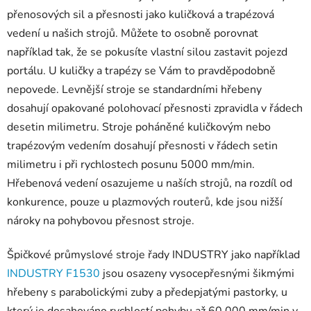
přenosových sil a přesnosti jako kuličková a trapézová
vedení u našich strojů. Můžete to osobně porovnat
například tak, že se pokusíte vlastní silou zastavit pojezd
portálu. U kuličky a trapézy se Vám to pravděpodobně
nepovede. Levnější stroje se standardními hřebeny
dosahují opakované polohovací přesnosti zpravidla v řádech
desetin milimetru. Stroje poháněné kuličkovým nebo
trapézovým vedením dosahují přesnosti v řádech setin
milimetru i při rychlostech posunu 5000 mm/min.
Hřebenová vedení osazujeme u naších strojů, na rozdíl od
konkurence, pouze u plazmových routerů, kde jsou nižší
nároky na pohybovou přesnost stroje.
Špičkové průmyslové stroje řady INDUSTRY jako například
INDUSTRY F1530
jsou osazeny vysocepřesnými šikmými
hřebeny s parabolickými zuby a předepjatými pastorky, u
který je dosahováno rychlostí pohybu až 60.000 mm/min v