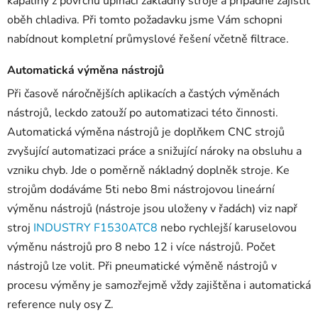
kapaliny z povrchu upínací základny stroje a případně zajistit
oběh chladiva. Při tomto požadavku jsme Vám schopni
nabídnout kompletní průmyslové řešení včetně filtrace.
Automatická výměna nástrojů
Při časově náročnějších aplikacích a častých výměnách
nástrojů, leckdo zatouží po automatizaci této činnosti.
Automatická výměna nástrojů je doplňkem CNC strojů
zvyšující automatizaci práce a snižující nároky na obsluhu a
vzniku chyb. Jde o poměrně nákladný doplněk stroje. Ke
strojům dodáváme 5ti nebo 8mi nástrojovou lineární
výměnu nástrojů (nástroje jsou uloženy v řadách) viz např
stroj
INDUSTRY F1530ATC8
nebo rychlejší karuselovou
výměnu nástrojů pro 8 nebo 12 i více nástrojů. Počet
nástrojů lze volit. Při pneumatické výměně nástrojů v
procesu výměny je samozřejmě vždy zajištěna i automatická
reference nuly osy Z.