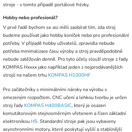
stroje - v tomto případě portálové frézky.
Hobby nebo profesionál?
V prvé řadě bychom se asi měli zaobírat tím, zda stroj
budeme používat jako hobby koníček nebo pro profesionální
potřeby. V případě hobby uživatelů, zpravidla nebude
potřeba minimalizace času výroby a stroj pravděpodobně
nebude zatěžován denně. Pro tyto účely slouží stroje z řady
KOMPAS Hxxxx jako například jeden z nejprodávanějších
strojů na našem trhu
KOMPAS H1000HF
Pro začátečníky s minimálními nároky na výrobu s
omezeným rozpočtem, CNC učení a lehkou tvorbu je určen
stroj řady
KOMPAS H400BASIC
, který je osazen
komutátorovým stejnosměrným vřetenem a řízen základní
elektronikou
H5
. Standardní stroje pak jsou vybaveny
asynchronními motory, které poskytují vyšší a stabilnější