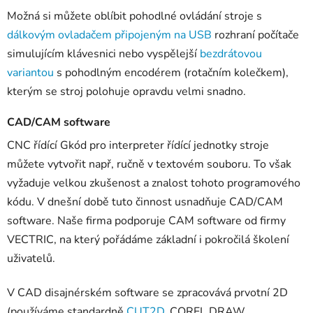
Možná si můžete oblíbit pohodlné ovládání stroje s
dálkovým ovladačem připojeným na USB
rozhraní počítače
simulujícím klávesnici nebo vyspělejší
bezdrátovou
variantou
s pohodlným encodérem (rotačním kolečkem),
kterým se stroj polohuje opravdu velmi snadno.
CAD/CAM software
CNC řídící Gkód pro interpreter řídící jednotky stroje
můžete vytvořit např, ručně v textovém souboru. To však
vyžaduje velkou zkušenost a znalost tohoto programového
kódu. V dnešní době tuto činnost usnadňuje CAD/CAM
software. Naše firma podporuje CAM software od firmy
VECTRIC, na který pořádáme základní i pokročilá školení
uživatelů.
V CAD disajnérském software se zpracovává prvotní 2D
(používáme standardně
CUT2D
, COREL DRAW,