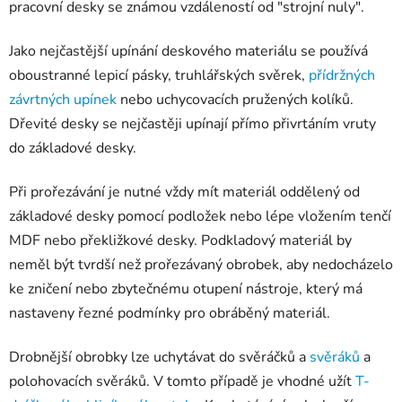
pracovní desky se známou vzdáleností od "strojní nuly".
Jako nejčastější upínání deskového materiálu se používá
oboustranné lepicí pásky, truhlářských svěrek,
přídržných
závrtných upínek
nebo uchycovacích pružených kolíků.
Dřevité desky se nejčastěji upínají přímo přivrtáním vruty
do základové desky.
Při prořezávání je nutné vždy mít materiál oddělený od
základové desky pomocí podložek nebo lépe vložením tenčí
MDF nebo překližkové desky. Podkladový materiál by
neměl být tvrdší než prořezávaný obrobek, aby nedocházelo
ke zničení nebo zbytečnému otupení nástroje, který má
nastaveny řezné podmínky pro obráběný materiál.
Drobnější obrobky lze uchytávat do svěráčků a
svěráků
a
polohovacích svěráků. V tomto případě je vhodné užít
T-