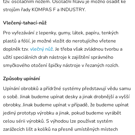
tzv. oscilačním nožem. Oscilační hlavu je možno osadit ke
strojům řady KOMPAS F a INDUSTRY.
Vlečený-tahací-nůž
Pro vyřezávání z lepenky, gumy, látek, papíru, tenkých
plastů a fólií, je možné vložit do nerotujícího vřetene
doplněk tzv.
vlečný nůž
. Je třeba však zvládnou tvorbu a
užití speciálních drah nástroje k zajištění správného
smyčkového otočení špičky nástroje v řezaných rozích.
Způsoby upínání
Upínání obrobků a přídržné systémy představují vědu samu
o sobě. Jinak budeme upínat desky a jinak drobnější a vyšší
obrobky, Jinak budeme upínat v případě, že budeme upínat
jediný prototyp výrobku a jinak, pokud budeme vyrábět
celou sérii výrobků. S výhodou lze používat systém
zarážecích lišt a kolíků na přesně umístěných místech