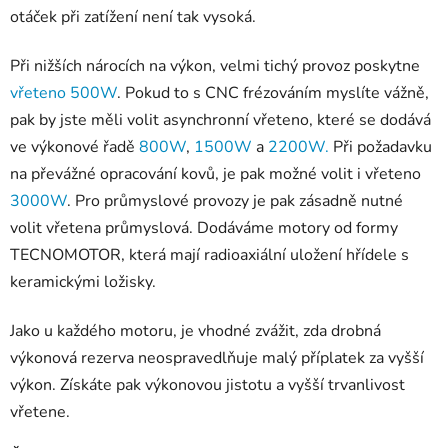
otáček při zatížení není tak vysoká.
Při nižších nárocích na výkon, velmi tichý provoz poskytne
vřeteno 500W
. Pokud to s CNC frézováním myslíte vážně,
pak by jste měli volit asynchronní vřeteno, které se dodává
ve výkonové řadě
800W
,
1500W
a
2200W.
Při požadavku
na převážné opracování kovů, je pak možné volit i vřeteno
3000W
. Pro průmyslové provozy je pak zásadně nutné
volit vřetena průmyslová. Dodáváme motory od formy
TECNOMOTOR, která mají radioaxiální uložení hřídele s
keramickými ložisky.
Jako u každého motoru, je vhodné zvážit, zda drobná
výkonová rezerva neospravedlňuje malý příplatek za vyšší
výkon. Získáte pak výkonovou jistotu a vyšší trvanlivost
vřetene.