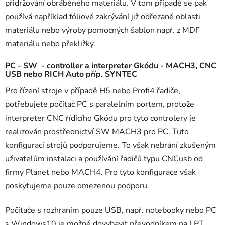
přidržování obráběného materiálu. V tom případě se pak
používá například fóliové zakrývání již odřezané oblasti
materiálu nebo výroby pomocných šablon např. z MDF
materiálu nebo překližky.
PC - SW - controller a interpreter Gkódu - MACH3, CNC
USB nebo RICH Auto příp. SYNTEC
Pro řízení stroje v případě H5 nebo Profi4 řadiče,
potřebujete počítač PC s paralelním portem, protože
interpreter CNC řídícího Gkódu pro tyto controlery je
realizován prostřednictví SW MACH3 pro PC. Tuto
konfiguraci strojů podporujeme. To však nebrání zkušeným
uživatelům instalaci a používání řadičů typu CNCusb od
firmy Planet nebo MACH4. Pro tyto konfigurace však
poskytujeme pouze omezenou podporu.
Počítače s rozhraním pouze USB, např. notebooky nebo PC
s Windows10 je možné dovybavit převodníkem na LPT