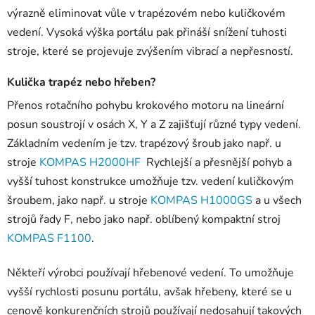
výrazně eliminovat vůle v trapézovém nebo kuličkovém
vedení. Vysoká výška portálu pak přináší snížení tuhosti
stroje, které se projevuje zvýšením vibrací a nepřesností.
Kulička trapéz nebo hřeben?
Přenos rotačního pohybu krokového motoru na lineární
posun soustrojí v osách X, Y a Z zajišťují různé typy vedení.
Základním vedením je tzv. trapézový šroub jako např. u
stroje
KOMPAS H2000HF
Rychlejší a přesnější pohyb a
vyšší tuhost konstrukce umožňuje tzv. vedení kuličkovým
šroubem, jako např. u stroje
KOMPAS H1000GS
a u všech
strojů řady F, nebo jako např. oblíbený kompaktní stroj
KOMPAS F1100
.
Někteří výrobci používají hřebenové vedení. To umožňuje
vyšší rychlosti posunu portálu, avšak hřebeny, které se u
cenově konkurenčních strojů používají nedosahují takových