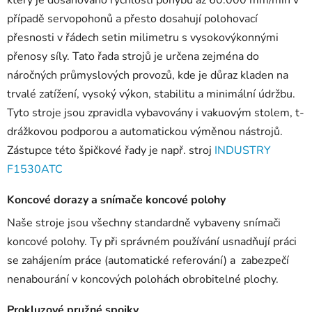
případě servopohonů a přesto dosahují polohovací
přesnosti v řádech setin milimetru s vysokovýkonnými
přenosy síly. Tato řada strojů je určena zejména do
náročných průmyslových provozů, kde je důraz kladen na
trvalé zatížení, vysoký výkon, stabilitu a minimální údržbu.
Tyto stroje jsou zpravidla vybavovány i vakuovým stolem, t-
drážkovou podporou a automatickou výměnou nástrojů.
Zástupce této špičkové řady je např. stroj
INDUSTRY
F1530ATC
Koncové dorazy a snímače koncové polohy
Naše stroje jsou všechny standardně vybaveny snímači
koncové polohy. Ty při správném používání usnadňují práci
se zahájením práce (automatické referování) a zabezpečí
nenabourání v koncových polohách obrobitelné plochy.
Prokluzové pružné spojky