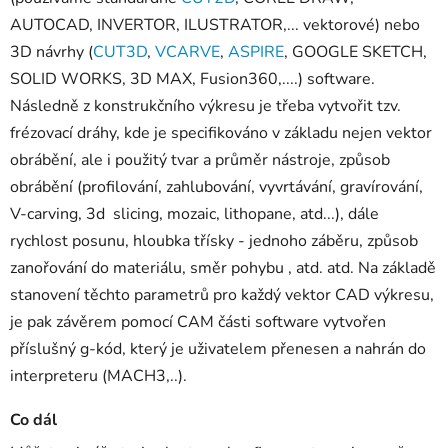
AUTOCAD, INVERTOR, ILUSTRATOR,... vektorové) nebo
3D návrhy (
CUT3D
,
VCARVE
,
ASPIRE
, GOOGLE SKETCH,
SOLID WORKS, 3D MAX, Fusion360,....) software.
Následně z konstrukčního výkresu je třeba vytvořit tzv.
frézovací dráhy, kde je specifikováno v základu nejen vektor
obrábění, ale i použitý tvar a průměr nástroje, způsob
obrábění (profilování, zahlubování, vyvrtávání, gravírování,
V-carving, 3d slicing, mozaic, lithopane, atd...), dále
rychlost posunu, hloubka třísky - jednoho záběru, způsob
zanořování do materiálu, směr pohybu , atd. atd. Na základě
stanovení těchto parametrů pro každý vektor CAD výkresu,
je pak závěrem pomocí CAM části software vytvořen
příslušný g-kód, který je uživatelem přenesen a nahrán do
interpreteru (MACH3,..).
Co dál