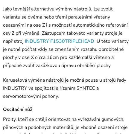
Jako levnější alternativu výměny nástrojů, lze zvolit
variantu se dvěma nebo třemi paralelními vřeteny
osazenými na ose Z i s možností automatického referování
osy Z při výměně. Zástupcem takovéto varianty stroje je
např stroj
INDUSTRY F1530TRIPLEHEAD
U této varianty
je nutné počítat vždy se zmenšením rozsahu obrobitelné
plochy v ose X o cca 16cm pro každé další vřeteno a
případně zvolit zakázkovou úpravu obráběcí plochy.
Karuselová výměna nástrojů je možná pouze u strojů řady
INDUSTRY ve spojitosti s řízením SYNTEC a
servomotorovými pohony.
Oscilační nůž
Pro ty, kteří se chtějí orientovat na vyřezávání gumových,
pěnových a podobných materiálů, je vhodné osazení stroje