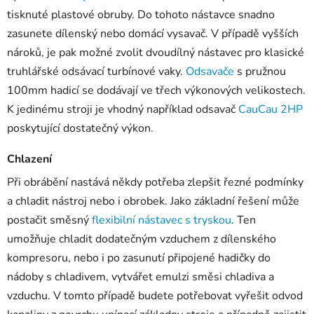
tisknuté plastové obruby. Do tohoto nástavce snadno
zasunete dílenský nebo domácí vysavač. V případě vyšších
nároků, je
pak
možné zvolit dvoudílný nástavec pro klasické
truhlářské odsávací turbínové vaky.
Odsavače
s pružnou
100mm hadicí se dodávají ve třech výkonových velikostech.
K jedinému stroji je vhodný například odsavač
CauCau 2HP
poskytující dostatečný výkon.
Chlazení
Při obrábění nastává někdy potřeba zlepšit řezné podmínky
a chladit nástroj nebo i obrobek. Jako základní řešení může
postačit směsný
flexibilní nástavec s tryskou
. Ten
umožňuje chladit dodatečným vzduchem z dílenského
kompresoru, nebo i po zasunutí připojené hadičky do
nádoby s chladivem, vytvářet emulzi směsi chladiva a
vzduchu. V tomto případě budete potřebovat vyřešit odvod