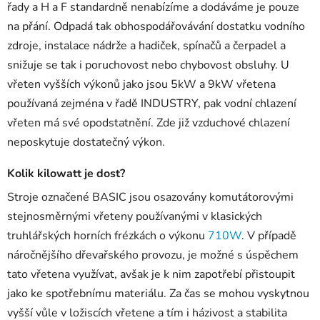
řady a H a F standardně nenabízíme a dodáváme je pouze
na přání. Odpadá tak obhospodářovávání dostatku vodního
zdroje, instalace nádrže a hadiček, spínačů a čerpadel a
snižuje se tak i poruchovost nebo chybovost obsluhy. U
vřeten vyšších výkonů jako jsou 5kW a 9kW vřetena
používaná zejména v řadě INDUSTRY, pak vodní chlazení
vřeten má své opodstatnění. Zde již vzduchové chlazení
neposkytuje dostatečný výkon.
Kolik kilowatt je dost?
Stroje označené BASIC jsou osazovány komutátorovými
stejnosměrnými vřeteny používanými v klasických
truhlářských horních frézkách o výkonu
710W
. V případě
náročnějšího dřevařského provozu, je možné s úspěchem
tato vřetena využívat, avšak je k nim zapotřebí přistoupit
jako ke spotřebnímu materiálu. Za čas se mohou vyskytnou
vyšší vůle v ložiscích vřetene a tím i házivost a stabilita