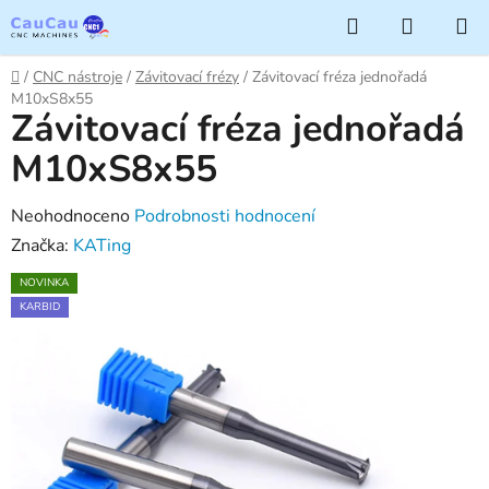
Přejít
Hledat
NÁKUP
na
KOŠÍK
obsah
Domů
/
CNC nástroje
/
Závitovací frézy
/
Závitovací fréza jednořadá
M10xS8x55
Závitovací fréza jednořadá
M10xS8x55
Průměrné
Neohodnoceno
Podrobnosti hodnocení
hodnocení
Značka:
KATing
produktu
NOVINKA
je
KARBID
0,0
z
5
hvězdiček.