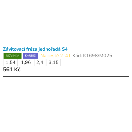
o
ů
d
u
k
t
ů
Závitovací fréza jednořadá S4
Na cestě 2-4T
Kód:
K1698/M025
NOVINKA
KARBID
1,54
1,96
2,4
3,15
561 Kč