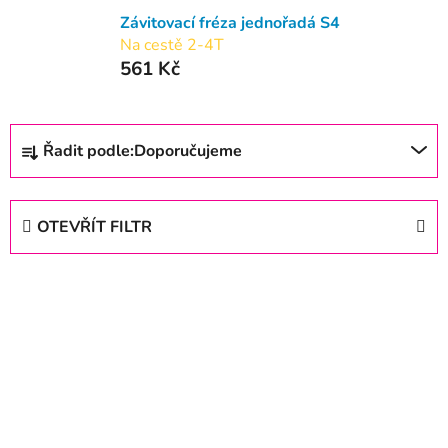
Závitovací fréza jednořadá S4
Na cestě 2-4T
561 Kč
Ř
Řadit podle:
Doporučujeme
a
z
e
OTEVŘÍT FILTR
n
í
V
p
ý
r
p
o
i
d
s
u
p
k
r
t