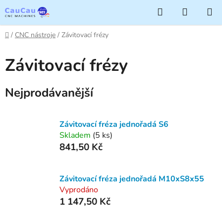
Přejít
Hledat
NÁKUP
na
KOŠÍK
obsah
Domů
/
CNC nástroje
/
Závitovací frézy
Závitovací frézy
Nejprodávanější
Závitovací fréza jednořadá S6
Skladem
(5 ks)
841,50 Kč
Závitovací fréza jednořadá M10xS8x55
Vyprodáno
1 147,50 Kč