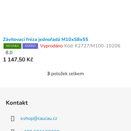
Závitovací fréza jednořadá M10xS8x55
Vyprodáno
Kód:
K2727/M100-10206
NOVINKA
KARBID
8,0
1 147,50 Kč
3
položek celkem
O
v
l
Z
á
á
d
Kontakt
p
a
a
c
eshop
@
caucau.cz
t
í
p
í