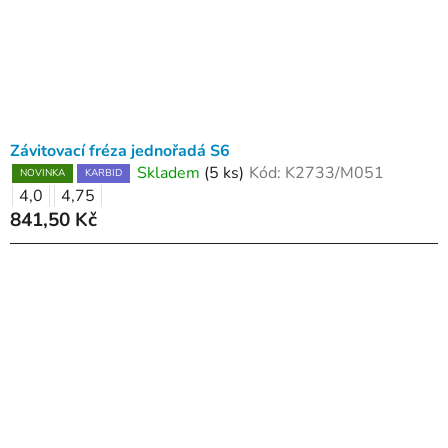
Závitovací fréza jednořadá S6
Skladem
(5 ks)
Kód:
K2733/M051
NOVINKA
KARBID
4,0
4,75
841,50 Kč