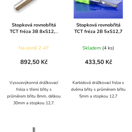
Stopková rovnobřitá
Stopková rovnobřitá
TCT fréza 3B 8xS12,7
TCT fréza 2B 5xS12,7
ARDEN
Na cestě 2-4T
Skladem
(4 ks)
892,50 Kč
433,50 Kč
Vysocevýkonná drážkovací
Karbidová drážkovací fréza s
fréza s třemi břity s
dvěma břity s průměrem břitu
průměrem břitu 8mm, délkou
5mm a stopkou 12,7
30mm a stopkou 12,7.