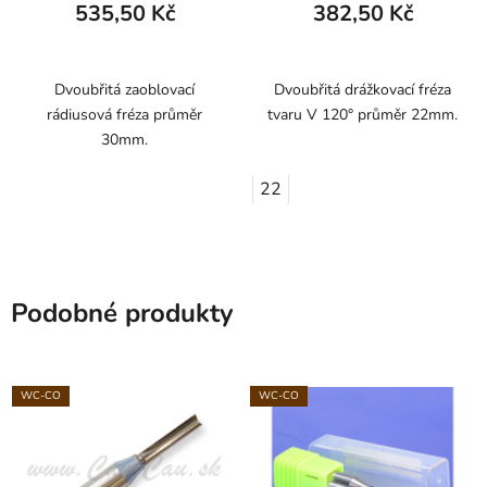
535,50 Kč
382,50 Kč
Dvoubřitá zaoblovací
Dvoubřitá drážkovací fréza
rádiusová fréza průměr
tvaru V 120° průměr 22mm.
30mm.
22
Podobné produkty
WC-CO
WC-CO