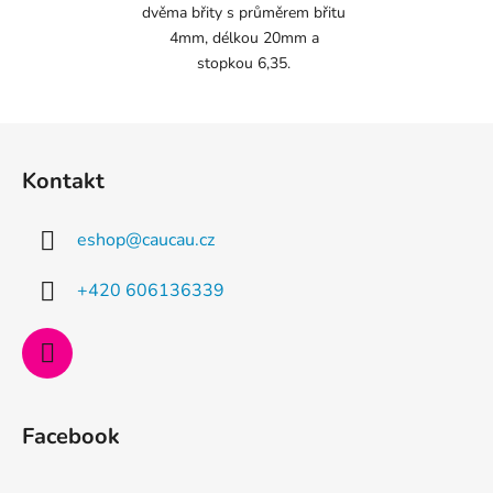
dvěma břity s průměrem břitu
4mm, délkou 20mm a
stopkou 6,35.
Z
á
Kontakt
p
a
eshop
@
caucau.cz
t
í
+420 606136339
Facebook