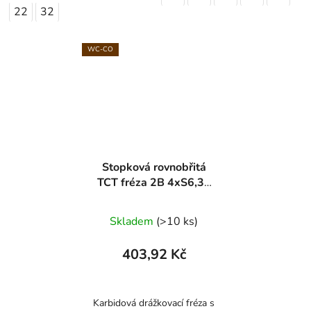
22
32
WC-CO
Stopková rovnobřitá
TCT fréza 2B 4xS6,35
ARDEN
Skladem
(>10 ks)
403,92 Kč
Karbidová drážkovací fréza s