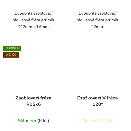
Dvoubřitá zaoblovací
Dvoubřitá zaoblovací
rádiusová fréza průměr
rádiusová fréza průměr
D12mm. (R 6mm)
22mm.
NOVINKA
WC-CO
Zaoblovací fréza
Drážkovací V fréza
R15x6
120°
Skladem
(6 ks)
Na cestě 2-4T