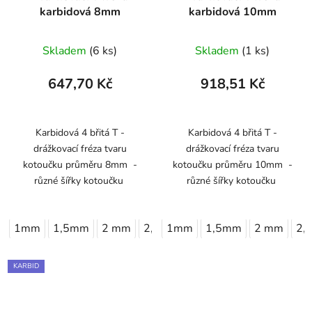
karbidová 8mm
karbidová 10mm
Skladem
(6 ks)
Skladem
(1 ks)
647,70 Kč
918,51 Kč
Karbidová 4 břitá T -
Karbidová 4 břitá T -
drážkovací fréza tvaru
drážkovací fréza tvaru
kotoučku průměru 8mm -
kotoučku průměru 10mm -
různé šířky kotoučku
různé šířky kotoučku
1mm
1,5mm
2 mm
2,5mm
1mm
3 mm
1,5mm
2 mm
2,
KARBID