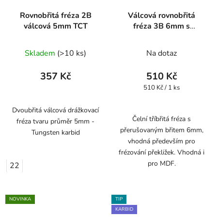
Rovnobřitá fréza 2B
Válcová rovnobřitá
válcová 5mm TCT
fréza 3B 6mm s
přerušovaným břitem
Skladem
(>10 ks)
Na dotaz
357 Kč
510 Kč
Měrná
510 Kč / 1 ks
cena:
Dvoubřitá válcová drážkovací
Čelní tříbřitá fréza s
fréza tvaru průměr 5mm -
přerušovaným břitem 6mm,
Tungsten karbid
vhodná především pro
frézování překližek. Vhodná i
pro MDF.
22
NOVINKA
TIP
KARBID