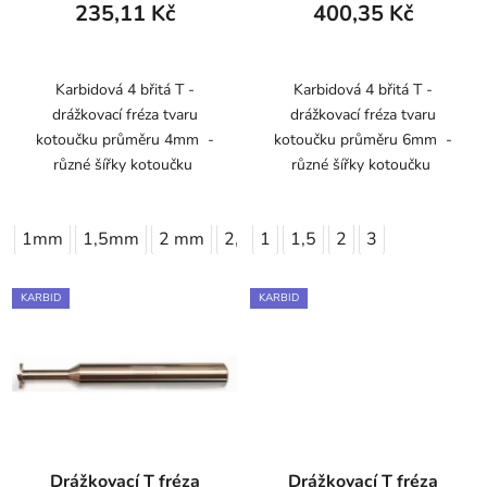
235,11 Kč
400,35 Kč
Karbidová 4 břitá T -
Karbidová 4 břitá T -
drážkovací fréza tvaru
drážkovací fréza tvaru
kotoučku průměru 4mm -
kotoučku průměru 6mm -
různé šířky kotoučku
různé šířky kotoučku
1mm
1,5mm
2 mm
2,5mm
1
1,5
3 mm
2
3
KARBID
KARBID
Drážkovací T fréza
Drážkovací T fréza