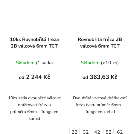
10ks Rovnobřitá fréza
Rovnobřitá fréza 2B
2B válcová 6mm TCT
válcová 6mm TCT
Skladem
(1 sada)
Skladem
(>10 ks)
2 244 Kč
363,63 Kč
od
od
10ks sada dvoubřité válcové
Dvoubřitá válcová drážkovací
drážkovací frézy o
fréza tvaru průměr 6mm -
průměru 6mm - Tungsten
Tungsten karbid
karbid
22
32
42
52
62