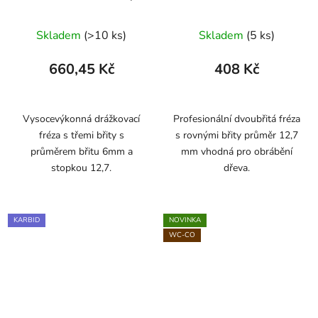
ARDEN
Skladem
(>10 ks)
Skladem
(5 ks)
660,45 Kč
408 Kč
Vysocevýkonná drážkovací
Profesionální dvoubřitá fréza
fréza s třemi břity s
s rovnými břity průměr 12,7
průměrem břitu 6mm a
mm vhodná pro obrábění
stopkou 12,7.
dřeva.
KARBID
NOVINKA
WC-CO