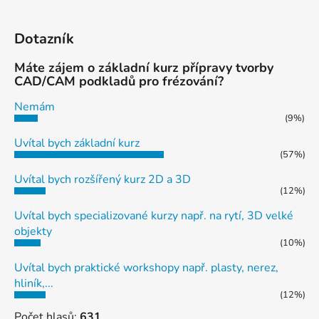
Dotazník
Máte zájem o základní kurz přípravy tvorby
CAD/CAM podkladů pro frézování?
Nemám
(9%)
Uvítal bych základní kurz
(57%)
Uvítal bych rozšířený kurz 2D a 3D
(12%)
Uvítal bych specializované kurzy např. na rytí, 3D velké
objekty
(10%)
Uvítal bych praktické workshopy např. plasty, nerez,
hliník,...
(12%)
Počet hlasů:
631