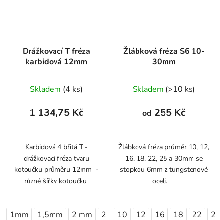
Drážkovací T fréza
Žlábková fréza S6 10-
karbidová 12mm
30mm
Skladem
(4 ks)
Skladem
(>10 ks)
1 134,75 Kč
255 Kč
od
Karbidová 4 břitá T -
Žlábková fréza průměr 10, 12,
drážkovací fréza tvaru
16, 18, 22, 25 a 30mm se
kotoučku průměru 12mm -
stopkou 6mm z tungstenové
různé šířky kotoučku
oceli.
1mm
1,5mm
2 mm
2,5mm
10
3 mm
12
16
18
22
2