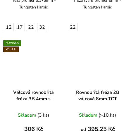
fréza průměr 3,175mm -
fréza tvaru průměr 5mm -
Tungsten karbid
Tungsten karbid
12
17
22
32
22
NOVINKA
WC-CO
Válcová rovnobřitá
Rovnobřitá fréza 2B
fréza 3B 4mm s
válcová 8mm TCT
přerušovaným břitem
Skladem
(3 ks)
Skladem
(>10 ks)
306 Kč
395,25 Kč
od