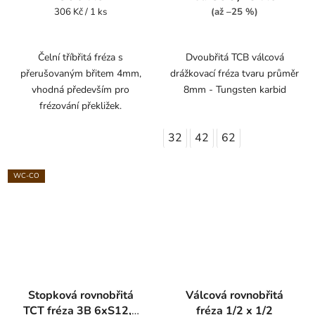
Měrná
306 Kč / 1 ks
(až –25 %)
cena:
Čelní tříbřitá fréza s
Dvoubřitá TCB válcová
přerušovaným břitem 4mm,
drážkovací fréza tvaru průměr
vhodná především pro
8mm - Tungsten karbid
frézování překližek.
32
42
62
WC-CO
Stopková rovnobřitá
Válcová rovnobřitá
TCT fréza 3B 6xS12,7
fréza 1/2 x 1/2