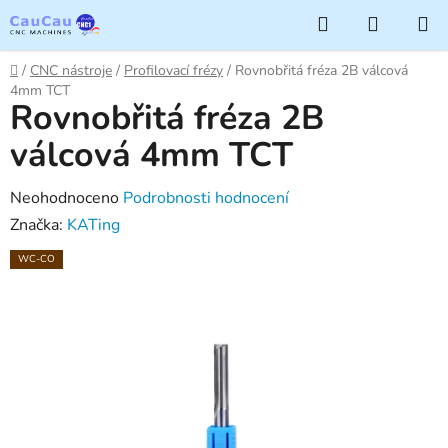
Přejít
Hledat
NÁKUP
na
KOŠÍK
obsah
Domů
/
CNC nástroje
/
Profilovací frézy
/
Rovnobřitá fréza 2B válcová
4mm TCT
Rovnobřitá fréza 2B
válcová 4mm TCT
Průměrné
Neohodnoceno
Podrobnosti hodnocení
hodnocení
Značka:
KATing
produktu
WC-CO
je
0,0
z
5
hvězdiček.