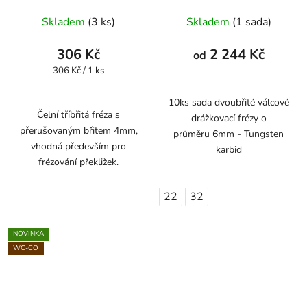
Skladem
(3 ks)
Skladem
(1 sada)
306 Kč
2 244 Kč
od
Měrná
306 Kč / 1 ks
cena:
10ks sada dvoubřité válcové
Čelní tříbřitá fréza s
drážkovací frézy o
přerušovaným břitem 4mm,
průměru 6mm - Tungsten
vhodná především pro
karbid
frézování překližek.
22
32
NOVINKA
WC-CO