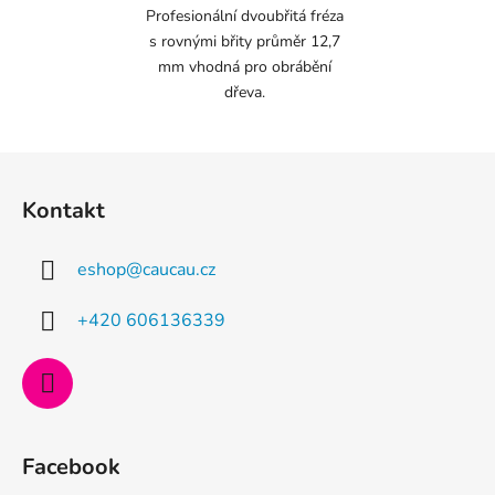
Profesionální dvoubřitá fréza
s rovnými břity průměr 12,7
mm vhodná pro obrábění
dřeva.
Z
á
Kontakt
p
a
eshop
@
caucau.cz
t
í
+420 606136339
Facebook