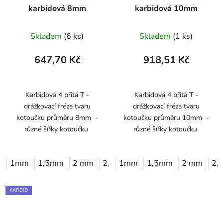
karbidová 8mm
karbidová 10mm
Skladem
(6 ks)
Skladem
(1 ks)
647,70 Kč
918,51 Kč
Karbidová 4 břitá T -
Karbidová 4 břitá T -
drážkovací fréza tvaru
drážkovací fréza tvaru
kotoučku průměru 8mm -
kotoučku průměru 10mm -
různé šířky kotoučku
různé šířky kotoučku
1mm
1,5mm
2 mm
2,5mm
1mm
3 mm
1,5mm
2 mm
2,
KARBID