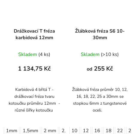
Drážkovací T fréza
Žlábková fréza S6 10-
karbidová 12mm
30mm
Skladem
(4 ks)
Skladem
(>10 ks)
1 134,75 Kč
255 Kč
od
Karbidová 4 břitá T -
Žlábková fréza průměr 10, 12,
drážkovací fréza tvaru
16, 18, 22, 25 a 30mm se
kotoučku průměru 12mm -
stopkou 6mm z tungstenové
různé šířky kotoučku
oceli.
1mm
1,5mm
2 mm
2,5mm
10
3 mm
12
16
18
22
2