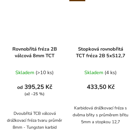
Rovnobřitá fréza 2B
Stopková rovnobřitá
válcová 8mm TCT
TCT fréza 2B 5xS12,7
Skladem
(>10 ks)
Skladem
(4 ks)
395,25 Kč
433,50 Kč
od
(až –25 %)
Karbidová drážkovací fréza s
Dvoubřitá TCB válcová
dvěma břity s průměrem břitu
drážkovací fréza tvaru průměr
5mm a stopkou 12,7
8mm - Tungsten karbid