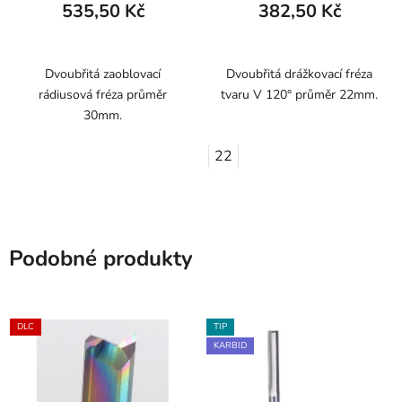
535,50 Kč
382,50 Kč
Dvoubřitá zaoblovací
Dvoubřitá drážkovací fréza
rádiusová fréza průměr
tvaru V 120° průměr 22mm.
30mm.
22
Podobné produkty
DLC
TIP
KARBID