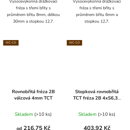
Vysocevýkonná drážkovací
Vysocevýkonná drážkovací
fréza s třemi břity s
fréza s třemi břity s
průměrem břitu 8mm, délkou
průměrem břitu 6mm a
30mm a stopkou 12,7.
stopkou 12,7.
WC-CO
WC-CO
Rovnobřitá fréza 2B
Stopková rovnobřitá
válcová 4mm TCT
TCT fréza 2B 4xS6,35
ARDEN
Skladem
(>10 ks)
Skladem
(>10 ks)
216,75 Kč
403,92 Kč
od