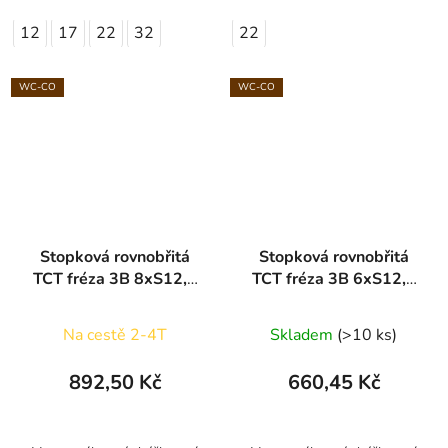
12
17
22
32
22
WC-CO
WC-CO
Stopková rovnobřitá
Stopková rovnobřitá
TCT fréza 3B 8xS12,7
TCT fréza 3B 6xS12,7
ARDEN
ARDEN
Na cestě 2-4T
Skladem
(>10 ks)
892,50 Kč
660,45 Kč