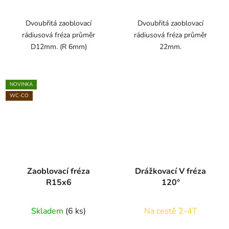
Dvoubřitá zaoblovací
Dvoubřitá zaoblovací
rádiusová fréza průměr
rádiusová fréza průměr
D12mm. (R 6mm)
22mm.
NOVINKA
WC-CO
Zaoblovací fréza
Drážkovací V fréza
R15x6
120°
Skladem
(6 ks)
Na cestě 2-4T