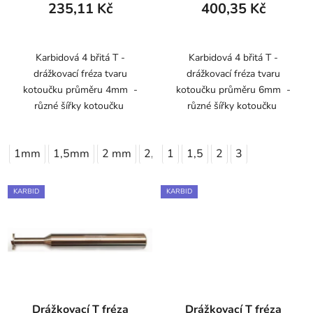
235,11 Kč
400,35 Kč
Karbidová 4 břitá T -
Karbidová 4 břitá T -
drážkovací fréza tvaru
drážkovací fréza tvaru
kotoučku průměru 4mm -
kotoučku průměru 6mm -
různé šířky kotoučku
různé šířky kotoučku
1mm
1,5mm
2 mm
2,5mm
1
1,5
3 mm
2
3
KARBID
KARBID
Drážkovací T fréza
Drážkovací T fréza