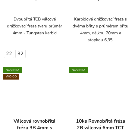
Dvoubřitá TCB válcová
Karbidová drážkovací fréza s
drážkovací fréza tvaru průměr
dvěma břity s průměrem břitu
4mm - Tungsten karbid
4mm, délkou 20mm a
stopkou 6,35.
22
32
NOVINKA
NOVINKA
WC-CO
Válcová rovnobřitá
10ks Rovnobřitá fréza
fréza 3B 4mm s
2B válcová 6mm TCT
přerušovaným břitem