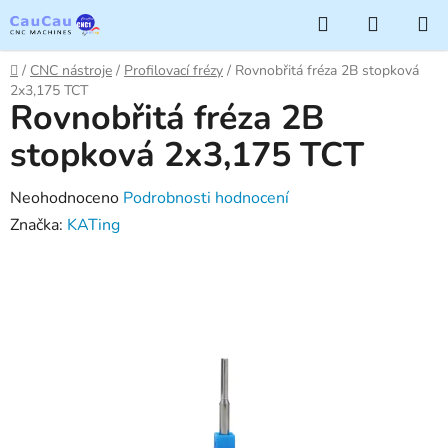
Přejít
Hledat
NÁKUP
na
KOŠÍK
obsah
Domů
/
CNC nástroje
/
Profilovací frézy
/
Rovnobřitá fréza 2B stopková
2x3,175 TCT
Rovnobřitá fréza 2B
stopková 2x3,175 TCT
Průměrné
Neohodnoceno
Podrobnosti hodnocení
hodnocení
Značka:
KATing
produktu
je
0,0
z
5
hvězdiček.