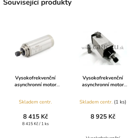
Související produkty
Vysokofrekvenční
Vysokofrekvenční
asynchronní motor
asynchronní motor
3,2kW vodou chlazené
3,0kW
Skladem centr.
Skladem centr.
(1 ks)
8 415 Kč
8 925 Kč
Měrná
8 415 Kč / 1 ks
cena: