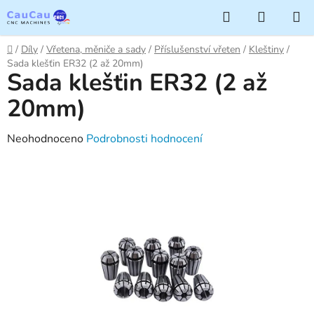
Přejít
Hledat
NÁKUP
na
KOŠÍK
obsah
Domů
/
Díly
/
Vřetena, měniče a sady
/
Příslušenství vřeten
/
Kleštiny
/
Sada klešťin ER32 (2 až 20mm)
Sada klešťin ER32 (2 až
20mm)
Průměrné
Neohodnoceno
Podrobnosti hodnocení
hodnocení
produktu
je
0,0
z
5
hvězdiček.