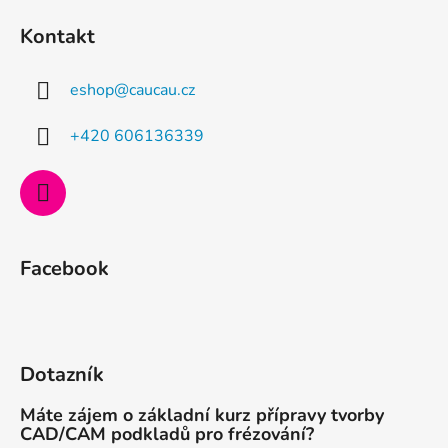
á
Kontakt
p
a
eshop
@
caucau.cz
t
í
+420 606136339
Facebook
Dotazník
Máte zájem o základní kurz přípravy tvorby
CAD/CAM podkladů pro frézování?