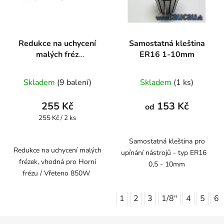
Redukce na uchycení
Samostatná kleština
malých fréz
ER16 1-10mm
6/3,175mm
Skladem
(9 balení)
Skladem
(1 ks)
255 Kč
153 Kč
od
Měrná
255 Kč / 2 ks
cena:
Samostatná kleština pro
Redukce na uchycení malých
upínání nástrojů - typ ER16
frézek, vhodná pro Horní
0,5 - 10mm
frézu / Vřeteno 850W
1
2
3
1/8"
4
5
6
Z