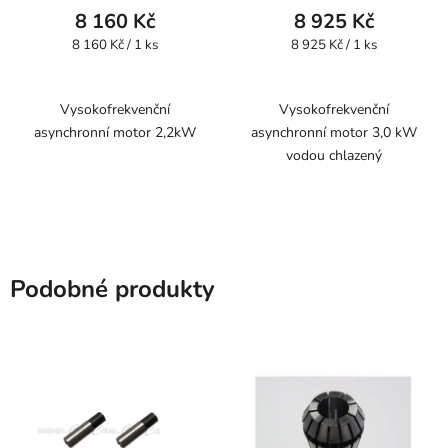
8 160 Kč
8 925 Kč
Měrná
Měrná
8 160 Kč / 1 ks
8 925 Kč / 1 ks
cena:
cena:
Vysokofrekvenční
Vysokofrekvenční
asynchronní motor 2,2kW
asynchronní motor 3,0 kW
vodou chlazený
Podobné produkty