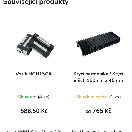
Související produkty
Vozík HGH15CA
Krycí harmonika / Krycí
měch 160mm x 45mm
Skladem
(4 ks)
Skladem centr.
(1 ks)
586,50 Kč
765 Kč
od
Vozík HGH15CA - 15mm šíře
Krycí harmonika pro ochranu