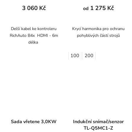
produktu
3 060 Kč
1 275 Kč
od
je
5,0
z
Delší kabel ke kontroleru
Krycí harmonika pro ochranu
RichAuto B4x HDMI - 6m
pohyblivých částí strojů
5
délka
hvězdiček.
100
200
Sada vřetene 3,0KW
Indukční snímač/senzor
TL-Q5MC1-Z