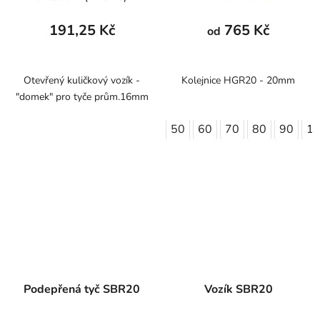
191,25 Kč
765 Kč
od
Otevřený kuličkový vozík -
Kolejnice HGR20 - 20mm
"domek" pro tyče prům.16mm
50
60
70
80
90
1
Podepřená tyč SBR20
Vozík SBR20