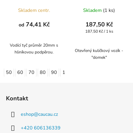
Skladem centr.
Skladem
(1 ks)
74,41 Kč
187,50 Kč
od
Měrná
187,50 Kč / 1 ks
cena:
Vodící tyč průměr 20mm s
Otevřený kuličkový vozík -
hliníkovou podpěrou.
"domek"
50
60
70
80
90
100
110
120
130
140
Z
á
Kontakt
p
a
eshop
@
caucau.cz
t
í
+420 606136339