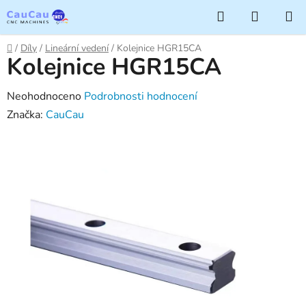
Přejít
Hledat
NÁKUP
na
KOŠÍK
obsah
Domů
/
Díly
/
Lineární vedení
/
Kolejnice HGR15CA
Kolejnice HGR15CA
Průměrné
Neohodnoceno
Podrobnosti hodnocení
hodnocení
Značka:
CauCau
produktu
je
0,0
z
5
hvězdiček.