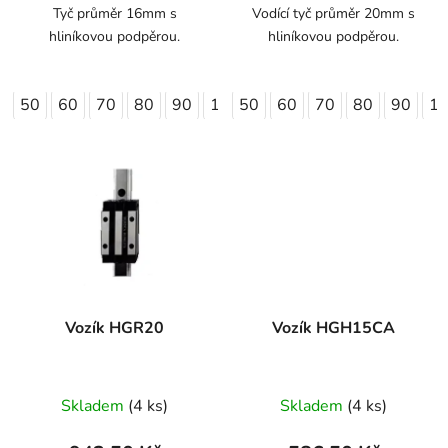
z
Tyč průměr 16mm s
Vodící tyč průměr 20mm s
hliníkovou podpěrou.
hliníkovou podpěrou.
5
hvězdiček.
50
60
70
80
90
100
50
110
60
120
70
80
130
90
140
1
Vozík HGR20
Vozík HGH15CA
Skladem
(4 ks)
Skladem
(4 ks)