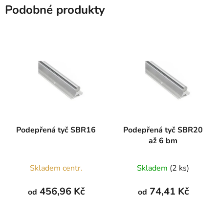
Podobné produkty
Podepřená tyč SBR16
Podepřená tyč SBR20
až 6 bm
Průměrné
Skladem centr.
Skladem
(2 ks)
hodnocení
produktu
456,96 Kč
74,41 Kč
od
od
je
4,0