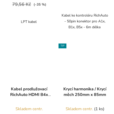
79,56 Kč
(–35 %)
Kabel ke kontroléru RichAuto
- 50pin konektor pro A1x,
LPT kabel
B1x, B5x - 6m délka
TIP
Kabel prodlužovací
Krycí harmonika / Krycí
RichAuto HDMI B4x
měch 250mm x 85mm
6m
Průměrné
Skladem centr.
Skladem centr.
(1 ks)
hodnocení