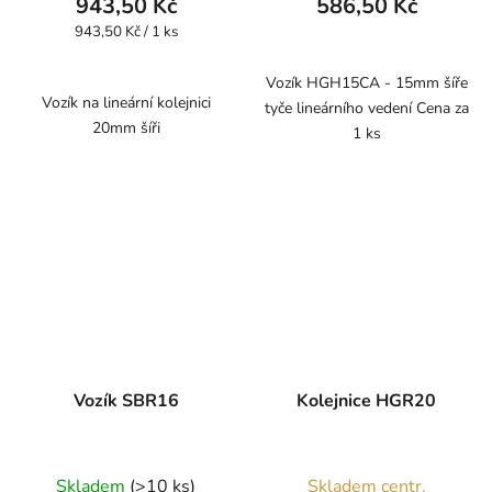
943,50 Kč
586,50 Kč
Měrná
943,50 Kč / 1 ks
cena:
Vozík HGH15CA - 15mm šíře
Vozík na lineární kolejnici
tyče lineárního vedení Cena za
20mm šíři
1 ks
Vozík SBR16
Kolejnice HGR20
Skladem
(>10 ks)
Skladem centr.