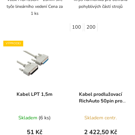
tyče lineárního vedení Cena za
pohyblivých částí strojů
1 ks
100
200
VÝPRODEJ
Kabel LPT 1,5m
Kabel prodlužovací
RichAuto 50pin pro
A1x, B1x, B5x
Skladem
(6 ks)
Skladem centr.
51 Kč
2 422,50 Kč