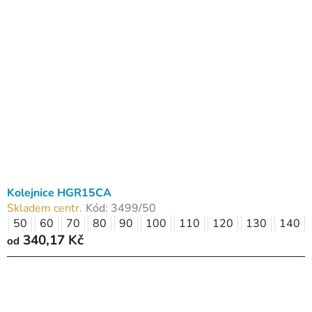
p
o
i
d
s
u
p
k
r
t
o
ů
d
u
k
t
ů
Kolejnice HGR15CA
Skladem centr.
Kód:
3499/50
50
60
70
80
90
100
110
120
130
140
340,17 Kč
od