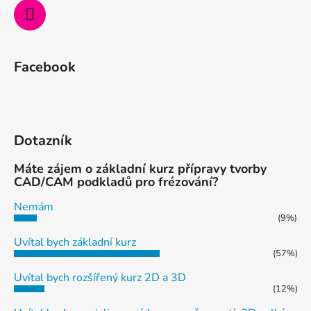
k
y
v
ý
Facebook
p
i
s
u
Dotazník
Máte zájem o základní kurz přípravy tvorby
CAD/CAM podkladů pro frézování?
Nemám
(9%)
Uvítal bych základní kurz
(57%)
Uvítal bych rozšířený kurz 2D a 3D
(12%)