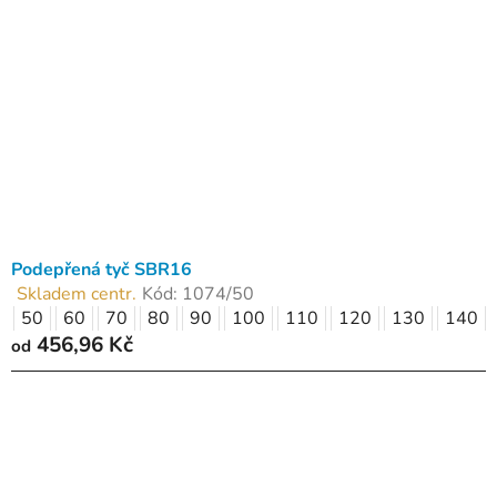
Podepřená tyč SBR16
Skladem centr.
Kód:
1074/50
Průměrné
50
60
70
80
90
100
110
120
130
140
hodnocení
456,96 Kč
produktu
od
je
4,0
z
5
hvězdiček.