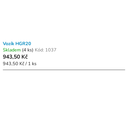
Vozík HGR20
Skladem
(4 ks)
Kód:
1037
943,50 Kč
Měrná
943,50 Kč / 1 ks
cena: