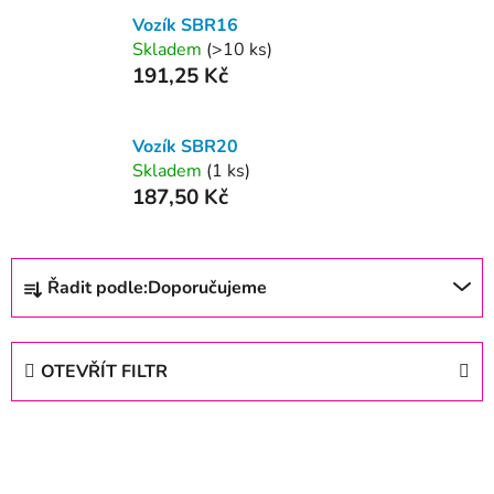
Vozík SBR16
Skladem
(>10 ks)
191,25 Kč
Vozík SBR20
Skladem
(1 ks)
187,50 Kč
Ř
Řadit podle:
Doporučujeme
a
z
e
OTEVŘÍT FILTR
n
í
V
p
ý
r