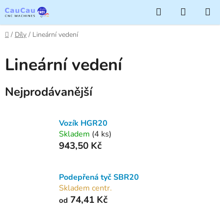
Přejít
Hledat
NÁKUP
na
KOŠÍK
obsah
Domů
/
Díly
/
Lineární vedení
Lineární vedení
Nejprodávanější
Vozík HGR20
Skladem
(4 ks)
943,50 Kč
Podepřená tyč SBR20
Skladem centr.
74,41 Kč
od