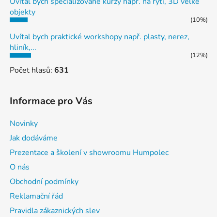
Uvítal bych specializované kurzy např. na rytí, 3D velké
objekty
(10%)
Uvítal bych praktické workshopy např. plasty, nerez,
hliník,...
(12%)
Počet hlasů:
631
Informace pro Vás
Novinky
Jak dodáváme
Prezentace a školení v showroomu Humpolec
O nás
Obchodní podmínky
Reklamační řád
Pravidla zákaznických slev