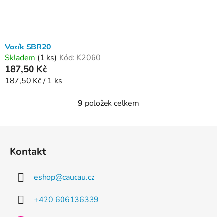
Vozík SBR20
Skladem
(1 ks)
Kód:
K2060
187,50 Kč
Měrná
187,50 Kč / 1 ks
cena:
9
položek celkem
O
v
l
Z
á
á
d
Kontakt
p
a
a
c
eshop
@
caucau.cz
t
í
p
í
+420 606136339
r
v