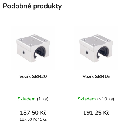
Podobné produkty
Vozík SBR20
Vozík SBR16
Skladem
(1 ks)
Skladem
(>10 ks)
187,50 Kč
191,25 Kč
Měrná
187,50 Kč / 1 ks
cena: