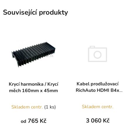
Související produkty
Kabel prodlužovací
Krycí harmonika / Krycí
RichAuto HDMI B4x
měch 160mm x 45mm
6m
Průměrné
Skladem centr.
Skladem centr.
(1 ks)
hodnocení
produktu
3 060 Kč
765 Kč
od
je