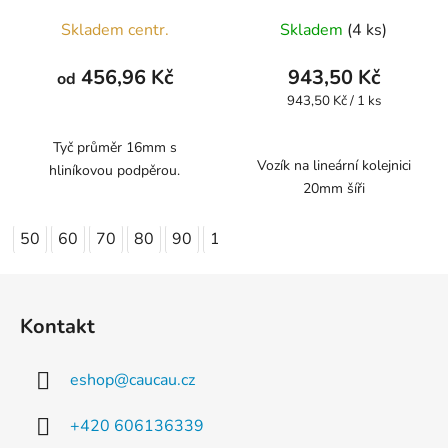
Průměrné
Skladem centr.
Skladem
(4 ks)
hodnocení
produktu
456,96 Kč
943,50 Kč
od
je
Měrná
943,50 Kč / 1 ks
cena:
4,0
z
Tyč průměr 16mm s
Vozík na lineární kolejnici
hliníkovou podpěrou.
5
20mm šíři
hvězdiček.
50
60
70
80
90
100
110
120
130
140
Z
á
Kontakt
p
a
eshop
@
caucau.cz
t
í
+420 606136339