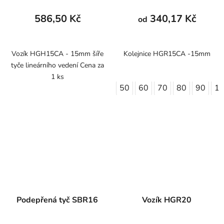
586,50 Kč
340,17 Kč
od
Vozík HGH15CA - 15mm šíře
Kolejnice HGR15CA -15mm
tyče lineárního vedení Cena za
1 ks
50
60
70
80
90
1
Podepřená tyč SBR16
Vozík HGR20