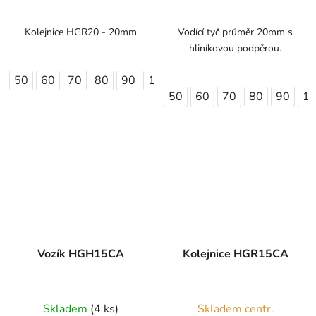
Kolejnice HGR20 - 20mm
Vodící tyč průměr 20mm s
hliníkovou podpěrou.
50
60
70
80
90
100
110
120
130
140
50
60
70
80
90
1
Vozík HGH15CA
Kolejnice HGR15CA
Skladem
(4 ks)
Skladem centr.