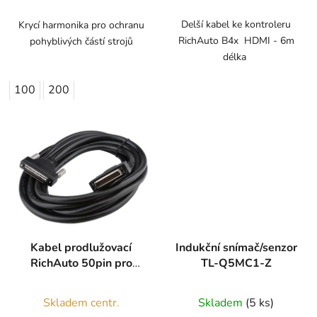
5,0
z
Delší kabel ke kontroleru
Krycí harmonika pro ochranu
RichAuto B4x HDMI - 6m
pohyblivých částí strojů
5
délka
hvězdiček.
100
200
Kabel prodlužovací
Indukční snímač/senzor
RichAuto 50pin pro
TL-Q5MC1-Z
A1x, B1x, B5x
Skladem centr.
Skladem
(5 ks)