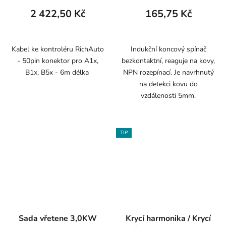
2 422,50 Kč
165,75 Kč
Kabel ke kontroléru RichAuto
Indukční koncový spínač
- 50pin konektor pro A1x,
bezkontaktní, reaguje na kovy,
B1x, B5x - 6m délka
NPN rozepínací. Je navrhnutý
na detekci kovu do
vzdálenosti 5mm.
TIP
Sada vřetene 3,0KW
Krycí harmonika / Krycí