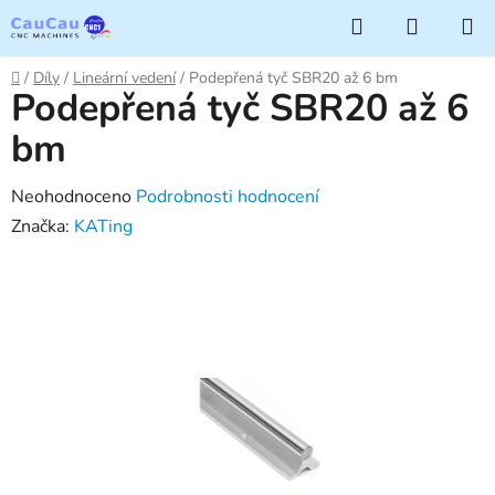
Přejít
Hledat
NÁKUP
na
KOŠÍK
obsah
Domů
/
Díly
/
Lineární vedení
/
Podepřená tyč SBR20 až 6 bm
Podepřená tyč SBR20 až 6
bm
Průměrné
Neohodnoceno
Podrobnosti hodnocení
hodnocení
Značka:
KATing
produktu
je
0,0
z
5
hvězdiček.