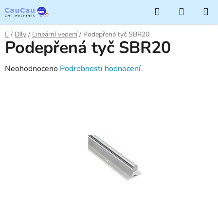
Přejít
Hledat
NÁKUP
na
KOŠÍK
obsah
Domů
/
Díly
/
Lineární vedení
/
Podepřená tyč SBR20
Podepřená tyč SBR20
Průměrné
Neohodnoceno
Podrobnosti hodnocení
hodnocení
produktu
je
0,0
z
5
hvězdiček.