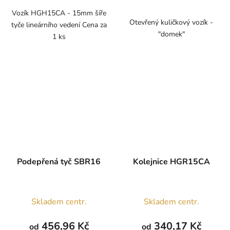
Vozík HGH15CA - 15mm šíře
Otevřený kuličkový vozík -
tyče lineárního vedení Cena za
"domek"
1 ks
Podepřená tyč SBR16
Kolejnice HGR15CA
Průměrné
Skladem centr.
Skladem centr.
hodnocení
produktu
456,96 Kč
340,17 Kč
od
od