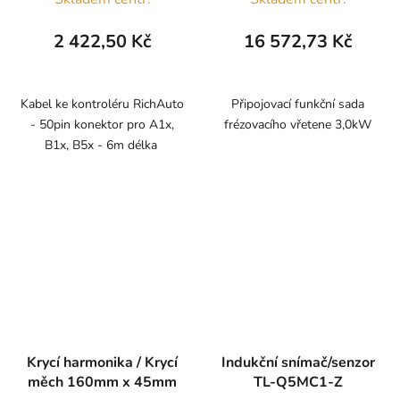
2 422,50 Kč
16 572,73 Kč
Kabel ke kontroléru RichAuto
Připojovací funkční sada
- 50pin konektor pro A1x,
frézovacího vřetene 3,0kW
B1x, B5x - 6m délka
Krycí harmonika / Krycí
Indukční snímač/senzor
měch 160mm x 45mm
TL-Q5MC1-Z