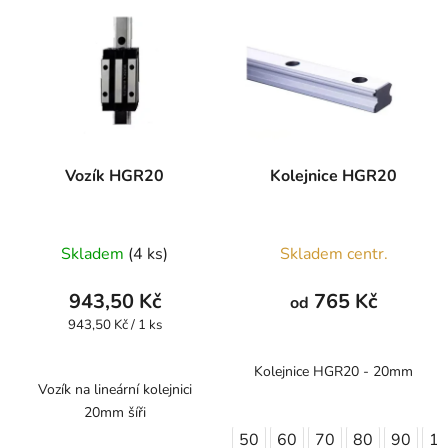
Vozík HGR20
Kolejnice HGR20
Skladem
(4 ks)
Skladem centr.
943,50 Kč
765 Kč
od
Měrná
943,50 Kč / 1 ks
cena:
Kolejnice HGR20 - 20mm
Vozík na lineární kolejnici
20mm šíři
50
60
70
80
90
1