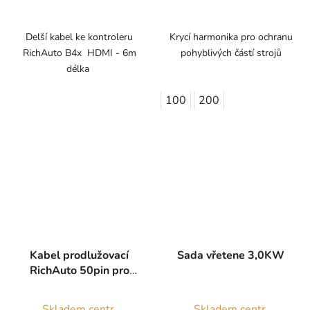
5,0
z
Delší kabel ke kontroleru
Krycí harmonika pro ochranu
RichAuto B4x HDMI - 6m
pohyblivých částí strojů
5
délka
hvězdiček.
100
200
Kabel prodlužovací
Sada vřetene 3,0KW
RichAuto 50pin pro
A1x, B1x, B5x
Skladem centr.
Skladem centr.