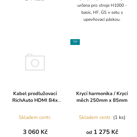
určena pro stroje H1000 -
basic, HF, GS v setu s
upevňovací páskou.
TIP
Kabel prodlužovací
Krycí harmonika / Krycí
RichAuto HDMI B4x
měch 250mm x 85mm
6m
Průměrné
Skladem centr.
Skladem centr.
(1 ks)
hodnocení
produktu
3 060 Kč
1 275 Kč
od
je