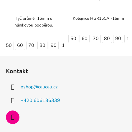
je
4,0
z
Tyč průměr 16mm s
Kolejnice HGR15CA -15mm
hliníkovou podpěrou.
5
hvězdiček.
50
60
70
80
90
1
50
60
70
80
90
100
110
120
130
140
Z
á
Kontakt
p
a
eshop
@
caucau.cz
t
í
+420 606136339