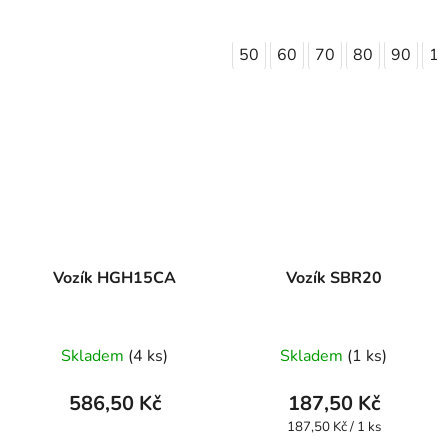
50
60
70
80
90
1
Vozík HGH15CA
Vozík SBR20
Skladem
(4 ks)
Skladem
(1 ks)
586,50 Kč
187,50 Kč
Měrná
187,50 Kč / 1 ks
cena: