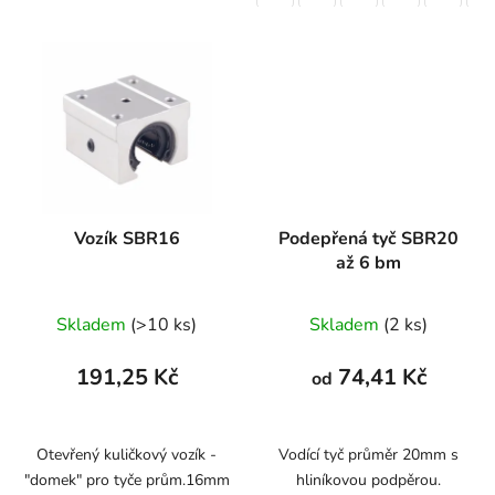
Vozík SBR16
Podepřená tyč SBR20
až 6 bm
Skladem
(>10 ks)
Skladem
(2 ks)
191,25 Kč
74,41 Kč
od
Otevřený kuličkový vozík -
Vodící tyč průměr 20mm s
"domek" pro tyče prům.16mm
hliníkovou podpěrou.