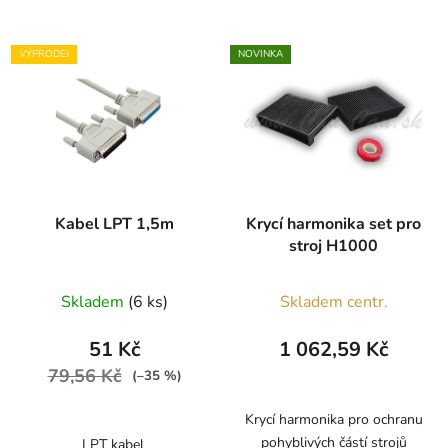
VÝPRODEJ
NOVINKA
Kabel LPT 1,5m
Krycí harmonika set pro
stroj H1000
Skladem
(6 ks)
Skladem centr.
51 Kč
1 062,59 Kč
79,56 Kč
(–35 %)
Krycí harmonika pro ochranu
pohyblivých částí strojů
LPT kabel