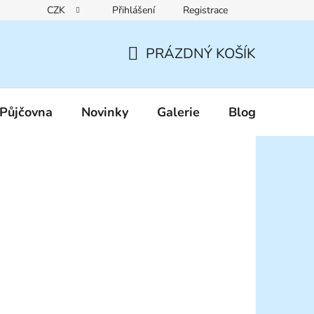
CZK
Přihlášení
Registrace
Reklamační řád
Pravidla zákaznických slev
Podmínky ochr
PRÁZDNÝ KOŠÍK
NÁKUPNÍ
KOŠÍK
Půjčovna
Novinky
Galerie
Blog