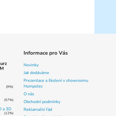
Informace pro Vás
kurz
Novinky
AM
Jak dodáváme
Prezentace a školení v showroomu
Humpolec
(9%)
O nás
(57%)
Obchodní podmínky
2D a 3D
Reklamační řád
(12%)