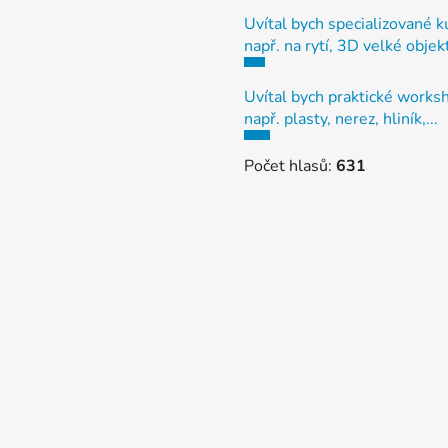
Uvítal bych specializované k
např. na rytí, 3D velké objek
Uvítal bych praktické works
např. plasty, nerez, hliník,...
Počet hlasů:
631