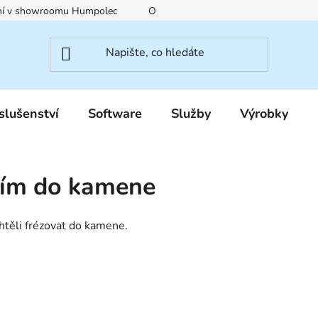
ení v showroomu Humpolec
O nás
Obchodní podmínky
slušenství
Software
Služby
Výrobky
ním do kamene
chtěli frézovat do kamene.