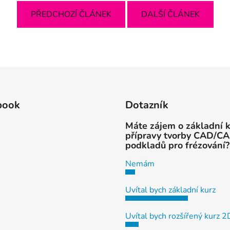
PŘEDCHOZÍ ČLÁNEK
DALŠÍ ČLÁNEK
book
Dotazník
Máte zájem o základní 
přípravy tvorby CAD/C
podkladů pro frézování?
Nemám
Uvítal bych základní kurz
Uvítal bych rozšířený kurz 