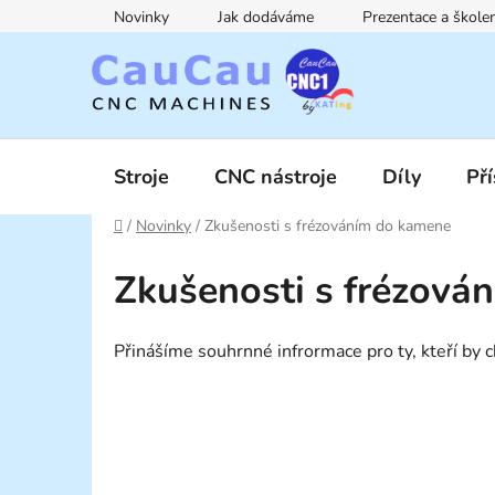
Přejít
Novinky
Jak dodáváme
Prezentace a škol
na
obsah
Stroje
CNC nástroje
Díly
Pří
Domů
/
Novinky
/
Zkušenosti s frézováním do kamene
Zkušenosti s frézová
Přinášíme souhrnné infrormace pro ty, kteří by 