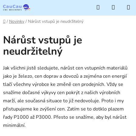
Přejít
Hledat
NÁKUP
na
KOŠÍK
obsah
Domů
/
Novinky
/
Nárůst vstupů je neudržitelný
Nárůst vstupů je
neudržitelný
Jak všichni jistě sledujete, nárůst cen vstupních materiálů
jako je železo, cen doprav a dovozů a zejména cen energií
tlačí všechny výrobce ke změně cen prodejních. Vždy se
snažíme dočasné výkyvy cen pokrýt z našich výrobních
marží, ale současná situace to již nedovoluje. Proto i my
přistupujeme ke zvýšení cen. Zatím se to dotklo plazem
řady P1000 až P3000. Přesto se snažíme, aby byl nárůst
minimální.