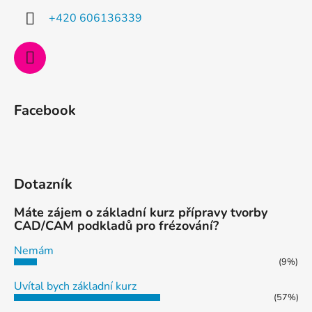
í
+420 606136339
Facebook
Dotazník
Máte zájem o základní kurz přípravy tvorby
CAD/CAM podkladů pro frézování?
Nemám
(9%)
Uvítal bych základní kurz
(57%)