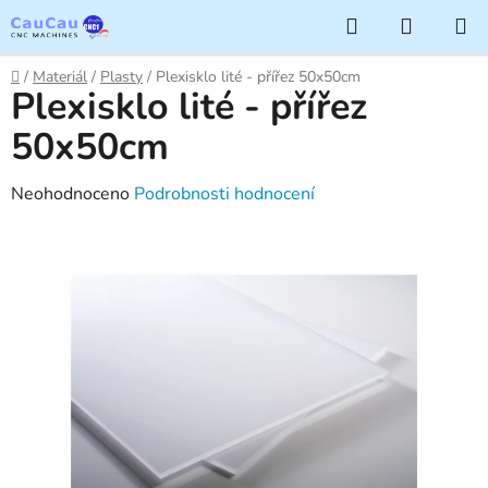
Přejít
Hledat
NÁKUP
na
KOŠÍK
obsah
Domů
/
Materiál
/
Plasty
/
Plexisklo lité - přířez 50x50cm
Plexisklo lité - přířez
50x50cm
Průměrné
Neohodnoceno
Podrobnosti hodnocení
hodnocení
produktu
je
0,0
z
5
hvězdiček.