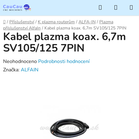
Přejít
Hledat
NÁKUP
na
KOŠÍK
obsah
Domů
/
Příslušenství
/
K plazma routerům
/
ALFA-IN
/
Plazma
příslušenství AlfaIn
/
Kabel plazma koax. 6,7m SV105/125 7PIN
Kabel plazma koax. 6,7m
SV105/125 7PIN
Průměrné
Neohodnoceno
Podrobnosti hodnocení
hodnocení
Značka:
ALFAIN
produktu
je
0,0
z
5
hvězdiček.