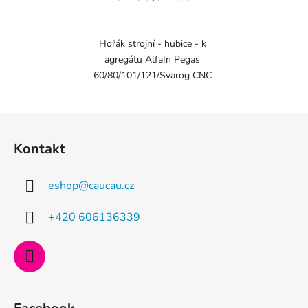
Hořák strojní - hubice - k
agregátu AlfaIn Pegas
60/80/101/121/Svarog CNC
Z
á
Kontakt
p
a
eshop
@
caucau.cz
t
í
+420 606136339