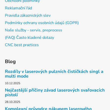
Obchodní podmínky
Reklamační řád
Pravidla zákaznických slev
Podmínky ochrany osobních údajů (GDPR)
Naše služby - servis, preprocess
(FAQ) Často kladené dotazy
CNC best practices
Blog
Rozdíly v laserových pulzních čističkách singl a
multi mode
10.12.2025
Nejčastější příčiny závad laserových svařovacích
pistolí
28.10.2025
Komplexní průvodce nákupem laserového