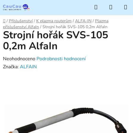
Přejít
Hledat
NÁKUP
na
KOŠÍK
obsah
Domů
/
Příslušenství
/
K plazma routerům
/
ALFA-IN
/
Plazma
příslušenství AlfaIn
/
Strojní hořák SVS-105 0,2m AlfaIn
Strojní hořák SVS-105
0,2m AlfaIn
Průměrné
Neohodnoceno
Podrobnosti hodnocení
hodnocení
Značka:
ALFAIN
produktu
je
0,0
z
5
hvězdiček.