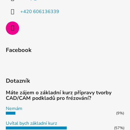
t
í
+420 606136339
Facebook
Dotazník
Máte zájem o základní kurz přípravy tvorby
CAD/CAM podkladů pro frézování?
Nemám
(9%)
Uvítal bych základní kurz
(57%)