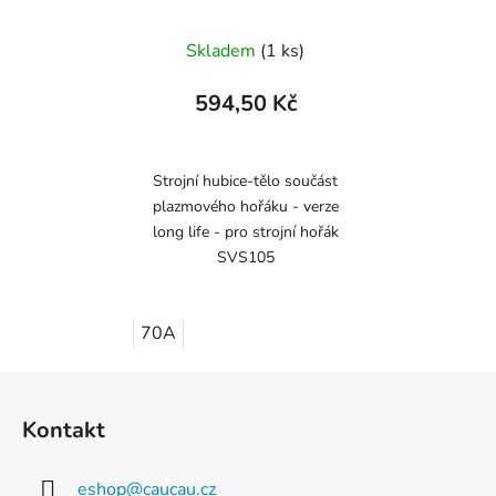
Skladem
(1 ks)
594,50 Kč
Strojní hubice-tělo součást
plazmového hořáku - verze
long life - pro strojní hořák
SVS105
70A
Z
á
Kontakt
p
a
eshop
@
caucau.cz