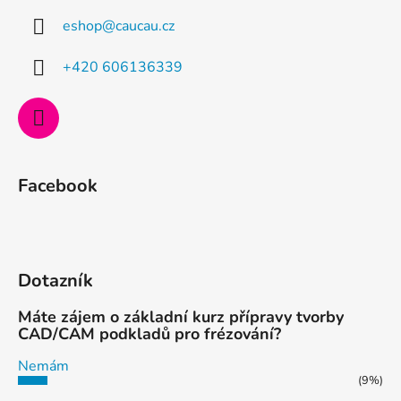
a
eshop
@
caucau.cz
t
í
+420 606136339
Facebook
Dotazník
Máte zájem o základní kurz přípravy tvorby
CAD/CAM podkladů pro frézování?
Nemám
(9%)