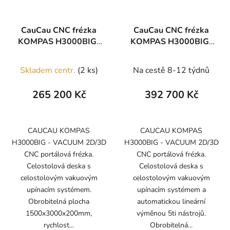
CauCau CNC frézka
CauCau CNC frézka
KOMPAS H3000BIG-
KOMPAS H3000BIG-
VAC
VAC-ATC
Skladem centr.
(2 ks)
Na cestě 8-12 týdnů
265 200 Kč
392 700 Kč
CAUCAU KOMPAS
CAUCAU KOMPAS
H3000BIG - VACUUM 2D/3D
H3000BIG - VACUUM 2D/3D
CNC portálová frézka.
CNC portálová frézka.
Celostolová deska s
Celostolová deska s
celostolovým vakuovým
celostolovým vakuovým
upínacím systémem.
upínacím systémem a
Obrobitelná plocha
automatickou lineární
1500x3000x200mm,
výměnou 5ti nástrojů.
rychlost...
Obrobitelná...