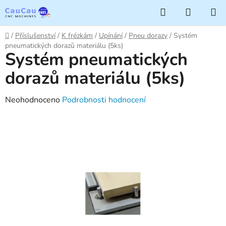
Přejít
Hledat
NÁKUP
na
KOŠÍK
obsah
Domů
/
Příslušenství
/
K frézkám
/
Upínání
/
Pneu dorazy
/
Systém
pneumatických dorazů materiálu (5ks)
Systém pneumatických
dorazů materiálu (5ks)
Průměrné
Neohodnoceno
Podrobnosti hodnocení
hodnocení
produktu
je
0,0
z
5
hvězdiček.