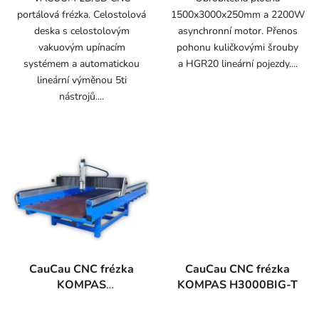
portálová frézka. Celostolová
1500x3000x250mm a 2200W
deska s celostolovým
asynchronní motor. Přenos
vakuovým upínacím
pohonu kuličkovými šrouby
systémem a automatickou
a HGR20 lineární pojezdy....
lineární výměnou 5ti
nástrojů....
CauCau CNC frézka
CauCau CNC frézka
KOMPAS
KOMPAS H3000BIG-T
F3000BIGPLUS
(2050x3000)