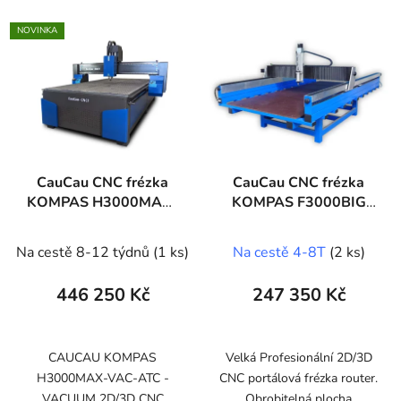
NOVINKA
CauCau CNC frézka
CauCau CNC frézka
KOMPAS H3000MAX-
KOMPAS F3000BIG
VAC-ATC
(1500x3000)
Na cestě 8-12 týdnů
(1 ks)
Na cestě 4-8T
(2 ks)
446 250 Kč
247 350 Kč
CAUCAU KOMPAS
Velká Profesionální 2D/3D
H3000MAX-VAC-ATC -
CNC portálová frézka router.
VACUUM 2D/3D CNC
Obrobitelná plocha