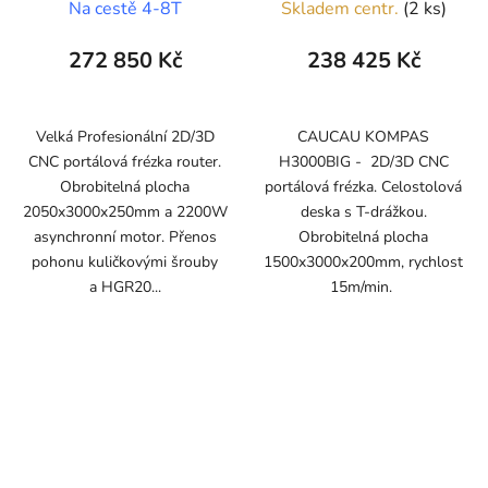
Na cestě 4-8T
Skladem centr.
(2 ks)
272 850 Kč
238 425 Kč
Velká Profesionální 2D/3D
CAUCAU KOMPAS
CNC portálová frézka router.
H3000BIG - 2D/3D CNC
Obrobitelná plocha
portálová frézka. Celostolová
2050x3000x250mm a 2200W
deska s T-drážkou.
asynchronní motor. Přenos
Obrobitelná plocha
pohonu kuličkovými šrouby
1500x3000x200mm, rychlost
a HGR20...
15m/min.