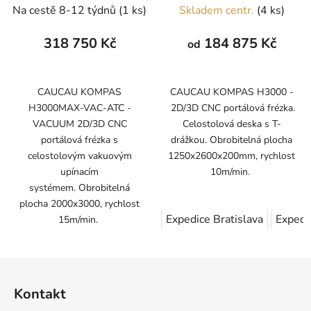
Na cestě 8-12 týdnů
(1 ks)
Skladem centr.
(4 ks)
318 750 Kč
184 875 Kč
od
CAUCAU KOMPAS
CAUCAU KOMPAS H3000 -
H3000MAX-VAC-ATC -
2D/3D CNC portálová frézka.
VACUUM 2D/3D CNC
Celostolová deska s T-
portálová frézka s
drážkou. Obrobitelná plocha
celostolovým vakuovým
1250x2600x200mm, rychlost
upínacím
10m/min.
systémem. Obrobitelná
plocha 2000x3000, rychlost
Expedice Bratislava
Expedi
15m/min.
Z
á
Kontakt
p