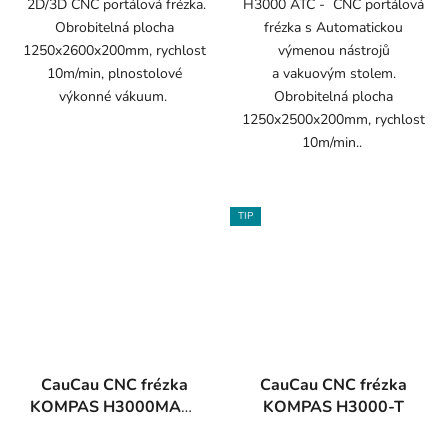
2D/3D CNC portálová frézka.
H3000 ATC - CNC portálová
Obrobitelná plocha
frézka s Automatickou
1250x2600x200mm, rychlost
výmenou nástrojů
10m/min, plnostolové
a vakuovým stolem.
výkonné vákuum.
Obrobitelná plocha
1250x2500x200mm, rychlost
10m/min..
TIP
CauCau CNC frézka
CauCau CNC frézka
KOMPAS H3000MAX-
KOMPAS H3000-T
VAC