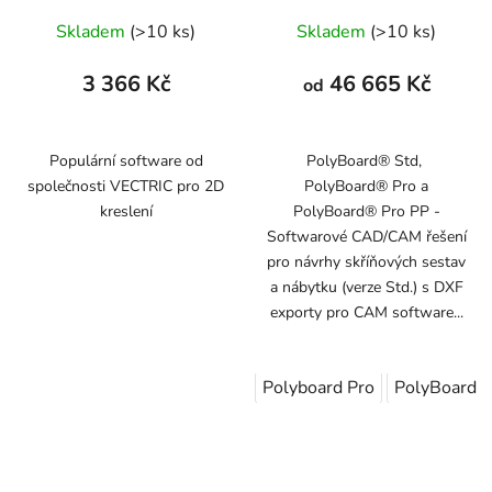
Skladem
(>10 ks)
Skladem
(>10 ks)
3 366 Kč
46 665 Kč
od
Populární software od
PolyBoard® Std,
společnosti VECTRIC pro 2D
PolyBoard® Pro a
kreslení
PolyBoard® Pro PP -
Softwarové CAD/CAM řešení
pro návrhy skříňových sestav
a nábytku (verze Std.) s DXF
exporty pro CAM software...
Polyboard Pro
PolyBoard P