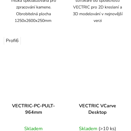
frézka specializovaná pro
software od společnosti
zpracování kamene.
VECTRIC pro 2D kreslení a
Obrobitelná plocha
3D modelování v nejnovější
1250x2600x250mm
verzi
Profi6
VECTRIC-PC-PULT-
VECTRIC VCarve
964mm
Desktop
Skladem
Skladem
(>10 ks)