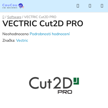
Přejít
Hledat
NÁKUP
na
KOŠÍK
obsah
Domů
/
Software
/
VECTRIC Cut2D PRO
VECTRIC Cut2D PRO
Průměrné
Neohodnoceno
Podrobnosti hodnocení
hodnocení
Značka:
Vectric
produktu
je
0,0
z
5
hvězdiček.