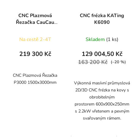
CNC Plazmová
CNC frézka KATing
Řezačka CauCau
K6090
P3000
(1500x3000mm)
Na cestě 2-4T
Skladem
(1 ks)
219 300 Kč
129 004,50 Kč
163 200 Kč
(–20 %)
CNC Plazmová Řezačka
P3000 1500x3000mm
Výkonná masívní průmyslová
2D/3D CNC frézka na kovy s
obrobitelným
prostorem 600x900x250mm
s 2.2kW vřetenem a pevným
svařovaným rámem.