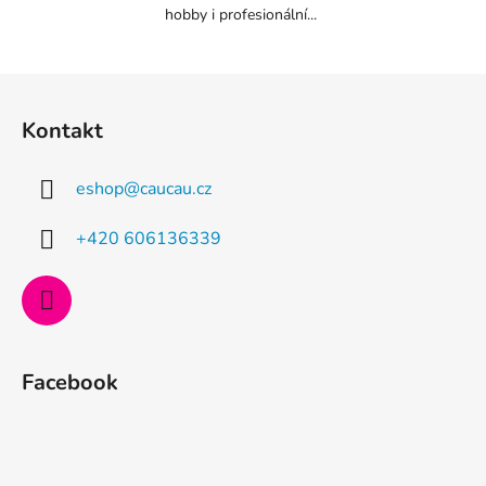
hobby i profesionální...
Z
á
Kontakt
p
a
eshop
@
caucau.cz
t
í
+420 606136339
Facebook