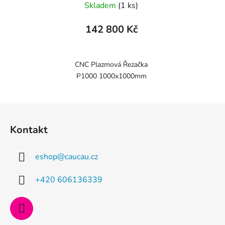
Skladem
(1 ks)
142 800 Kč
CNC Plazmová Řezačka
P1000 1000x1000mm
Z
á
Kontakt
p
a
eshop
@
caucau.cz
t
í
+420 606136339