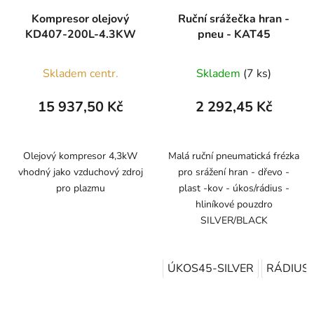
Kompresor olejový
Ruční srážečka hran -
KD407-200L-4.3KW
pneu - KAT45
Skladem centr.
Skladem
(7 ks)
15 937,50 Kč
2 292,45 Kč
Olejový kompresor 4,3kW
Malá ruční pneumatická frézka
vhodný jako vzduchový zdroj
pro srážení hran - dřevo -
pro plazmu
plast -kov - úkos/rádius -
hliníkové pouzdro
SILVER/BLACK
ÚKOS45-SILVER
RÁDIUS-