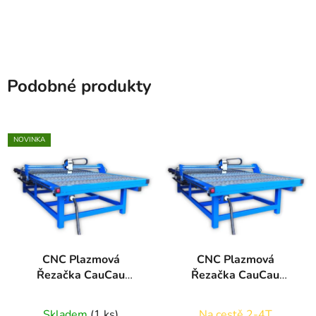
Podobné produkty
NOVINKA
CNC Plazmová
CNC Plazmová
Řezačka CauCau
Řezačka CauCau
P2000 2000x1000mm
P3000
(1500x3000mm)
Skladem
(1 ks)
Na cestě 2-4T