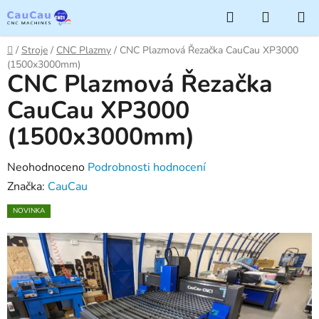
Přejít
Hledat
NÁKUP
na
KOŠÍK
obsah
Domů
/
Stroje
/
CNC Plazmy
/
CNC Plazmová Řezačka CauCau XP3000
(1500x3000mm)
CNC Plazmová Řezačka
CauCau XP3000
(1500x3000mm)
Průměrné
Neohodnoceno
Podrobnosti hodnocení
hodnocení
Značka:
CauCau
produktu
NOVINKA
je
0,0
z
5
hvězdiček.