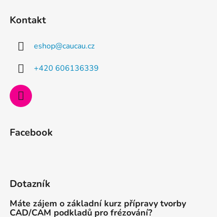
Z
á
Kontakt
p
a
eshop
@
caucau.cz
t
í
+420 606136339
Facebook
Dotazník
Máte zájem o základní kurz přípravy tvorby
CAD/CAM podkladů pro frézování?