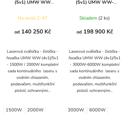
(5v1) UMW WW
(5v1) UMW WW-
1500/2000W
3000/6000W
Na cestě 2-4T
Skladem
(2 ks)
140 250 Kč
198 900 Kč
od
od
Laserová svářečka - čistička -
Laserová svářečka - čistička -
řezačka UMW WW-(4v1)/5v1
řezačka UMW WW-(4v1)/5v1
- 1500W / 2000W kompletní
- 3000W-6000W kompletní
sada kontinuálního laseru s
sada kontinuálního laseru s
vodním chlazením,
vodním chlazením,
podavačem, multifunkční
podavačem, multifunkční
pistolí, ochrannými...
pistolí, ochrannými...
1500W
2000W
3000W
6000W