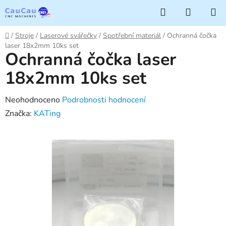
Přejít
Hledat
NÁKUP
na
KOŠÍK
obsah
Domů
/
Stroje
/
Laserové svářečky
/
Spotřební materiál
/
Ochranná čočka
laser 18x2mm 10ks set
Ochranná čočka laser
18x2mm 10ks set
Průměrné
Neohodnoceno
Podrobnosti hodnocení
hodnocení
Značka:
KATing
produktu
je
0,0
z
5
hvězdiček.