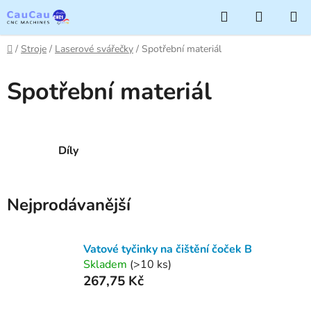
Přejít
Hledat
NÁKUP
na
KOŠÍK
obsah
Domů
/
Stroje
/
Laserové svářečky
/
Spotřební materiál
Spotřební materiál
Díly
Nejprodávanější
Vatové tyčinky na čištění čoček B
Skladem
(>10 ks)
267,75 Kč