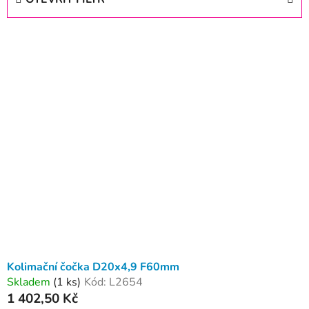
n
í
V
p
ý
r
p
o
i
d
s
u
p
k
r
t
o
ů
d
u
k
t
ů
Kolimační čočka D20x4,9 F60mm
Skladem
(1 ks)
Kód:
L2654
1 402,50 Kč