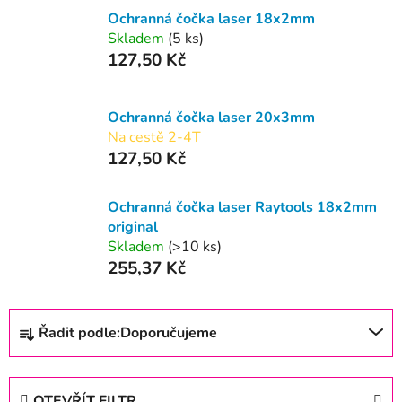
Ochranná čočka laser 18x2mm
Skladem
(5 ks)
127,50 Kč
Ochranná čočka laser 20x3mm
Na cestě 2-4T
127,50 Kč
Ochranná čočka laser Raytools 18x2mm
original
Skladem
(>10 ks)
255,37 Kč
Ř
Řadit podle:
Doporučujeme
a
z
e
OTEVŘÍT FILTR