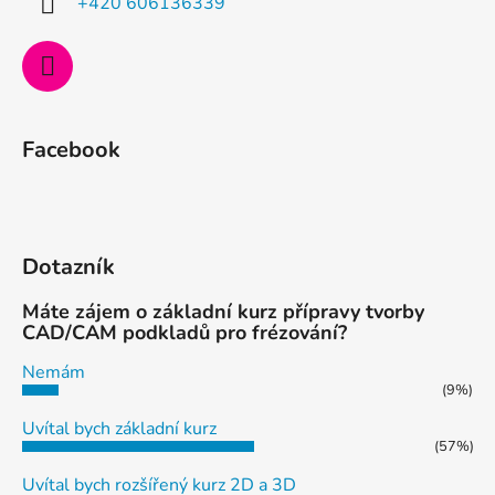
+420 606136339
v
ý
p
i
s
u
Facebook
Dotazník
Máte zájem o základní kurz přípravy tvorby
CAD/CAM podkladů pro frézování?
Nemám
(9%)
Uvítal bych základní kurz
(57%)
Uvítal bych rozšířený kurz 2D a 3D