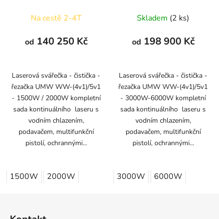
1500/2000W
3000/6000W
Na cestě 2-4T
Skladem
(2 ks)
140 250 Kč
198 900 Kč
od
od
Laserová svářečka - čistička -
Laserová svářečka - čistička -
řezačka UMW WW-(4v1)/5v1
řezačka UMW WW-(4v1)/5v1
- 1500W / 2000W kompletní
- 3000W-6000W kompletní
sada kontinuálního laseru s
sada kontinuálního laseru s
vodním chlazením,
vodním chlazením,
podavačem, multifunkční
podavačem, multifunkční
pistolí, ochrannými...
pistolí, ochrannými...
1500W
2000W
3000W
6000W
Z
á