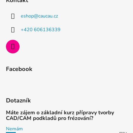
Kontakt
p
a
eshop
@
caucau.cz
t
í
+420 606136339
Facebook
Dotazník
Máte zájem o základní kurz přípravy tvorby
CAD/CAM podkladů pro frézování?
Nemám