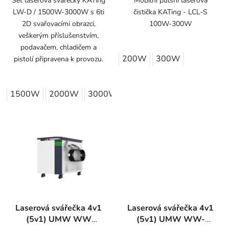
Set laserová svářečky KATing
Mobilní pulsní laserová
LW-D / 1500W-3000W s 6ti
čistička KATing - LCL-S
2D svařovacími obrazci,
100W-300W
veškerým příslušenstvím,
podavačem, chladičem a
200W
300W
pistolí připravena k provozu.
1500W
2000W
3000W
Laserová svářečka 4v1
Laserová svářečka 4v1
(5v1) UMW WW
(5v1) UMW WW-