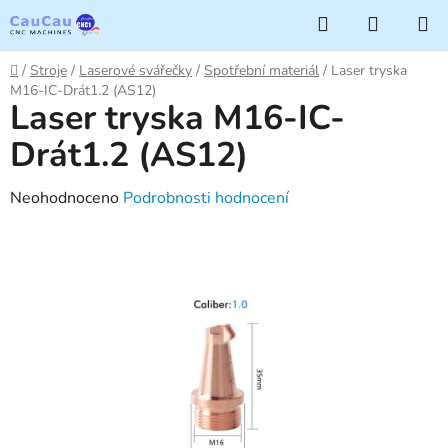
Přejít
Hledat
NÁKUP
na
KOŠÍK
obsah
Domů
/
Stroje
/
Laserové svářečky
/
Spotřební materiál
/
Laser tryska
M16-IC-Drát1.2 (AS12)
Laser tryska M16-IC-
Drát1.2 (AS12)
Průměrné
Neohodnoceno
Podrobnosti hodnocení
hodnocení
produktu
je
0,0
z
5
hvězdiček.