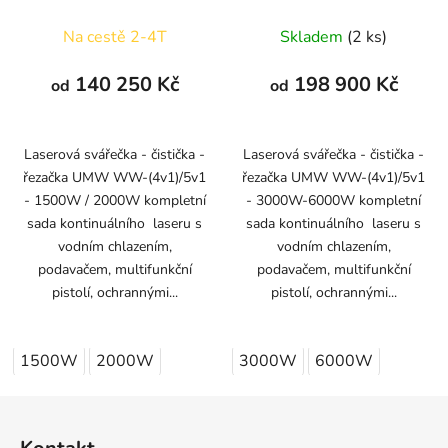
1500/2000W
3000/6000W
Na cestě 2-4T
Skladem
(2 ks)
140 250 Kč
198 900 Kč
od
od
Laserová svářečka - čistička -
Laserová svářečka - čistička -
řezačka UMW WW-(4v1)/5v1
řezačka UMW WW-(4v1)/5v1
- 1500W / 2000W kompletní
- 3000W-6000W kompletní
sada kontinuálního laseru s
sada kontinuálního laseru s
vodním chlazením,
vodním chlazením,
podavačem, multifunkční
podavačem, multifunkční
pistolí, ochrannými...
pistolí, ochrannými...
1500W
2000W
3000W
6000W
Z
á