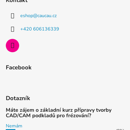
Kontakt
p
a
eshop
@
caucau.cz
t
í
+420 606136339
Facebook
Dotazník
Máte zájem o základní kurz přípravy tvorby
CAD/CAM podkladů pro frézování?
Nemám