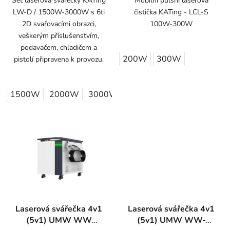
Set laserová svářečky KATing
Mobilní pulsní laserová
LW-D / 1500W-3000W s 6ti
čistička KATing - LCL-S
2D svařovacími obrazci,
100W-300W
veškerým příslušenstvím,
podavačem, chladičem a
200W
300W
pistolí připravena k provozu.
1500W
2000W
3000W
Laserová svářečka 4v1
Laserová svářečka 4v1
(5v1) UMW WW
(5v1) UMW WW-