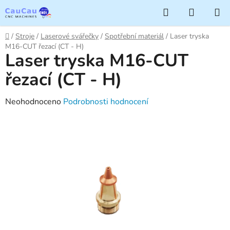
Přejít
Hledat
NÁKUP
na
KOŠÍK
obsah
Domů
/
Stroje
/
Laserové svářečky
/
Spotřební materiál
/
Laser tryska
M16-CUT řezací (CT - H)
Laser tryska M16-CUT
řezací (CT - H)
Průměrné
Neohodnoceno
Podrobnosti hodnocení
hodnocení
produktu
je
0,0
z
5
hvězdiček.