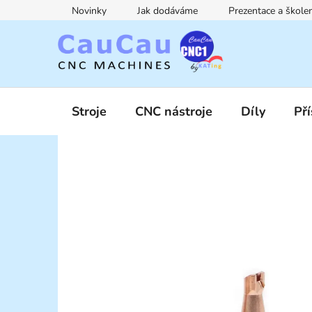
Přejít
Novinky
Jak dodáváme
Prezentace a škol
na
obsah
Stroje
CNC nástroje
Díly
Pří