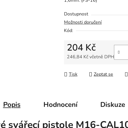
1,6mm. (FS-16)
0,0
z
Dostupnost
5
Možnosti doručení
hvězdiček.
Kód:
204 Kč
246,84 Kč včetně DPH
Měrná cena:
Tisk
Zeptat se
Popis
Hodnocení
Diskuze
vé svářecí pistole M16-CAL1