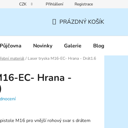
CZK
Přihlášení
Registrace
Reklamační řád
Pravidla zákaznických slev
Podmínky ochr
PRÁZDNÝ KOŠÍK
NÁKUPNÍ
KOŠÍK
Půjčovna
Novinky
Galerie
Blog
řební materiál
/
Laser tryska M16-EC- Hrana - Drát1.6
M16-EC- Hrana -
)
dnocení
 pistole M16 pro vnější rohový svar s drátem