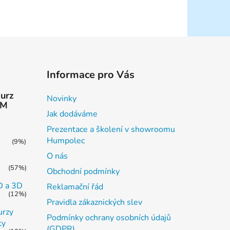
Informace pro Vás
kurz
Novinky
AM
Jak dodáváme
Prezentace a školení v showroomu
Humpolec
(9%)
O nás
(57%)
Obchodní podmínky
2D a 3D
Reklamační řád
(12%)
Pravidla zákaznických slev
urzy
Podmínky ochrany osobních údajů
ty
(GDPR)