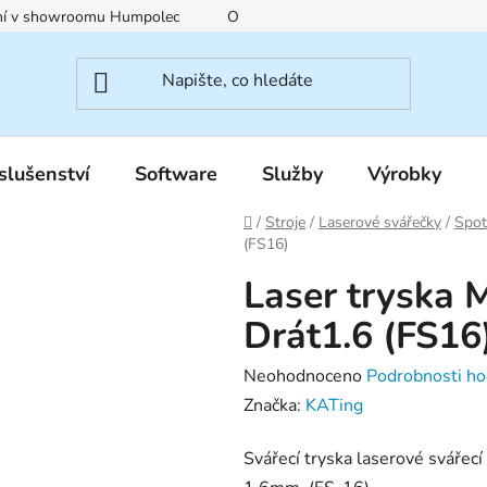
ení v showroomu Humpolec
O nás
Obchodní podmínky
slušenství
Software
Služby
Výrobky
Domů
/
Stroje
/
Laserové svářečky
/
Spot
(FS16)
Laser tryska 
Drát1.6 (FS16
Průměrné
Neohodnoceno
Podrobnosti ho
hodnocení
Značka:
KATing
produktu
Svářecí tryska laserové svářecí
je