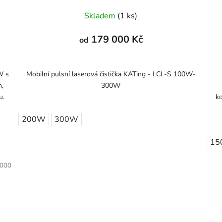
Skladem
(1 ks)
179 000 Kč
od
W s
Mobilní pulsní laserová čistička KATing - LCL-S 100W-
m,
300W
u.
k
200W
300W
15
000