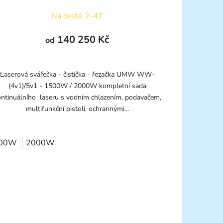
Na cestě 2-4T
140 250 Kč
od
Laserová svářečka - čistička - řezačka UMW WW-
(4v1)/5v1 - 1500W / 2000W kompletní sada
ontinuálního laseru s vodním chlazením, podavačem,
multifunkční pistolí, ochrannými...
00W
2000W