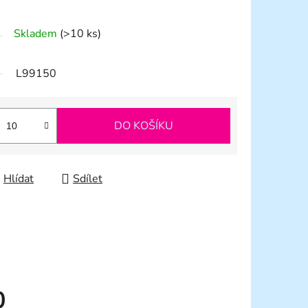
Skladem
(>10 ks)
L99150
DO KOŠÍKU
Hlídat
Sdílet
0