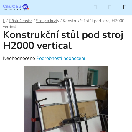
Přejít
Hledat
NÁKUP
na
KOŠÍK
obsah
Domů
/
Příslušenství
/
Stoly a kryty
/
Konstrukční stůl pod stroj H2000
vertical
Konstrukční stůl pod stroj
H2000 vertical
Průměrné
Neohodnoceno
Podrobnosti hodnocení
hodnocení
produktu
je
0,0
z
5
hvězdiček.