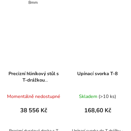
8mm
Precizní hliníkový stůl s
Upínací svorka T-8
T-drážkou
700x1500mm
Momentálně nedostupné
Skladem
(>10 ks)
38 556 Kč
168,60 Kč
Precizní duralová deska s T
Upínací svorka do T drážky -