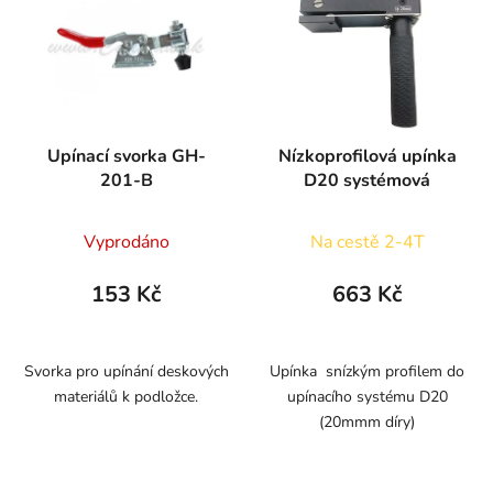
Upínací svorka GH-
Nízkoprofilová upínka
201-B
D20 systémová
Vyprodáno
Na cestě 2-4T
153 Kč
663 Kč
Svorka pro upínání deskových
Upínka snízkým profilem do
materiálů k podložce.
upínacího systému D20
(20mmm díry)