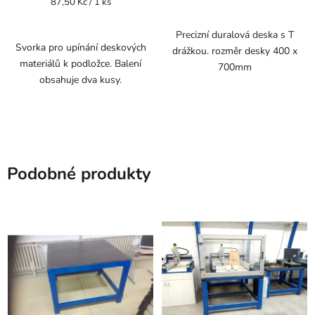
Měrná
87,50 Kč / 1 ks
cena:
Precizní duralová deska s T
Svorka pro upínání deskových
drážkou. rozměr desky 400 x
materiálů k podložce. Balení
700mm
obsahuje dva kusy.
Podobné produkty