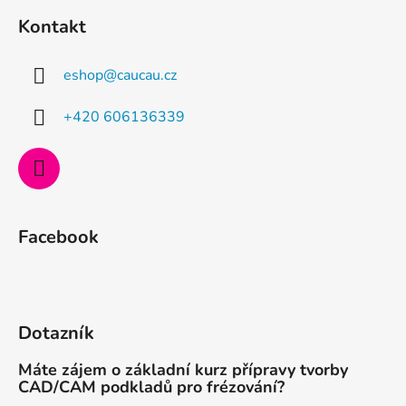
á
Kontakt
p
a
eshop
@
caucau.cz
t
í
+420 606136339
Facebook
Dotazník
Máte zájem o základní kurz přípravy tvorby
CAD/CAM podkladů pro frézování?