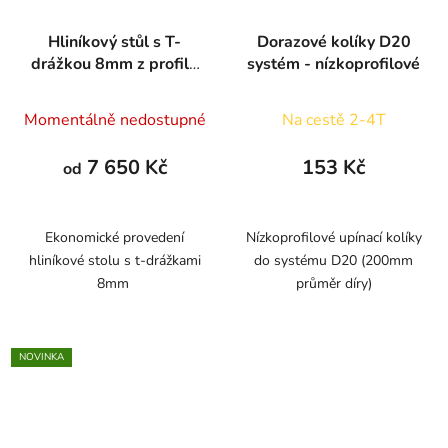
Hliníkový stůl s T-
Dorazové kolíky D20
drážkou 8mm z profilů
systém - nízkoprofilové
120x15
Momentálně nedostupné
Na cestě 2-4T
7 650 Kč
153 Kč
od
Ekonomické provedení
Nízkoprofilové upínací kolíky
hliníkové stolu s t-drážkami
do systému D20 (200mm
8mm
průměr díry)
NOVINKA