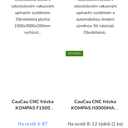
celostolovým vakuovým
celostolovým vakuovým
upínacím systémem.
upínacím systémem a
Obrobitelná plocha
automatickou lineární
1500x3000x200mm,
výměnou 5ti nástrojů.
rychlost...
Obrobitelná...
NOVINKA
CauCau CNC frézka
CauCau CNC frézka
KOMPAS F1500
KOMPAS H3000MAX-
STONE
VAC-ATC
Na cestě 4-8T
Na cestě 8-12 týdnů
(1 ks)