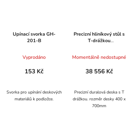
Upínací svorka GH-
Precizní hliníkový stůl s
201-B
T-drážkou
700x1500mm
Vyprodáno
Momentálně nedostupné
153 Kč
38 556 Kč
Svorka pro upínání deskových
Precizní duralová deska s T
materiálů k podložce.
drážkou. rozměr desky 400 x
700mm