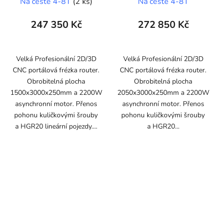
Na cestě 4-8T
(2 ks)
Na cestě 4-8T
247 350 Kč
272 850 Kč
Velká Profesionální 2D/3D
Velká Profesionální 2D/3D
CNC portálová frézka router.
CNC portálová frézka router.
Obrobitelná plocha
Obrobitelná plocha
1500x3000x250mm a 2200W
2050x3000x250mm a 2200W
asynchronní motor. Přenos
asynchronní motor. Přenos
pohonu kuličkovými šrouby
pohonu kuličkovými šrouby
a HGR20 lineární pojezdy....
a HGR20...