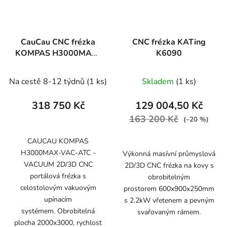
CauCau CNC frézka
CNC frézka KATing
KOMPAS H3000MAX-
K6090
VAC
Na cestě 8-12 týdnů
(1 ks)
Skladem
(1 ks)
318 750 Kč
129 004,50 Kč
163 200 Kč
(–20 %)
CAUCAU KOMPAS
H3000MAX-VAC-ATC -
Výkonná masívní průmyslová
VACUUM 2D/3D CNC
2D/3D CNC frézka na kovy s
portálová frézka s
obrobitelným
celostolovým vakuovým
prostorem 600x900x250mm
upínacím
s 2.2kW vřetenem a pevným
systémem. Obrobitelná
svařovaným rámem.
plocha 2000x3000, rychlost