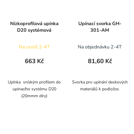
Nízkoprofilová upínka
Upínací svorka GH-
D20 systémová
301-AM
Na cestě 2-4T
Na objednávku 2-4T
663 Kč
81,60 Kč
Upínka snízkým profilem do
Svorka pro upínání deskových
upínacího systému D20
materiálů k podložce.
(20mmm díry)