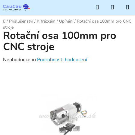
Přejít
Hledat
NÁKUP
na
KOŠÍK
obsah
Domů
/
Příslušenství
/
K frézkám
/
Upínání
/
Rotační osa 100mm pro CNC
stroje
Rotační osa 100mm pro
CNC stroje
Průměrné
Neohodnoceno
Podrobnosti hodnocení
hodnocení
produktu
je
0,0
z
5
hvězdiček.