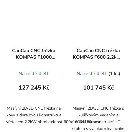
CauCau CNC frézka
CauCau CNC frézka
KOMPAS F1000
KOMPAS F600 2,2kW-
2,2kW-ASYN
ASYN
(600x1000x150mm)
(400x600x150mm)
Na cestě 4-8T
Na cestě 4-8T
(1 ks)
127 245 Kč
101 745 Kč
Masívní 2D/3D CNC frézka na
Masívní 2D/3D CNC frézka s
kovy s duralovou konstrukcí a
kuličkovým vedením a
vřetenem 2,2kW obrobitelnost 600x1000x150mm
duralovou konstrukcí s T-
stolem s vysokofrekvenčním