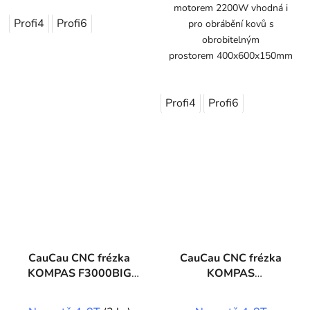
motorem 2200W vhodná i
Profi4
Profi6
pro obrábění kovů s
obrobitelným
prostorem 400x600x150mm
Profi4
Profi6
CauCau CNC frézka
CauCau CNC frézka
KOMPAS F3000BIG
KOMPAS
(1500x3000)
F3000BIGPLUS
(2050x3000)