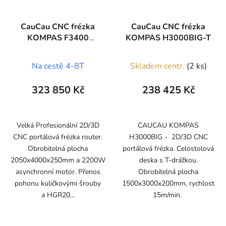
CauCau CNC frézka
CauCau CNC frézka
KOMPAS F3400
KOMPAS H3000BIG-T
(2050x4000)
Na cestě 4-8T
Skladem centr.
(2 ks)
323 850 Kč
238 425 Kč
Velká Profesionální 2D/3D
CAUCAU KOMPAS
CNC portálová frézka router.
H3000BIG - 2D/3D CNC
Obrobitelná plocha
portálová frézka. Celostolová
2050x4000x250mm a 2200W
deska s T-drážkou.
asynchronní motor. Přenos
Obrobitelná plocha
pohonu kuličkovými šrouby
1500x3000x200mm, rychlost
a HGR20...
15m/min.