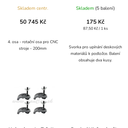
Skladem centr.
Skladem
(5 balení)
50 745 Kč
175 Kč
Měrná
87,50 Kč / 1 ks
cena:
4. osa - rotační osa pro CNC
Svorka pro upínání deskových
stroje - 200mm
materiálů k podložce. Balení
obsahuje dva kusy.