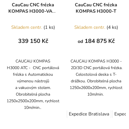
CauCau CNC frézka
CauCau CNC frézka
KOMPAS H3000-VAC-
KOMPAS H3000-T
ATC
Skladem centr.
(1 ks)
Skladem centr.
(4 ks)
339 150 Kč
184 875 Kč
od
CAUCAU KOMPAS
CAUCAU KOMPAS H3000 -
H3000 ATC - CNC portálová
2D/3D CNC portálová frézka.
frézka s Automatickou
Celostolová deska s T-
výmenou nástrojů
drážkou. Obrobitelná plocha
a vakuovým stolem.
1250x2600x200mm, rychlost
Obrobitelná plocha
10m/min.
1250x2500x200mm, rychlost
10m/min..
Expedice Bratislava
Expedi