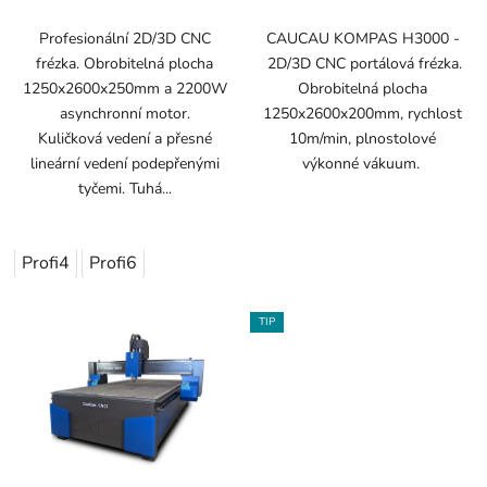
Profesionální 2D/3D CNC
CAUCAU KOMPAS H3000 -
frézka. Obrobitelná plocha
2D/3D CNC portálová frézka.
1250x2600x250mm a 2200W
Obrobitelná plocha
asynchronní motor.
1250x2600x200mm, rychlost
Kuličková vedení a přesné
10m/min, plnostolové
lineární vedení podepřenými
výkonné vákuum.
tyčemi. Tuhá...
Profi4
Profi6
TIP