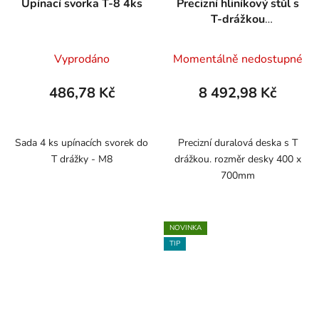
Upínací svorka T-8 4ks
Precizní hliníkový stůl s
T-drážkou
400x700mm
Vyprodáno
Momentálně nedostupné
486,78 Kč
8 492,98 Kč
Sada 4 ks upínacích svorek do
Precizní duralová deska s T
T drážky - M8
drážkou. rozměr desky 400 x
700mm
NOVINKA
TIP