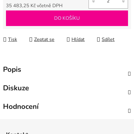
35 483,25 Kč včetně DPH
Měrná cena:
DO KOŠÍKU
Tisk
Zeptat se
Hlídat
Sdílet
Popis
Diskuze
Hodnocení
Z
á