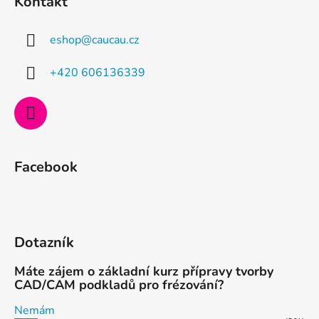
Kontakt
p
a
eshop
@
caucau.cz
t
í
+420 606136339
Facebook
Dotazník
Máte zájem o základní kurz přípravy tvorby
CAD/CAM podkladů pro frézování?
Nemám