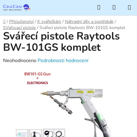
Přejít
Hledat
NÁKUP
na
KOŠÍK
obsah
Domů
/
Příslušenství
/
K svářečkám
/
Náhradní díly a spotřebák
/
SVařovací pistole
/
Svářecí pistole Raytools BW-101GS komplet
Svářecí pistole Raytools
BW-101GS komplet
Průměrné
Neohodnoceno
Podrobnosti hodnocení
hodnocení
produktu
je
0,0
z
5
hvězdiček.